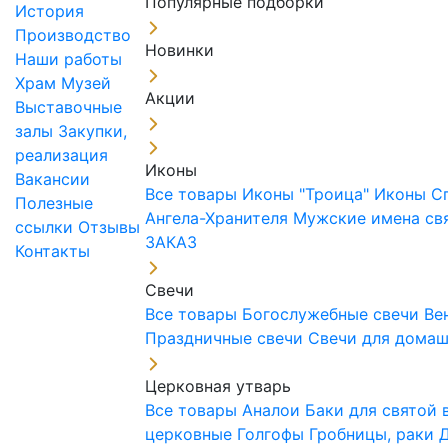
Популярные подборки
История
Производство
Новинки
Наши работы
Храм
Музей
Акции
Выставочные
залы
Закупки,
реализация
Иконы
Вакансии
Все товары
Иконы "Троица"
Иконы С
Полезные
Ангела-Хранителя
Мужские имена св
ссылки
Отзывы
ЗАКАЗ
Контакты
Свечи
Все товары
Богослужебные свечи
Ве
Праздничные свечи
Свечи для дома
Церковная утварь
Все товары
Аналои
Баки для святой
церковные
Голгофы
Гробницы, раки