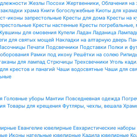
надлежности
Жезлы Посохи
Жертвенники, Облачения на
 закладки храма
Книги богослужебные
Киоты для храм
ст-иконы запрестольные
Кресты для дома
Кресты на 
апрестольные
Кресты настенные
Кресты погребальные,
Кувшины для омовения
Купели
Ладан
Ладаница
Лампад
еги для святых мощей
Накладки на алтарную дверь
Па
Пасочницы
Печати
Подсвечники
Подставки
Полки и фу
соборования
Рамки под икону
Решётки на солею
Рипи
таканы для лампад
Стрючицы
Трехсвечники
Уголь кад
для крестов и панагий
Чаши водосвятные
Чаши для св
ьные
ия
Головные уборы
Мантии
Повседневная одежда
Погре
ния
Товары для крещения
Футляры, чехлы, вешала
Храм
лирные
Евангелие ювелирные
Евхаристические набор
рные
Иконы нательные ювелирные
Кадила ювелирные
Ко