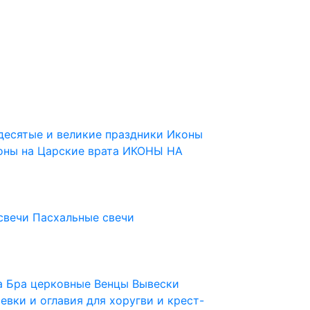
десятые и великие праздники
Иконы
оны на Царские врата
ИКОНЫ НА
свечи
Пасхальные свечи
ца
Бра церковные
Венцы
Вывески
евки и оглавия для хоругви и крест-