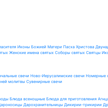
пасителя
Иконы Божией Матери
Пасха Христова
Двуна
ятых
Женские имена святых
Соборы святых
Святцы
Ик
нчальные свечи
Ново-Иерусалимские свечи
Номерные 
шней молитвы
Сувенирные свечи
 воды
Блюда всенощные
Блюда для приготовления Агн
Дароносицы
Дарохранительницы
Дикирии-трикирии
Др