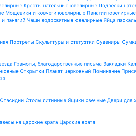
ювелирные
Кресты нательные ювелирные
Подвески нат
ые
Мощевики и ковчеги ювелирные
Панагии ювелирны
в и панагий
Чаши водосвятные ювелирные
Яйца пасхал
ьная
Портреты
Скульптуры и статуэтки
Сувениры
Сумк
везда
Грамоты, благодарственные письма
Закладки
Ка
рковные
Открытки
Плакат церковный
Поминание
Прися
ая
а
Стасидии
Столы литийные
Ящики свечные
Двери для 
завесы на царские врата
Царские врата