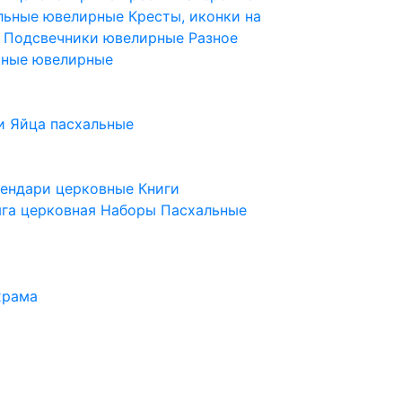
ельные ювелирные
Кресты, иконки на
е
Подсвечники ювелирные
Разное
ьные ювелирные
и
Яйца пасхальные
лендари церковные
Книги
га церковная
Наборы Пасхальные
храма