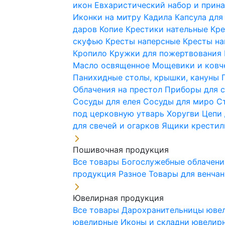
икон
Евхаристический набор и при
Иконки на митру
Кадила
Капсула для
даров
Копие
Крестики нательные
Кре
скуфью
Кресты наперсные
Кресты н
Кропило
Кружки для пожертвования
Масло освященное
Мощевики и ковч
Панихидные столы, крышки, кануны
Облачения на престол
Приборы для 
Сосуды для елея
Сосуды для миро
С
под церковную утварь
Хоругви
Цепи 
для свечей и огарков
Ящики крестил
Пошивочная продукция
Все товары
Богослужебные облачен
продукция
Разное
Товары для венча
Ювелирная продукция
Все товары
Дарохранительницы юве
ювелирные
Иконы и складни ювели