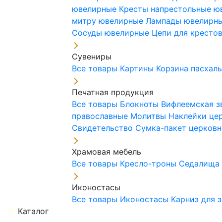
ювелирные
Кресты напрестольные 
митру ювелирные
Лампады ювелирн
Сосуды ювелирные
Цепи для кресто
Сувениры
Все товары
Картины
Корзина пасхал
Печатная продукция
Все товары
Блокноты
Вифлеемская з
православные
Молитвы
Наклейки це
Свидетельство
Сумка-пакет церковн
Храмовая мебель
Все товары
Кресло-троны
Седалищ
Иконостасы
Все товары
Иконостасы
Карниз для 
Каталог