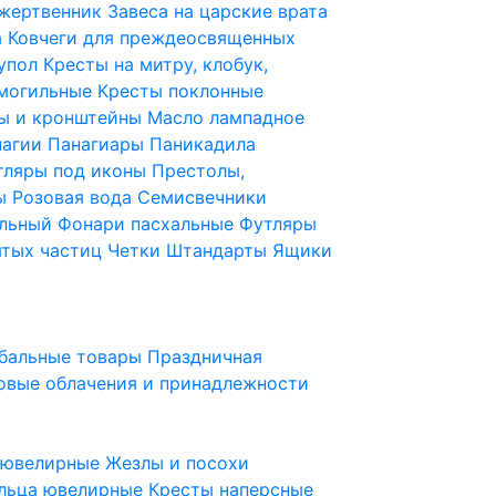
 жертвенник
Завеса на царские врата
а
Ковчеги для преждеосвященных
купол
Кресты на митру, клобук,
 могильные
Кресты поклонные
ы и кронштейны
Масло лампадное
нагии
Панагиары
Паникадила
тляры под иконы
Престолы,
ды
Розовая вода
Семисвечники
ильный
Фонари пасхальные
Футляры
ятых частиц
Четки
Штандарты
Ящики
бальные товары
Праздничная
овые облачения и принадлежности
ы ювелирные
Жезлы и посохи
льца ювелирные
Кресты наперсные