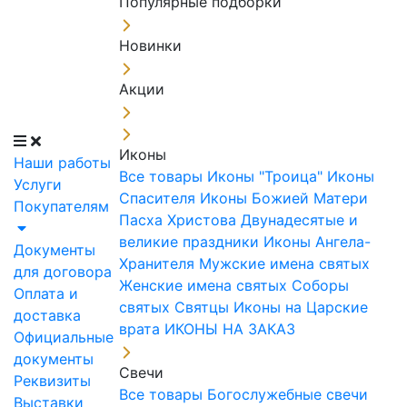
Популярные подборки
Новинки
Акции
Иконы
Наши работы
Все товары
Иконы "Троица"
Иконы
Услуги
Спасителя
Иконы Божией Матери
Покупателям
Пасха Христова
Двунадесятые и
великие праздники
Иконы Ангела-
Документы
Хранителя
Мужские имена святых
для договора
Женские имена святых
Соборы
Оплата и
святых
Святцы
Иконы на Царские
доставка
врата
ИКОНЫ НА ЗАКАЗ
Официальные
документы
Свечи
Реквизиты
Все товары
Богослужебные свечи
Выставки