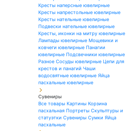
Кресты наперсные ювелирные
Кресты напрестольные ювелирные
Кресты нательные ювелирные
Подвески нательные ювелирные
Кресты, иконки на митру ювелирные
Лампады ювелирные
Мощевики и
ковчеги ювелирные
Панагии
ювелирные
Подсвечники ювелирные
Разное
Сосуды ювелирные
Цепи для
крестов и панагий
Чаши
водосвятные ювелирные
Яйца
пасхальные ювелирные
Сувениры
Все товары
Картины
Корзина
пасхальная
Портреты
Скульптуры и
статуэтки
Сувениры
Сумки
Яйца
пасхальные