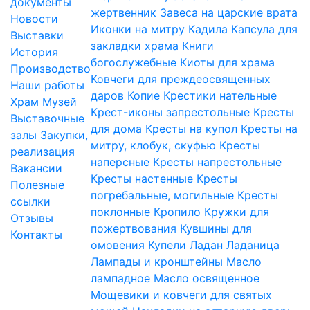
документы
жертвенник
Завеса на царские врата
Новости
Иконки на митру
Кадила
Капсула для
Выставки
закладки храма
Книги
История
богослужебные
Киоты для храма
Производство
Ковчеги для преждеосвященных
Наши работы
даров
Копие
Крестики нательные
Храм
Музей
Крест-иконы запрестольные
Кресты
Выставочные
для дома
Кресты на купол
Кресты на
залы
Закупки,
митру, клобук, скуфью
Кресты
реализация
наперсные
Кресты напрестольные
Вакансии
Кресты настенные
Кресты
Полезные
погребальные, могильные
Кресты
ссылки
поклонные
Кропило
Кружки для
Отзывы
пожертвования
Кувшины для
Контакты
омовения
Купели
Ладан
Ладаница
Лампады и кронштейны
Масло
лампадное
Масло освященное
Мощевики и ковчеги для святых