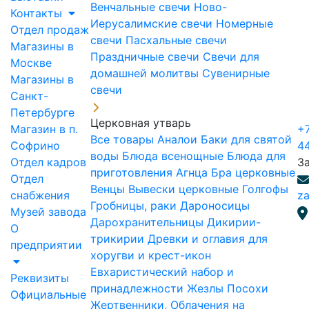
Венчальные свечи
Ново-
Контакты
Иерусалимские свечи
Номерные
Отдел продаж
свечи
Пасхальные свечи
Магазины в
Праздничные свечи
Свечи для
Москве
домашней молитвы
Сувенирные
Магазины в
свечи
Санкт-
Петербурге
Церковная утварь
Магазин в п.
+7
Все товары
Аналои
Баки для святой
Софрино
4
воды
Блюда всенощные
Блюда для
Отдел кадров
З
приготовления Агнца
Бра церковные
Отдел
Венцы
Вывески церковные
Голгофы
снабжения
za
Гробницы, раки
Дароносицы
Музей завода
Дарохранительницы
Дикирии-
О
трикирии
Древки и оглавия для
предприятии
хоругви и крест-икон
Евхаристический набор и
Реквизиты
принадлежности
Жезлы Посохи
Официальные
Жертвенники, Облачения на