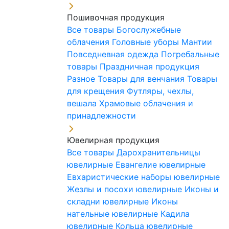
Пошивочная продукция
Все товары
Богослужебные
облачения
Головные уборы
Мантии
Повседневная одежда
Погребальные
товары
Праздничная продукция
Разное
Товары для венчания
Товары
для крещения
Футляры, чехлы,
вешала
Храмовые облачения и
принадлежности
Ювелирная продукция
Все товары
Дарохранительницы
ювелирные
Евангелие ювелирные
Евхаристические наборы ювелирные
Жезлы и посохи ювелирные
Иконы и
складни ювелирные
Иконы
нательные ювелирные
Кадила
ювелирные
Кольца ювелирные