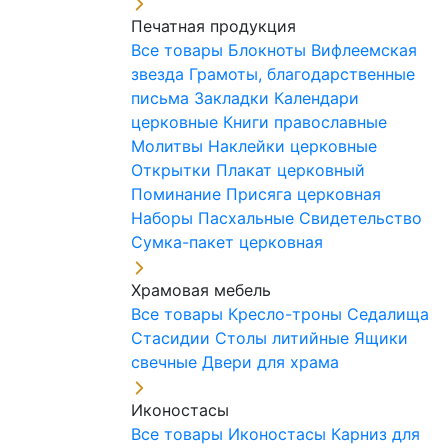
Печатная продукция
Все товары
Блокноты
Вифлеемская
звезда
Грамоты, благодарственные
письма
Закладки
Календари
церковные
Книги православные
Молитвы
Наклейки церковные
Открытки
Плакат церковный
Поминание
Присяга церковная
Наборы Пасхальные
Свидетельство
Сумка-пакет церковная
Храмовая мебель
Все товары
Кресло-троны
Седалища
Стасидии
Столы литийные
Ящики
свечные
Двери для храма
Иконостасы
Все товары
Иконостасы
Карниз для