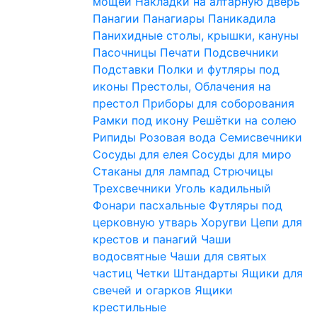
мощей
Накладки на алтарную дверь
Панагии
Панагиары
Паникадила
Панихидные столы, крышки, кануны
Пасочницы
Печати
Подсвечники
Подставки
Полки и футляры под
иконы
Престолы, Облачения на
престол
Приборы для соборования
Рамки под икону
Решётки на солею
Рипиды
Розовая вода
Семисвечники
Сосуды для елея
Сосуды для миро
Стаканы для лампад
Стрючицы
Трехсвечники
Уголь кадильный
Фонари пасхальные
Футляры под
церковную утварь
Хоругви
Цепи для
крестов и панагий
Чаши
водосвятные
Чаши для святых
частиц
Четки
Штандарты
Ящики для
свечей и огарков
Ящики
крестильные