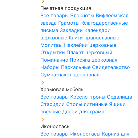
Печатная продукция
Все товары
Блокноты
Вифлеемская
звезда
Грамоты, благодарственные
письма
Закладки
Календари
церковные
Книги православные
Молитвы
Наклейки церковные
Открытки
Плакат церковный
Поминание
Присяга церковная
Наборы Пасхальные
Свидетельство
Сумка-пакет церковная
Храмовая мебель
Все товары
Кресло-троны
Седалища
Стасидии
Столы литийные
Ящики
свечные
Двери для храма
Иконостасы
Все товары
Иконостасы
Карниз для