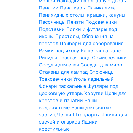
мощей
Накладки на алтарную дверь
Панагии
Панагиары
Паникадила
Панихидные столы, крышки, кануны
Пасочницы
Печати
Подсвечники
Подставки
Полки и футляры под
иконы
Престолы, Облачения на
престол
Приборы для соборования
Рамки под икону
Решётки на солею
Рипиды
Розовая вода
Семисвечники
Сосуды для елея
Сосуды для миро
Стаканы для лампад
Стрючицы
Трехсвечники
Уголь кадильный
Фонари пасхальные
Футляры под
церковную утварь
Хоругви
Цепи для
крестов и панагий
Чаши
водосвятные
Чаши для святых
частиц
Четки
Штандарты
Ящики для
свечей и огарков
Ящики
крестильные