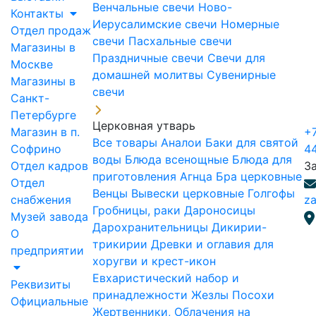
Венчальные свечи
Ново-
Контакты
Иерусалимские свечи
Номерные
Отдел продаж
свечи
Пасхальные свечи
Магазины в
Праздничные свечи
Свечи для
Москве
домашней молитвы
Сувенирные
Магазины в
свечи
Санкт-
Петербурге
Церковная утварь
Магазин в п.
+7
Все товары
Аналои
Баки для святой
Софрино
4
воды
Блюда всенощные
Блюда для
Отдел кадров
З
приготовления Агнца
Бра церковные
Отдел
Венцы
Вывески церковные
Голгофы
снабжения
za
Гробницы, раки
Дароносицы
Музей завода
Дарохранительницы
Дикирии-
О
трикирии
Древки и оглавия для
предприятии
хоругви и крест-икон
Евхаристический набор и
Реквизиты
принадлежности
Жезлы Посохи
Официальные
Жертвенники, Облачения на