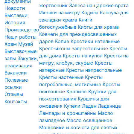
документы
жертвенник
Завеса на царские врата
Новости
Иконки на митру
Кадила
Капсула для
Выставки
закладки храма
Книги
История
богослужебные
Киоты для храма
Производство
Ковчеги для преждеосвященных
Наши работы
даров
Копие
Крестики нательные
Храм
Музей
Крест-иконы запрестольные
Кресты
Выставочные
для дома
Кресты на купол
Кресты на
залы
Закупки,
митру, клобук, скуфью
Кресты
реализация
наперсные
Кресты напрестольные
Вакансии
Кресты настенные
Кресты
Полезные
погребальные, могильные
Кресты
ссылки
поклонные
Кропило
Кружки для
Отзывы
пожертвования
Кувшины для
Контакты
омовения
Купели
Ладан
Ладаница
Лампады и кронштейны
Масло
лампадное
Масло освященное
Мощевики и ковчеги для святых