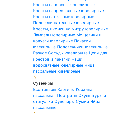
Кресты наперсные ювелирные
Кресты напрестольные ювелирные
Кресты нательные ювелирные
Подвески нательные ювелирные
Кресты, иконки на митру ювелирные
Лампады ювелирные
Мощевики и
ковчеги ювелирные
Панагии
ювелирные
Подсвечники ювелирные
Разное
Сосуды ювелирные
Цепи для
крестов и панагий
Чаши
водосвятные ювелирные
Яйца
пасхальные ювелирные
Сувениры
Все товары
Картины
Корзина
пасхальная
Портреты
Скульптуры и
статуэтки
Сувениры
Сумки
Яйца
пасхальные