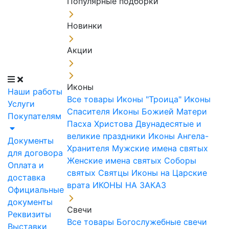
Популярные подборки
Новинки
Акции
Иконы
Наши работы
Все товары
Иконы "Троица"
Иконы
Услуги
Спасителя
Иконы Божией Матери
Покупателям
Пасха Христова
Двунадесятые и
великие праздники
Иконы Ангела-
Документы
Хранителя
Мужские имена святых
для договора
Женские имена святых
Соборы
Оплата и
святых
Святцы
Иконы на Царские
доставка
врата
ИКОНЫ НА ЗАКАЗ
Официальные
документы
Свечи
Реквизиты
Все товары
Богослужебные свечи
Выставки