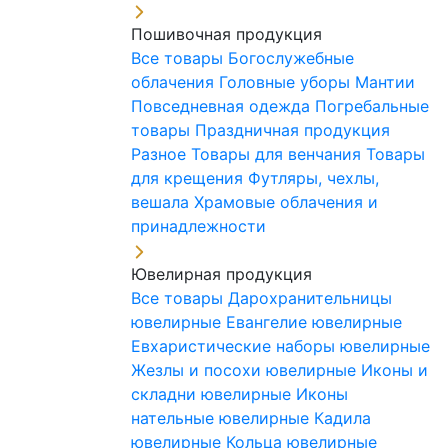
Пошивочная продукция
Все товары
Богослужебные
облачения
Головные уборы
Мантии
Повседневная одежда
Погребальные
товары
Праздничная продукция
Разное
Товары для венчания
Товары
для крещения
Футляры, чехлы,
вешала
Храмовые облачения и
принадлежности
Ювелирная продукция
Все товары
Дарохранительницы
ювелирные
Евангелие ювелирные
Евхаристические наборы ювелирные
Жезлы и посохи ювелирные
Иконы и
складни ювелирные
Иконы
нательные ювелирные
Кадила
ювелирные
Кольца ювелирные