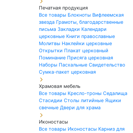
Печатная продукция
Все товары
Блокноты
Вифлеемская
звезда
Грамоты, благодарственные
письма
Закладки
Календари
церковные
Книги православные
Молитвы
Наклейки церковные
Открытки
Плакат церковный
Поминание
Присяга церковная
Наборы Пасхальные
Свидетельство
Сумка-пакет церковная
Храмовая мебель
Все товары
Кресло-троны
Седалища
Стасидии
Столы литийные
Ящики
свечные
Двери для храма
Иконостасы
Все товары
Иконостасы
Карниз для