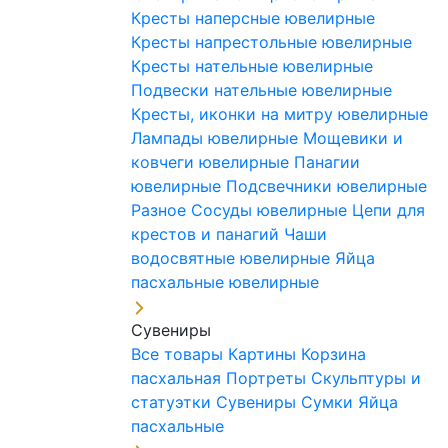
Кресты наперсные ювелирные
Кресты напрестольные ювелирные
Кресты нательные ювелирные
Подвески нательные ювелирные
Кресты, иконки на митру ювелирные
Лампады ювелирные
Мощевики и
ковчеги ювелирные
Панагии
ювелирные
Подсвечники ювелирные
Разное
Сосуды ювелирные
Цепи для
крестов и панагий
Чаши
водосвятные ювелирные
Яйца
пасхальные ювелирные
Сувениры
Все товары
Картины
Корзина
пасхальная
Портреты
Скульптуры и
статуэтки
Сувениры
Сумки
Яйца
пасхальные