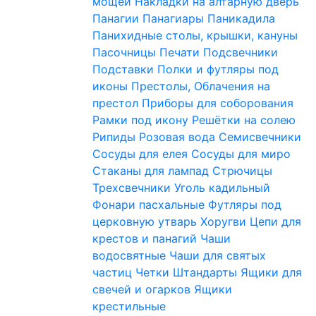
мощей
Накладки на алтарную дверь
Панагии
Панагиары
Паникадила
Панихидные столы, крышки, кануны
Пасочницы
Печати
Подсвечники
Подставки
Полки и футляры под
иконы
Престолы, Облачения на
престол
Приборы для соборования
Рамки под икону
Решётки на солею
Рипиды
Розовая вода
Семисвечники
Сосуды для елея
Сосуды для миро
Стаканы для лампад
Стрючицы
Трехсвечники
Уголь кадильный
Фонари пасхальные
Футляры под
церковную утварь
Хоругви
Цепи для
крестов и панагий
Чаши
водосвятные
Чаши для святых
частиц
Четки
Штандарты
Ящики для
свечей и огарков
Ящики
крестильные