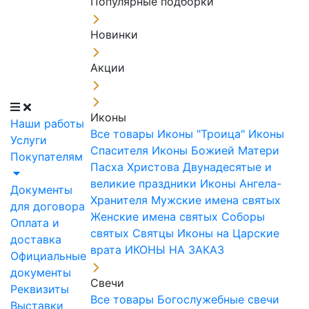
Популярные подборки
Новинки
Акции
Иконы
Наши работы
Все товары
Иконы "Троица"
Иконы
Услуги
Спасителя
Иконы Божией Матери
Покупателям
Пасха Христова
Двунадесятые и
великие праздники
Иконы Ангела-
Документы
Хранителя
Мужские имена святых
для договора
Женские имена святых
Соборы
Оплата и
святых
Святцы
Иконы на Царские
доставка
врата
ИКОНЫ НА ЗАКАЗ
Официальные
документы
Свечи
Реквизиты
Все товары
Богослужебные свечи
Выставки