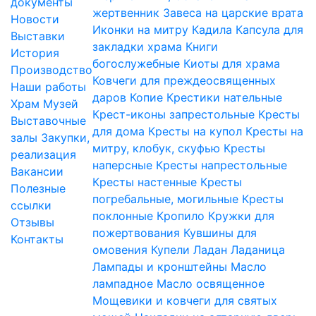
документы
жертвенник
Завеса на царские врата
Новости
Иконки на митру
Кадила
Капсула для
Выставки
закладки храма
Книги
История
богослужебные
Киоты для храма
Производство
Ковчеги для преждеосвященных
Наши работы
даров
Копие
Крестики нательные
Храм
Музей
Крест-иконы запрестольные
Кресты
Выставочные
для дома
Кресты на купол
Кресты на
залы
Закупки,
митру, клобук, скуфью
Кресты
реализация
наперсные
Кресты напрестольные
Вакансии
Кресты настенные
Кресты
Полезные
погребальные, могильные
Кресты
ссылки
поклонные
Кропило
Кружки для
Отзывы
пожертвования
Кувшины для
Контакты
омовения
Купели
Ладан
Ладаница
Лампады и кронштейны
Масло
лампадное
Масло освященное
Мощевики и ковчеги для святых