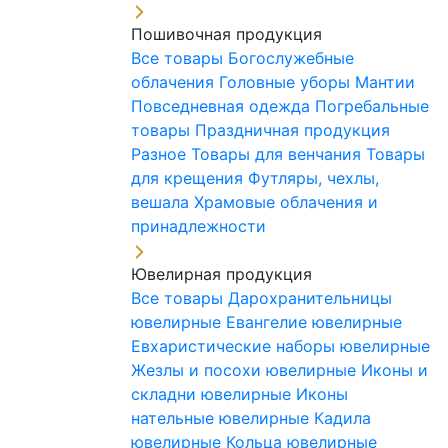
Пошивочная продукция
Все товары
Богослужебные
облачения
Головные уборы
Мантии
Повседневная одежда
Погребальные
товары
Праздничная продукция
Разное
Товары для венчания
Товары
для крещения
Футляры, чехлы,
вешала
Храмовые облачения и
принадлежности
Ювелирная продукция
Все товары
Дарохранительницы
ювелирные
Евангелие ювелирные
Евхаристические наборы ювелирные
Жезлы и посохи ювелирные
Иконы и
складни ювелирные
Иконы
нательные ювелирные
Кадила
ювелирные
Кольца ювелирные