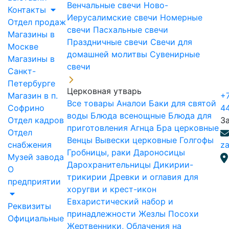
Венчальные свечи
Ново-
Контакты
Иерусалимские свечи
Номерные
Отдел продаж
свечи
Пасхальные свечи
Магазины в
Праздничные свечи
Свечи для
Москве
домашней молитвы
Сувенирные
Магазины в
свечи
Санкт-
Петербурге
Церковная утварь
Магазин в п.
+7
Все товары
Аналои
Баки для святой
Софрино
4
воды
Блюда всенощные
Блюда для
Отдел кадров
З
приготовления Агнца
Бра церковные
Отдел
Венцы
Вывески церковные
Голгофы
снабжения
za
Гробницы, раки
Дароносицы
Музей завода
Дарохранительницы
Дикирии-
О
трикирии
Древки и оглавия для
предприятии
хоругви и крест-икон
Евхаристический набор и
Реквизиты
принадлежности
Жезлы Посохи
Официальные
Жертвенники, Облачения на