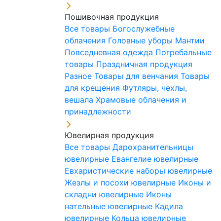
Пошивочная продукция
Все товары
Богослужебные
облачения
Головные уборы
Мантии
Повседневная одежда
Погребальные
товары
Праздничная продукция
Разное
Товары для венчания
Товары
для крещения
Футляры, чехлы,
вешала
Храмовые облачения и
принадлежности
Ювелирная продукция
Все товары
Дарохранительницы
ювелирные
Евангелие ювелирные
Евхаристические наборы ювелирные
Жезлы и посохи ювелирные
Иконы и
складни ювелирные
Иконы
нательные ювелирные
Кадила
ювелирные
Кольца ювелирные