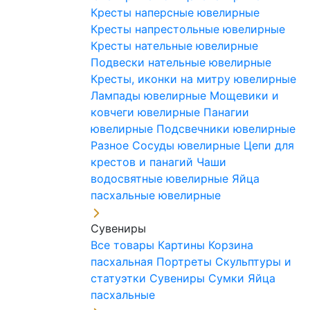
Кресты наперсные ювелирные
Кресты напрестольные ювелирные
Кресты нательные ювелирные
Подвески нательные ювелирные
Кресты, иконки на митру ювелирные
Лампады ювелирные
Мощевики и
ковчеги ювелирные
Панагии
ювелирные
Подсвечники ювелирные
Разное
Сосуды ювелирные
Цепи для
крестов и панагий
Чаши
водосвятные ювелирные
Яйца
пасхальные ювелирные
Сувениры
Все товары
Картины
Корзина
пасхальная
Портреты
Скульптуры и
статуэтки
Сувениры
Сумки
Яйца
пасхальные