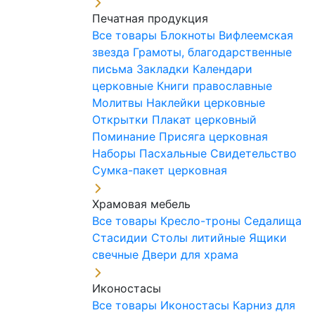
Печатная продукция
Все товары
Блокноты
Вифлеемская
звезда
Грамоты, благодарственные
письма
Закладки
Календари
церковные
Книги православные
Молитвы
Наклейки церковные
Открытки
Плакат церковный
Поминание
Присяга церковная
Наборы Пасхальные
Свидетельство
Сумка-пакет церковная
Храмовая мебель
Все товары
Кресло-троны
Седалища
Стасидии
Столы литийные
Ящики
свечные
Двери для храма
Иконостасы
Все товары
Иконостасы
Карниз для