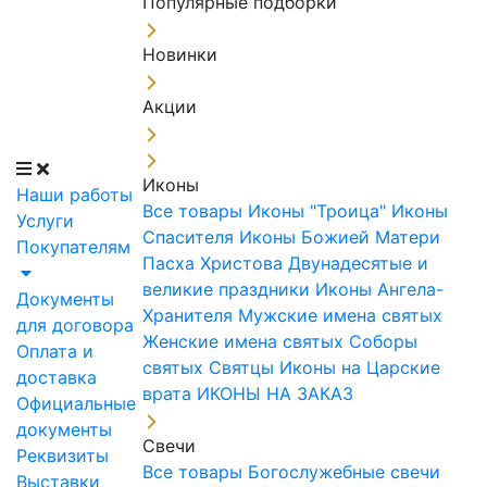
Популярные подборки
Новинки
Акции
Иконы
Наши работы
Все товары
Иконы "Троица"
Иконы
Услуги
Спасителя
Иконы Божией Матери
Покупателям
Пасха Христова
Двунадесятые и
великие праздники
Иконы Ангела-
Документы
Хранителя
Мужские имена святых
для договора
Женские имена святых
Соборы
Оплата и
святых
Святцы
Иконы на Царские
доставка
врата
ИКОНЫ НА ЗАКАЗ
Официальные
документы
Свечи
Реквизиты
Все товары
Богослужебные свечи
Выставки