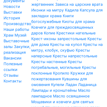
документы
жертвенник
Завеса на царские врата
Новости
Иконки на митру
Кадила
Капсула для
Выставки
закладки храма
Книги
История
богослужебные
Киоты для храма
Производство
Ковчеги для преждеосвященных
Наши работы
даров
Копие
Крестики нательные
Храм
Музей
Крест-иконы запрестольные
Кресты
Выставочные
для дома
Кресты на купол
Кресты на
залы
Закупки,
митру, клобук, скуфью
Кресты
реализация
наперсные
Кресты напрестольные
Вакансии
Кресты настенные
Кресты
Полезные
погребальные, могильные
Кресты
ссылки
поклонные
Кропило
Кружки для
Отзывы
пожертвования
Кувшины для
Контакты
омовения
Купели
Ладан
Ладаница
Лампады и кронштейны
Масло
лампадное
Масло освященное
Мощевики и ковчеги для святых