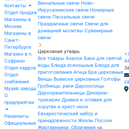
Венчальные свечи
Ново-
Контакты
Иерусалимские свечи
Номерные
Отдел продаж
свечи
Пасхальные свечи
Магазины в
Праздничные свечи
Свечи для
Москве
домашней молитвы
Сувенирные
Магазины в
свечи
Санкт-
Петербурге
Церковная утварь
Магазин в п.
+7
Все товары
Аналои
Баки для святой
Софрино
4
воды
Блюда всенощные
Блюда для
Отдел кадров
З
приготовления Агнца
Бра церковные
Отдел
Венцы
Вывески церковные
Голгофы
снабжения
za
Гробницы, раки
Дароносицы
Музей завода
Дарохранительницы
Дикирии-
О
трикирии
Древки и оглавия для
предприятии
хоругви и крест-икон
Евхаристический набор и
Реквизиты
принадлежности
Жезлы Посохи
Официальные
Жертвенники, Облачения на