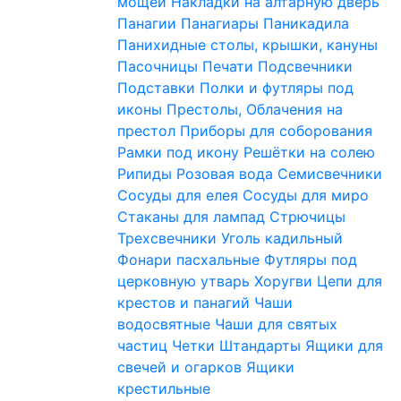
мощей
Накладки на алтарную дверь
Панагии
Панагиары
Паникадила
Панихидные столы, крышки, кануны
Пасочницы
Печати
Подсвечники
Подставки
Полки и футляры под
иконы
Престолы, Облачения на
престол
Приборы для соборования
Рамки под икону
Решётки на солею
Рипиды
Розовая вода
Семисвечники
Сосуды для елея
Сосуды для миро
Стаканы для лампад
Стрючицы
Трехсвечники
Уголь кадильный
Фонари пасхальные
Футляры под
церковную утварь
Хоругви
Цепи для
крестов и панагий
Чаши
водосвятные
Чаши для святых
частиц
Четки
Штандарты
Ящики для
свечей и огарков
Ящики
крестильные