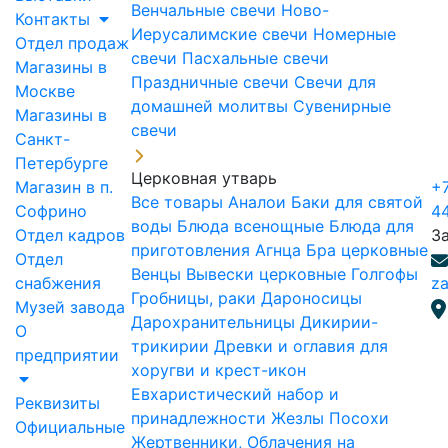
Венчальные свечи
Ново-
Контакты
Иерусалимские свечи
Номерные
Отдел продаж
свечи
Пасхальные свечи
Магазины в
Праздничные свечи
Свечи для
Москве
домашней молитвы
Сувенирные
Магазины в
свечи
Санкт-
Петербурге
Церковная утварь
Магазин в п.
+7
Все товары
Аналои
Баки для святой
Софрино
4
воды
Блюда всенощные
Блюда для
Отдел кадров
З
приготовления Агнца
Бра церковные
Отдел
Венцы
Вывески церковные
Голгофы
снабжения
za
Гробницы, раки
Дароносицы
Музей завода
Дарохранительницы
Дикирии-
О
трикирии
Древки и оглавия для
предприятии
хоругви и крест-икон
Евхаристический набор и
Реквизиты
принадлежности
Жезлы Посохи
Официальные
Жертвенники, Облачения на