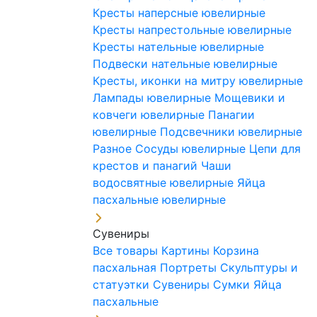
Кресты наперсные ювелирные
Кресты напрестольные ювелирные
Кресты нательные ювелирные
Подвески нательные ювелирные
Кресты, иконки на митру ювелирные
Лампады ювелирные
Мощевики и
ковчеги ювелирные
Панагии
ювелирные
Подсвечники ювелирные
Разное
Сосуды ювелирные
Цепи для
крестов и панагий
Чаши
водосвятные ювелирные
Яйца
пасхальные ювелирные
Сувениры
Все товары
Картины
Корзина
пасхальная
Портреты
Скульптуры и
статуэтки
Сувениры
Сумки
Яйца
пасхальные