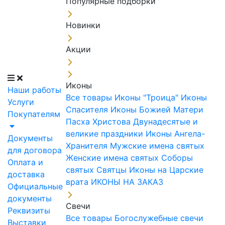
Популярные подборки
Новинки
Акции
Иконы
Наши работы
Все товары
Иконы "Троица"
Иконы
Услуги
Спасителя
Иконы Божией Матери
Покупателям
Пасха Христова
Двунадесятые и
великие праздники
Иконы Ангела-
Документы
Хранителя
Мужские имена святых
для договора
Женские имена святых
Соборы
Оплата и
святых
Святцы
Иконы на Царские
доставка
врата
ИКОНЫ НА ЗАКАЗ
Официальные
документы
Свечи
Реквизиты
Все товары
Богослужебные свечи
Выставки