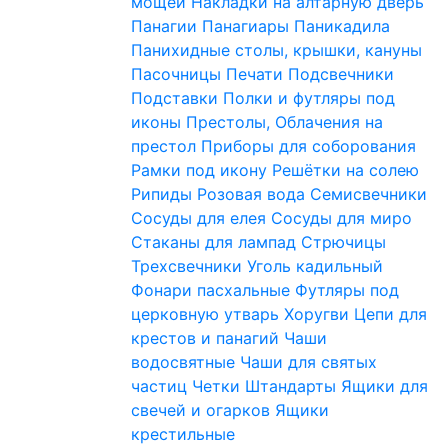
мощей
Накладки на алтарную дверь
Панагии
Панагиары
Паникадила
Панихидные столы, крышки, кануны
Пасочницы
Печати
Подсвечники
Подставки
Полки и футляры под
иконы
Престолы, Облачения на
престол
Приборы для соборования
Рамки под икону
Решётки на солею
Рипиды
Розовая вода
Семисвечники
Сосуды для елея
Сосуды для миро
Стаканы для лампад
Стрючицы
Трехсвечники
Уголь кадильный
Фонари пасхальные
Футляры под
церковную утварь
Хоругви
Цепи для
крестов и панагий
Чаши
водосвятные
Чаши для святых
частиц
Четки
Штандарты
Ящики для
свечей и огарков
Ящики
крестильные