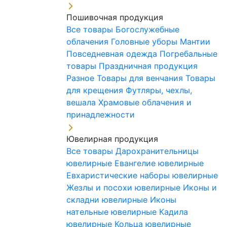
Пошивочная продукция
Все товары
Богослужебные
облачения
Головные уборы
Мантии
Повседневная одежда
Погребальные
товары
Праздничная продукция
Разное
Товары для венчания
Товары
для крещения
Футляры, чехлы,
вешала
Храмовые облачения и
принадлежности
Ювелирная продукция
Все товары
Дарохранительницы
ювелирные
Евангелие ювелирные
Евхаристические наборы ювелирные
Жезлы и посохи ювелирные
Иконы и
складни ювелирные
Иконы
нательные ювелирные
Кадила
ювелирные
Кольца ювелирные