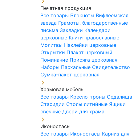
Печатная продукция
Все товары
Блокноты
Вифлеемская
звезда
Грамоты, благодарственные
письма
Закладки
Календари
церковные
Книги православные
Молитвы
Наклейки церковные
Открытки
Плакат церковный
Поминание
Присяга церковная
Наборы Пасхальные
Свидетельство
Сумка-пакет церковная
Храмовая мебель
Все товары
Кресло-троны
Седалища
Стасидии
Столы литийные
Ящики
свечные
Двери для храма
Иконостасы
Все товары
Иконостасы
Карниз для