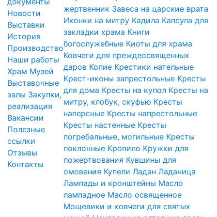
документы
жертвенник
Завеса на царские врата
Новости
Иконки на митру
Кадила
Капсула для
Выставки
закладки храма
Книги
История
богослужебные
Киоты для храма
Производство
Ковчеги для преждеосвященных
Наши работы
даров
Копие
Крестики нательные
Храм
Музей
Крест-иконы запрестольные
Кресты
Выставочные
для дома
Кресты на купол
Кресты на
залы
Закупки,
митру, клобук, скуфью
Кресты
реализация
наперсные
Кресты напрестольные
Вакансии
Кресты настенные
Кресты
Полезные
погребальные, могильные
Кресты
ссылки
поклонные
Кропило
Кружки для
Отзывы
пожертвования
Кувшины для
Контакты
омовения
Купели
Ладан
Ладаница
Лампады и кронштейны
Масло
лампадное
Масло освященное
Мощевики и ковчеги для святых