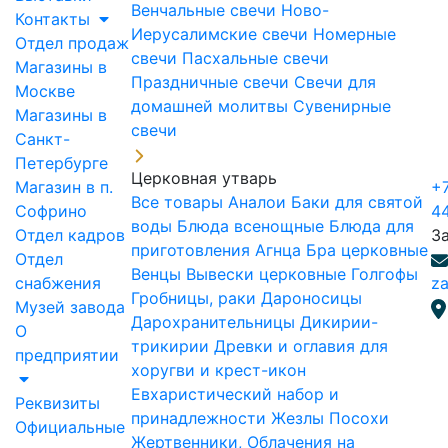
Венчальные свечи
Ново-
Контакты
Иерусалимские свечи
Номерные
Отдел продаж
свечи
Пасхальные свечи
Магазины в
Праздничные свечи
Свечи для
Москве
домашней молитвы
Сувенирные
Магазины в
свечи
Санкт-
Петербурге
Церковная утварь
Магазин в п.
+7
Все товары
Аналои
Баки для святой
Софрино
4
воды
Блюда всенощные
Блюда для
Отдел кадров
З
приготовления Агнца
Бра церковные
Отдел
Венцы
Вывески церковные
Голгофы
снабжения
za
Гробницы, раки
Дароносицы
Музей завода
Дарохранительницы
Дикирии-
О
трикирии
Древки и оглавия для
предприятии
хоругви и крест-икон
Евхаристический набор и
Реквизиты
принадлежности
Жезлы Посохи
Официальные
Жертвенники, Облачения на