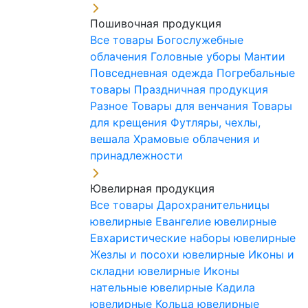
Пошивочная продукция
Все товары
Богослужебные
облачения
Головные уборы
Мантии
Повседневная одежда
Погребальные
товары
Праздничная продукция
Разное
Товары для венчания
Товары
для крещения
Футляры, чехлы,
вешала
Храмовые облачения и
принадлежности
Ювелирная продукция
Все товары
Дарохранительницы
ювелирные
Евангелие ювелирные
Евхаристические наборы ювелирные
Жезлы и посохи ювелирные
Иконы и
складни ювелирные
Иконы
нательные ювелирные
Кадила
ювелирные
Кольца ювелирные