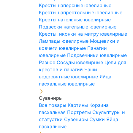
Кресты наперсные ювелирные
Кресты напрестольные ювелирные
Кресты нательные ювелирные
Подвески нательные ювелирные
Кресты, иконки на митру ювелирные
Лампады ювелирные
Мощевики и
ковчеги ювелирные
Панагии
ювелирные
Подсвечники ювелирные
Разное
Сосуды ювелирные
Цепи для
крестов и панагий
Чаши
водосвятные ювелирные
Яйца
пасхальные ювелирные
Сувениры
Все товары
Картины
Корзина
пасхальная
Портреты
Скульптуры и
статуэтки
Сувениры
Сумки
Яйца
пасхальные