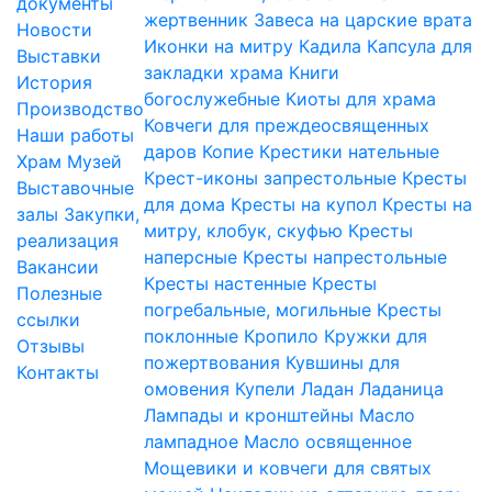
документы
жертвенник
Завеса на царские врата
Новости
Иконки на митру
Кадила
Капсула для
Выставки
закладки храма
Книги
История
богослужебные
Киоты для храма
Производство
Ковчеги для преждеосвященных
Наши работы
даров
Копие
Крестики нательные
Храм
Музей
Крест-иконы запрестольные
Кресты
Выставочные
для дома
Кресты на купол
Кресты на
залы
Закупки,
митру, клобук, скуфью
Кресты
реализация
наперсные
Кресты напрестольные
Вакансии
Кресты настенные
Кресты
Полезные
погребальные, могильные
Кресты
ссылки
поклонные
Кропило
Кружки для
Отзывы
пожертвования
Кувшины для
Контакты
омовения
Купели
Ладан
Ладаница
Лампады и кронштейны
Масло
лампадное
Масло освященное
Мощевики и ковчеги для святых