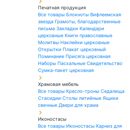
Печатная продукция
Все товары
Блокноты
Вифлеемская
звезда
Грамоты, благодарственные
письма
Закладки
Календари
церковные
Книги православные
Молитвы
Наклейки церковные
Открытки
Плакат церковный
Поминание
Присяга церковная
Наборы Пасхальные
Свидетельство
Сумка-пакет церковная
Храмовая мебель
Все товары
Кресло-троны
Седалища
Стасидии
Столы литийные
Ящики
свечные
Двери для храма
Иконостасы
Все товары
Иконостасы
Карниз для