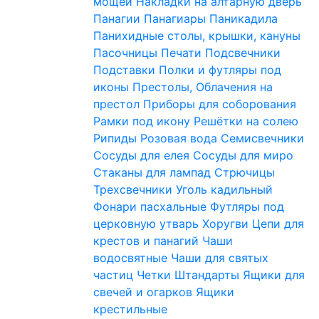
мощей
Накладки на алтарную дверь
Панагии
Панагиары
Паникадила
Панихидные столы, крышки, кануны
Пасочницы
Печати
Подсвечники
Подставки
Полки и футляры под
иконы
Престолы, Облачения на
престол
Приборы для соборования
Рамки под икону
Решётки на солею
Рипиды
Розовая вода
Семисвечники
Сосуды для елея
Сосуды для миро
Стаканы для лампад
Стрючицы
Трехсвечники
Уголь кадильный
Фонари пасхальные
Футляры под
церковную утварь
Хоругви
Цепи для
крестов и панагий
Чаши
водосвятные
Чаши для святых
частиц
Четки
Штандарты
Ящики для
свечей и огарков
Ящики
крестильные