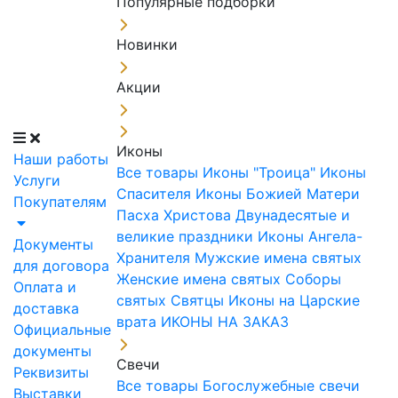
Популярные подборки
Новинки
Акции
Иконы
Наши работы
Все товары
Иконы "Троица"
Иконы
Услуги
Спасителя
Иконы Божией Матери
Покупателям
Пасха Христова
Двунадесятые и
великие праздники
Иконы Ангела-
Документы
Хранителя
Мужские имена святых
для договора
Женские имена святых
Соборы
Оплата и
святых
Святцы
Иконы на Царские
доставка
врата
ИКОНЫ НА ЗАКАЗ
Официальные
документы
Свечи
Реквизиты
Все товары
Богослужебные свечи
Выставки