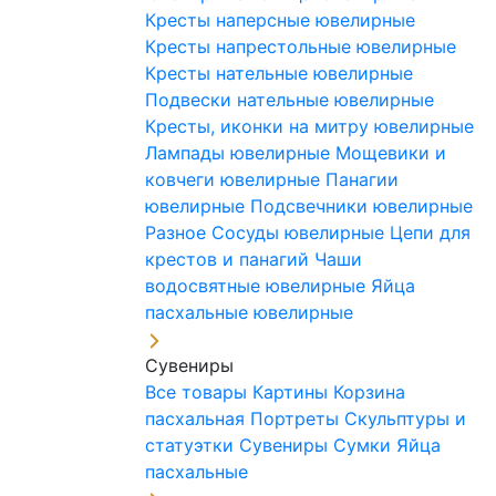
Кресты наперсные ювелирные
Кресты напрестольные ювелирные
Кресты нательные ювелирные
Подвески нательные ювелирные
Кресты, иконки на митру ювелирные
Лампады ювелирные
Мощевики и
ковчеги ювелирные
Панагии
ювелирные
Подсвечники ювелирные
Разное
Сосуды ювелирные
Цепи для
крестов и панагий
Чаши
водосвятные ювелирные
Яйца
пасхальные ювелирные
Сувениры
Все товары
Картины
Корзина
пасхальная
Портреты
Скульптуры и
статуэтки
Сувениры
Сумки
Яйца
пасхальные