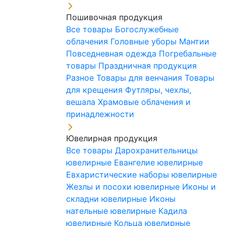
Пошивочная продукция
Все товары
Богослужебные
облачения
Головные уборы
Мантии
Повседневная одежда
Погребальные
товары
Праздничная продукция
Разное
Товары для венчания
Товары
для крещения
Футляры, чехлы,
вешала
Храмовые облачения и
принадлежности
Ювелирная продукция
Все товары
Дарохранительницы
ювелирные
Евангелие ювелирные
Евхаристические наборы ювелирные
Жезлы и посохи ювелирные
Иконы и
складни ювелирные
Иконы
нательные ювелирные
Кадила
ювелирные
Кольца ювелирные