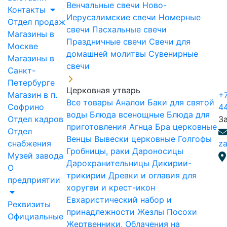
Венчальные свечи
Ново-
Контакты
Иерусалимские свечи
Номерные
Отдел продаж
свечи
Пасхальные свечи
Магазины в
Праздничные свечи
Свечи для
Москве
домашней молитвы
Сувенирные
Магазины в
свечи
Санкт-
Петербурге
Церковная утварь
Магазин в п.
+7
Все товары
Аналои
Баки для святой
Софрино
4
воды
Блюда всенощные
Блюда для
Отдел кадров
З
приготовления Агнца
Бра церковные
Отдел
Венцы
Вывески церковные
Голгофы
снабжения
za
Гробницы, раки
Дароносицы
Музей завода
Дарохранительницы
Дикирии-
О
трикирии
Древки и оглавия для
предприятии
хоругви и крест-икон
Евхаристический набор и
Реквизиты
принадлежности
Жезлы Посохи
Официальные
Жертвенники, Облачения на