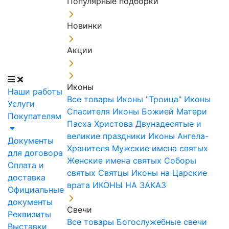
Популярные подборки
Новинки
Акции
Иконы
Наши работы
Все товары
Иконы "Троица"
Иконы
Услуги
Спасителя
Иконы Божией Матери
Покупателям
Пасха Христова
Двунадесятые и
великие праздники
Иконы Ангела-
Документы
Хранителя
Мужские имена святых
для договора
Женские имена святых
Соборы
Оплата и
святых
Святцы
Иконы на Царские
доставка
врата
ИКОНЫ НА ЗАКАЗ
Официальные
документы
Свечи
Реквизиты
Все товары
Богослужебные свечи
Выставки