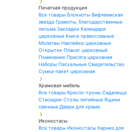
Печатная продукция
Все товары
Блокноты
Вифлеемская
звезда
Грамоты, благодарственные
письма
Закладки
Календари
церковные
Книги православные
Молитвы
Наклейки церковные
Открытки
Плакат церковный
Поминание
Присяга церковная
Наборы Пасхальные
Свидетельство
Сумка-пакет церковная
Храмовая мебель
Все товары
Кресло-троны
Седалища
Стасидии
Столы литийные
Ящики
свечные
Двери для храма
Иконостасы
Все товары
Иконостасы
Карниз для