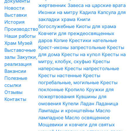
документы
жертвенник
Завеса на царские врата
Новости
Иконки на митру
Кадила
Капсула для
Выставки
закладки храма
Книги
История
богослужебные
Киоты для храма
Производство
Ковчеги для преждеосвященных
Наши работы
даров
Копие
Крестики нательные
Храм
Музей
Крест-иконы запрестольные
Кресты
Выставочные
для дома
Кресты на купол
Кресты на
залы
Закупки,
митру, клобук, скуфью
Кресты
реализация
наперсные
Кресты напрестольные
Вакансии
Кресты настенные
Кресты
Полезные
погребальные, могильные
Кресты
ссылки
поклонные
Кропило
Кружки для
Отзывы
пожертвования
Кувшины для
Контакты
омовения
Купели
Ладан
Ладаница
Лампады и кронштейны
Масло
лампадное
Масло освященное
Мощевики и ковчеги для святых