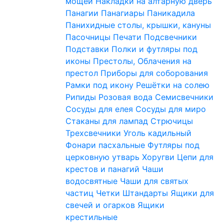
мощей
Накладки на алтарную дверь
Панагии
Панагиары
Паникадила
Панихидные столы, крышки, кануны
Пасочницы
Печати
Подсвечники
Подставки
Полки и футляры под
иконы
Престолы, Облачения на
престол
Приборы для соборования
Рамки под икону
Решётки на солею
Рипиды
Розовая вода
Семисвечники
Сосуды для елея
Сосуды для миро
Стаканы для лампад
Стрючицы
Трехсвечники
Уголь кадильный
Фонари пасхальные
Футляры под
церковную утварь
Хоругви
Цепи для
крестов и панагий
Чаши
водосвятные
Чаши для святых
частиц
Четки
Штандарты
Ящики для
свечей и огарков
Ящики
крестильные