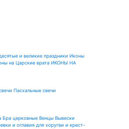
десятые и великие праздники
Иконы
оны на Царские врата
ИКОНЫ НА
свечи
Пасхальные свечи
ца
Бра церковные
Венцы
Вывески
евки и оглавия для хоругви и крест-