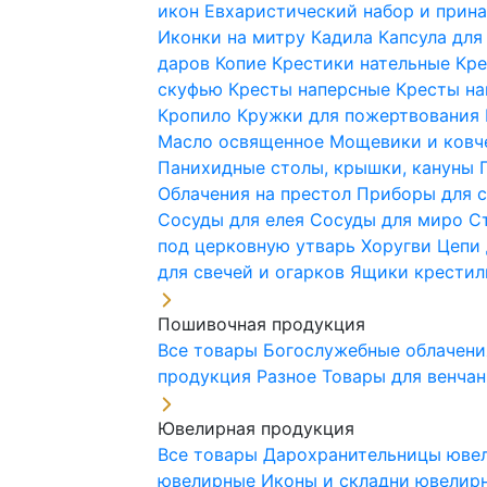
икон
Евхаристический набор и при
Иконки на митру
Кадила
Капсула для
даров
Копие
Крестики нательные
Кре
скуфью
Кресты наперсные
Кресты н
Кропило
Кружки для пожертвования
Масло освященное
Мощевики и ковч
Панихидные столы, крышки, кануны
Облачения на престол
Приборы для 
Сосуды для елея
Сосуды для миро
С
под церковную утварь
Хоругви
Цепи 
для свечей и огарков
Ящики крестил
Пошивочная продукция
Все товары
Богослужебные облачен
продукция
Разное
Товары для венча
Ювелирная продукция
Все товары
Дарохранительницы юве
ювелирные
Иконы и складни ювели