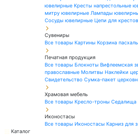
ювелирные
Кресты напрестольные 
митру ювелирные
Лампады ювелирн
Сосуды ювелирные
Цепи для кресто
Сувениры
Все товары
Картины
Корзина пасхал
Печатная продукция
Все товары
Блокноты
Вифлеемская з
православные
Молитвы
Наклейки це
Свидетельство
Сумка-пакет церковн
Храмовая мебель
Все товары
Кресло-троны
Седалищ
Иконостасы
Все товары
Иконостасы
Карниз для 
Каталог