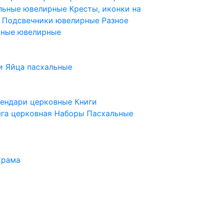
ельные ювелирные
Кресты, иконки на
е
Подсвечники ювелирные
Разное
ьные ювелирные
и
Яйца пасхальные
лендари церковные
Книги
га церковная
Наборы Пасхальные
храма