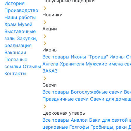
Популярные подборки
История
Производство
Новинки
Наши работы
Храм
Музей
Акции
Выставочные
залы
Закупки,
реализация
Иконы
Вакансии
Все товары
Иконы "Троица"
Иконы С
Полезные
Ангела-Хранителя
Мужские имена св
ссылки
Отзывы
ЗАКАЗ
Контакты
Свечи
Все товары
Богослужебные свечи
Ве
Праздничные свечи
Свечи для дома
Церковная утварь
Все товары
Аналои
Баки для святой
церковные
Голгофы
Гробницы, раки