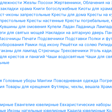
надлежности
Жезлы Посохи
Жертвенники, Облачения на
 закладки храма
Книги богослужебные
Киоты для храм
ст-иконы запрестольные
Кресты для дома
Кресты на 
апрестольные
Кресты настенные
Кресты погребальные,
Кувшины для омовения
Купели
Ладан
Ладаница
Лампад
еги для святых мощей
Накладки на алтарную дверь
Па
Пасочницы
Печати
Подсвечники
Подставки
Полки и фу
соборования
Рамки под икону
Решётки на солею
Рипи
таканы для лампад
Стрючицы
Трехсвечники
Уголь кад
для крестов и панагий
Чаши водосвятные
Чаши для св
ьные
ия
Головные уборы
Мантии
Повседневная одежда
Погре
ния
Товары для крещения
Футляры, чехлы, вешала
Храм
лирные
Евангелие ювелирные
Евхаристические набор
рные
Иконы нательные ювелирные
Кадила ювелирные
Ко