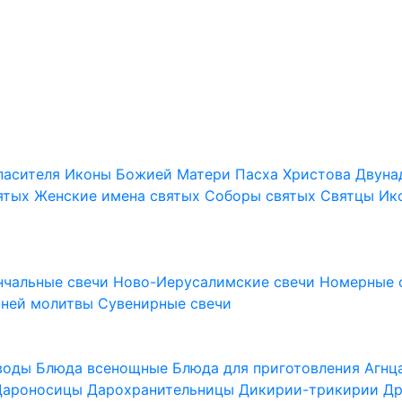
пасителя
Иконы Божией Матери
Пасха Христова
Двуна
ятых
Женские имена святых
Соборы святых
Святцы
Ик
нчальные свечи
Ново-Иерусалимские свечи
Номерные 
шней молитвы
Сувенирные свечи
 воды
Блюда всенощные
Блюда для приготовления Агн
Дароносицы
Дарохранительницы
Дикирии-трикирии
Др