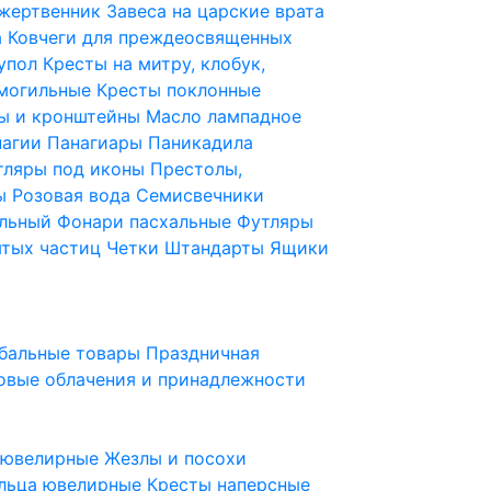
 жертвенник
Завеса на царские врата
а
Ковчеги для преждеосвященных
купол
Кресты на митру, клобук,
 могильные
Кресты поклонные
ы и кронштейны
Масло лампадное
нагии
Панагиары
Паникадила
тляры под иконы
Престолы,
ды
Розовая вода
Семисвечники
ильный
Фонари пасхальные
Футляры
ятых частиц
Четки
Штандарты
Ящики
бальные товары
Праздничная
овые облачения и принадлежности
ы ювелирные
Жезлы и посохи
льца ювелирные
Кресты наперсные