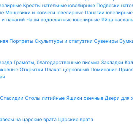
ювелирные
Кресты нательные ювелирные
Подвески нат
ые
Мощевики и ковчеги ювелирные
Панагии ювелирны
в и панагий
Чаши водосвятные ювелирные
Яйца пасхал
ьная
Портреты
Скульптуры и статуэтки
Сувениры
Сумк
везда
Грамоты, благодарственные письма
Закладки
Ка
рковные
Открытки
Плакат церковный
Поминание
Прися
ая
а
Стасидии
Столы литийные
Ящики свечные
Двери для 
завесы на царские врата
Царские врата