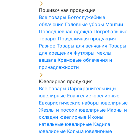
Пошивочная продукция
Все товары
Богослужебные
облачения
Головные уборы
Мантии
Повседневная одежда
Погребальные
товары
Праздничная продукция
Разное
Товары для венчания
Товары
для крещения
Футляры, чехлы,
вешала
Храмовые облачения и
принадлежности
Ювелирная продукция
Все товары
Дарохранительницы
ювелирные
Евангелие ювелирные
Евхаристические наборы ювелирные
Жезлы и посохи ювелирные
Иконы и
складни ювелирные
Иконы
нательные ювелирные
Кадила
ювелирные
Кольца ювелирные