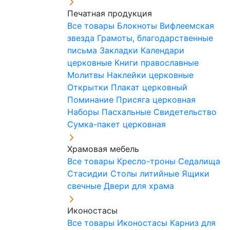
Печатная продукция
Все товары
Блокноты
Вифлеемская
звезда
Грамоты, благодарственные
письма
Закладки
Календари
церковные
Книги православные
Молитвы
Наклейки церковные
Открытки
Плакат церковный
Поминание
Присяга церковная
Наборы Пасхальные
Свидетельство
Сумка-пакет церковная
Храмовая мебель
Все товары
Кресло-троны
Седалища
Стасидии
Столы литийные
Ящики
свечные
Двери для храма
Иконостасы
Все товары
Иконостасы
Карниз для