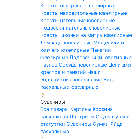
Кресты наперсные ювелирные
Кресты напрестольные ювелирные
Кресты нательные ювелирные
Подвески нательные ювелирные
Кресты, иконки на митру ювелирные
Лампады ювелирные
Мощевики и
ковчеги ювелирные
Панагии
ювелирные
Подсвечники ювелирные
Разное
Сосуды ювелирные
Цепи для
крестов и панагий
Чаши
водосвятные ювелирные
Яйца
пасхальные ювелирные
Сувениры
Все товары
Картины
Корзина
пасхальная
Портреты
Скульптуры и
статуэтки
Сувениры
Сумки
Яйца
пасхальные