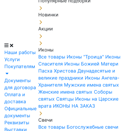
Популярные подборки
Новинки
Акции
Иконы
Наши работы
Все товары
Иконы "Троица"
Иконы
Услуги
Спасителя
Иконы Божией Матери
Покупателям
Пасха Христова
Двунадесятые и
великие праздники
Иконы Ангела-
Документы
Хранителя
Мужские имена святых
для договора
Женские имена святых
Соборы
Оплата и
святых
Святцы
Иконы на Царские
доставка
врата
ИКОНЫ НА ЗАКАЗ
Официальные
документы
Свечи
Реквизиты
Все товары
Богослужебные свечи
Выставки