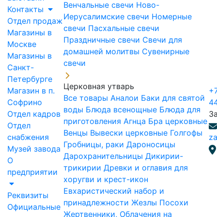
Венчальные свечи
Ново-
Контакты
Иерусалимские свечи
Номерные
Отдел продаж
свечи
Пасхальные свечи
Магазины в
Праздничные свечи
Свечи для
Москве
домашней молитвы
Сувенирные
Магазины в
свечи
Санкт-
Петербурге
Церковная утварь
Магазин в п.
+7
Все товары
Аналои
Баки для святой
Софрино
4
воды
Блюда всенощные
Блюда для
Отдел кадров
З
приготовления Агнца
Бра церковные
Отдел
Венцы
Вывески церковные
Голгофы
снабжения
za
Гробницы, раки
Дароносицы
Музей завода
Дарохранительницы
Дикирии-
О
трикирии
Древки и оглавия для
предприятии
хоругви и крест-икон
Евхаристический набор и
Реквизиты
принадлежности
Жезлы Посохи
Официальные
Жертвенники, Облачения на