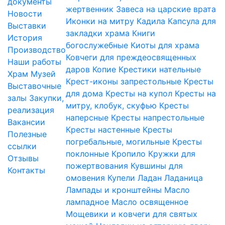
документы
жертвенник
Завеса на царские врата
Новости
Иконки на митру
Кадила
Капсула для
Выставки
закладки храма
Книги
История
богослужебные
Киоты для храма
Производство
Ковчеги для преждеосвященных
Наши работы
даров
Копие
Крестики нательные
Храм
Музей
Крест-иконы запрестольные
Кресты
Выставочные
для дома
Кресты на купол
Кресты на
залы
Закупки,
митру, клобук, скуфью
Кресты
реализация
наперсные
Кресты напрестольные
Вакансии
Кресты настенные
Кресты
Полезные
погребальные, могильные
Кресты
ссылки
поклонные
Кропило
Кружки для
Отзывы
пожертвования
Кувшины для
Контакты
омовения
Купели
Ладан
Ладаница
Лампады и кронштейны
Масло
лампадное
Масло освященное
Мощевики и ковчеги для святых