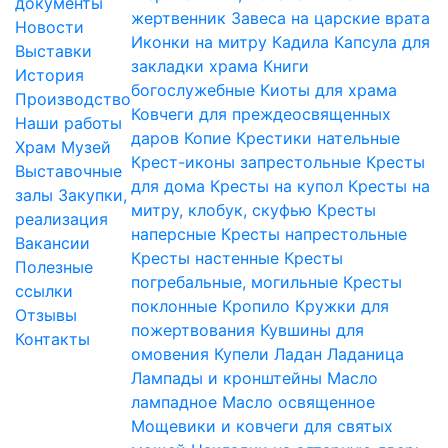
документы
жертвенник
Завеса на царские врата
Новости
Иконки на митру
Кадила
Капсула для
Выставки
закладки храма
Книги
История
богослужебные
Киоты для храма
Производство
Ковчеги для преждеосвященных
Наши работы
даров
Копие
Крестики нательные
Храм
Музей
Крест-иконы запрестольные
Кресты
Выставочные
для дома
Кресты на купол
Кресты на
залы
Закупки,
митру, клобук, скуфью
Кресты
реализация
наперсные
Кресты напрестольные
Вакансии
Кресты настенные
Кресты
Полезные
погребальные, могильные
Кресты
ссылки
поклонные
Кропило
Кружки для
Отзывы
пожертвования
Кувшины для
Контакты
омовения
Купели
Ладан
Ладаница
Лампады и кронштейны
Масло
лампадное
Масло освященное
Мощевики и ковчеги для святых