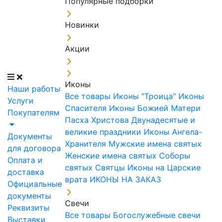
Популярные подборки
Новинки
Акции
Иконы
Наши работы
Все товары
Иконы "Троица"
Иконы
Услуги
Спасителя
Иконы Божией Матери
Покупателям
Пасха Христова
Двунадесятые и
великие праздники
Иконы Ангела-
Документы
Хранителя
Мужские имена святых
для договора
Женские имена святых
Соборы
Оплата и
святых
Святцы
Иконы на Царские
доставка
врата
ИКОНЫ НА ЗАКАЗ
Официальные
документы
Свечи
Реквизиты
Все товары
Богослужебные свечи
Выставки