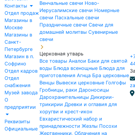
Венчальные свечи
Ново-
Контакты
Иерусалимские свечи
Номерные
Отдел продаж
свечи
Пасхальные свечи
Магазины в
Праздничные свечи
Свечи для
Москве
домашней молитвы
Сувенирные
Магазины в
свечи
Санкт-
Петербурге
Церковная утварь
Магазин в п.
+7
Все товары
Аналои
Баки для святой
Софрино
4
воды
Блюда всенощные
Блюда для
Отдел кадров
З
приготовления Агнца
Бра церковные
Отдел
Венцы
Вывески церковные
Голгофы
снабжения
za
Гробницы, раки
Дароносицы
Музей завода
Дарохранительницы
Дикирии-
О
трикирии
Древки и оглавия для
предприятии
хоругви и крест-икон
Евхаристический набор и
Реквизиты
принадлежности
Жезлы Посохи
Официальные
Жертвенники, Облачения на