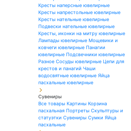
Кресты наперсные ювелирные
Кресты напрестольные ювелирные
Кресты нательные ювелирные
Подвески нательные ювелирные
Кресты, иконки на митру ювелирные
Лампады ювелирные
Мощевики и
ковчеги ювелирные
Панагии
ювелирные
Подсвечники ювелирные
Разное
Сосуды ювелирные
Цепи для
крестов и панагий
Чаши
водосвятные ювелирные
Яйца
пасхальные ювелирные
Сувениры
Все товары
Картины
Корзина
пасхальная
Портреты
Скульптуры и
статуэтки
Сувениры
Сумки
Яйца
пасхальные