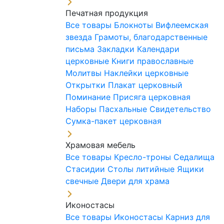
Печатная продукция
Все товары
Блокноты
Вифлеемская
звезда
Грамоты, благодарственные
письма
Закладки
Календари
церковные
Книги православные
Молитвы
Наклейки церковные
Открытки
Плакат церковный
Поминание
Присяга церковная
Наборы Пасхальные
Свидетельство
Сумка-пакет церковная
Храмовая мебель
Все товары
Кресло-троны
Седалища
Стасидии
Столы литийные
Ящики
свечные
Двери для храма
Иконостасы
Все товары
Иконостасы
Карниз для