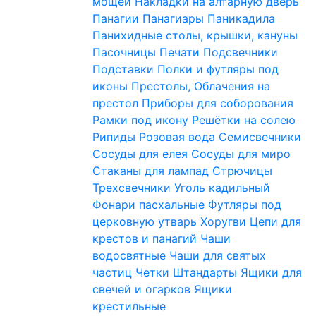
мощей
Накладки на алтарную дверь
Панагии
Панагиары
Паникадила
Панихидные столы, крышки, кануны
Пасочницы
Печати
Подсвечники
Подставки
Полки и футляры под
иконы
Престолы, Облачения на
престол
Приборы для соборования
Рамки под икону
Решётки на солею
Рипиды
Розовая вода
Семисвечники
Сосуды для елея
Сосуды для миро
Стаканы для лампад
Стрючицы
Трехсвечники
Уголь кадильный
Фонари пасхальные
Футляры под
церковную утварь
Хоругви
Цепи для
крестов и панагий
Чаши
водосвятные
Чаши для святых
частиц
Четки
Штандарты
Ящики для
свечей и огарков
Ящики
крестильные