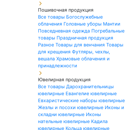
Пошивочная продукция
Все товары
Богослужебные
облачения
Головные уборы
Мантии
Повседневная одежда
Погребальные
товары
Праздничная продукция
Разное
Товары для венчания
Товары
для крещения
Футляры, чехлы,
вешала
Храмовые облачения и
принадлежности
Ювелирная продукция
Все товары
Дарохранительницы
ювелирные
Евангелие ювелирные
Евхаристические наборы ювелирные
Жезлы и посохи ювелирные
Иконы и
складни ювелирные
Иконы
нательные ювелирные
Кадила
ювелирные
Кольца ювелирные