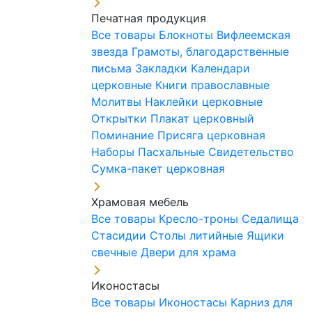
Печатная продукция
Все товары
Блокноты
Вифлеемская
звезда
Грамоты, благодарственные
письма
Закладки
Календари
церковные
Книги православные
Молитвы
Наклейки церковные
Открытки
Плакат церковный
Поминание
Присяга церковная
Наборы Пасхальные
Свидетельство
Сумка-пакет церковная
Храмовая мебель
Все товары
Кресло-троны
Седалища
Стасидии
Столы литийные
Ящики
свечные
Двери для храма
Иконостасы
Все товары
Иконостасы
Карниз для