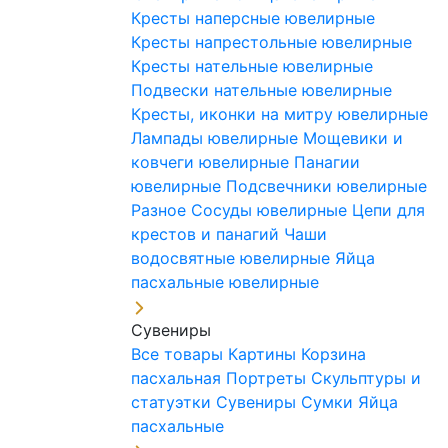
Кресты наперсные ювелирные
Кресты напрестольные ювелирные
Кресты нательные ювелирные
Подвески нательные ювелирные
Кресты, иконки на митру ювелирные
Лампады ювелирные
Мощевики и
ковчеги ювелирные
Панагии
ювелирные
Подсвечники ювелирные
Разное
Сосуды ювелирные
Цепи для
крестов и панагий
Чаши
водосвятные ювелирные
Яйца
пасхальные ювелирные
Сувениры
Все товары
Картины
Корзина
пасхальная
Портреты
Скульптуры и
статуэтки
Сувениры
Сумки
Яйца
пасхальные