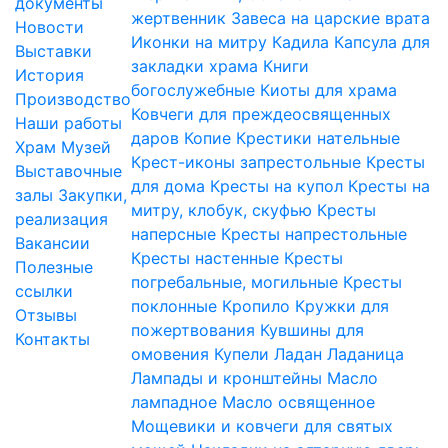
документы
жертвенник
Завеса на царские врата
Новости
Иконки на митру
Кадила
Капсула для
Выставки
закладки храма
Книги
История
богослужебные
Киоты для храма
Производство
Ковчеги для преждеосвященных
Наши работы
даров
Копие
Крестики нательные
Храм
Музей
Крест-иконы запрестольные
Кресты
Выставочные
для дома
Кресты на купол
Кресты на
залы
Закупки,
митру, клобук, скуфью
Кресты
реализация
наперсные
Кресты напрестольные
Вакансии
Кресты настенные
Кресты
Полезные
погребальные, могильные
Кресты
ссылки
поклонные
Кропило
Кружки для
Отзывы
пожертвования
Кувшины для
Контакты
омовения
Купели
Ладан
Ладаница
Лампады и кронштейны
Масло
лампадное
Масло освященное
Мощевики и ковчеги для святых