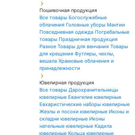
Пошивочная продукция
Все товары
Богослужебные
облачения
Головные уборы
Мантии
Повседневная одежда
Погребальные
товары
Праздничная продукция
Разное
Товары для венчания
Товары
для крещения
Футляры, чехлы,
вешала
Храмовые облачения и
принадлежности
Ювелирная продукция
Все товары
Дарохранительницы
ювелирные
Евангелие ювелирные
Евхаристические наборы ювелирные
Жезлы и посохи ювелирные
Иконы и
складни ювелирные
Иконы
нательные ювелирные
Кадила
ювелирные
Кольца ювелирные