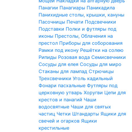
мощей
Накладки на алтарную дверь
Панагии
Панагиары
Паникадила
Панихидные столы, крышки, кануны
Пасочницы
Печати
Подсвечники
Подставки
Полки и футляры под
иконы
Престолы, Облачения на
престол
Приборы для соборования
Рамки под икону
Решётки на солею
Рипиды
Розовая вода
Семисвечники
Сосуды для елея
Сосуды для миро
Стаканы для лампад
Стрючицы
Трехсвечники
Уголь кадильный
Фонари пасхальные
Футляры под
церковную утварь
Хоругви
Цепи для
крестов и панагий
Чаши
водосвятные
Чаши для святых
частиц
Четки
Штандарты
Ящики для
свечей и огарков
Ящики
крестильные