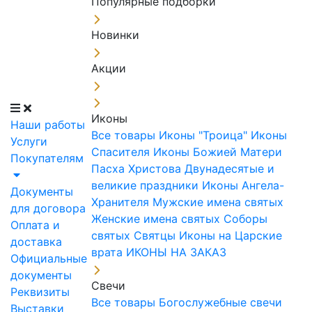
Популярные подборки
Новинки
Акции
Иконы
Наши работы
Все товары
Иконы "Троица"
Иконы
Услуги
Спасителя
Иконы Божией Матери
Покупателям
Пасха Христова
Двунадесятые и
великие праздники
Иконы Ангела-
Документы
Хранителя
Мужские имена святых
для договора
Женские имена святых
Соборы
Оплата и
святых
Святцы
Иконы на Царские
доставка
врата
ИКОНЫ НА ЗАКАЗ
Официальные
документы
Свечи
Реквизиты
Все товары
Богослужебные свечи
Выставки