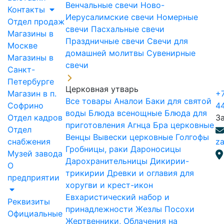
Венчальные свечи
Ново-
Контакты
Иерусалимские свечи
Номерные
Отдел продаж
свечи
Пасхальные свечи
Магазины в
Праздничные свечи
Свечи для
Москве
домашней молитвы
Сувенирные
Магазины в
свечи
Санкт-
Петербурге
Церковная утварь
Магазин в п.
+7
Все товары
Аналои
Баки для святой
Софрино
4
воды
Блюда всенощные
Блюда для
Отдел кадров
З
приготовления Агнца
Бра церковные
Отдел
Венцы
Вывески церковные
Голгофы
снабжения
za
Гробницы, раки
Дароносицы
Музей завода
Дарохранительницы
Дикирии-
О
трикирии
Древки и оглавия для
предприятии
хоругви и крест-икон
Евхаристический набор и
Реквизиты
принадлежности
Жезлы Посохи
Официальные
Жертвенники, Облачения на