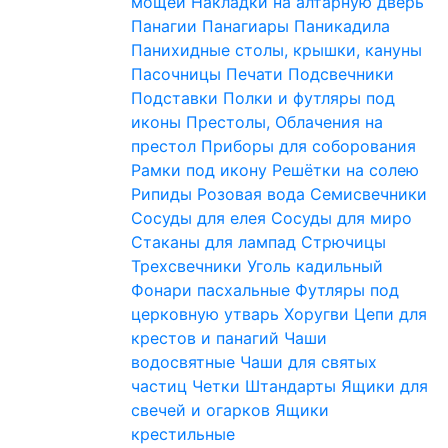
мощей
Накладки на алтарную дверь
Панагии
Панагиары
Паникадила
Панихидные столы, крышки, кануны
Пасочницы
Печати
Подсвечники
Подставки
Полки и футляры под
иконы
Престолы, Облачения на
престол
Приборы для соборования
Рамки под икону
Решётки на солею
Рипиды
Розовая вода
Семисвечники
Сосуды для елея
Сосуды для миро
Стаканы для лампад
Стрючицы
Трехсвечники
Уголь кадильный
Фонари пасхальные
Футляры под
церковную утварь
Хоругви
Цепи для
крестов и панагий
Чаши
водосвятные
Чаши для святых
частиц
Четки
Штандарты
Ящики для
свечей и огарков
Ящики
крестильные