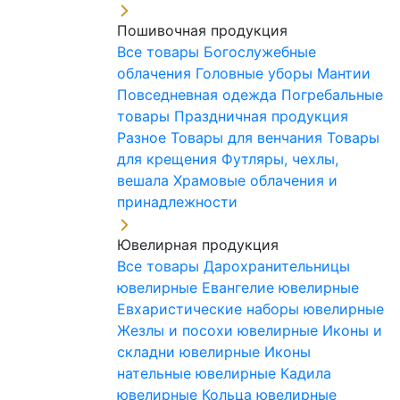
Пошивочная продукция
Все товары
Богослужебные
облачения
Головные уборы
Мантии
Повседневная одежда
Погребальные
товары
Праздничная продукция
Разное
Товары для венчания
Товары
для крещения
Футляры, чехлы,
вешала
Храмовые облачения и
принадлежности
Ювелирная продукция
Все товары
Дарохранительницы
ювелирные
Евангелие ювелирные
Евхаристические наборы ювелирные
Жезлы и посохи ювелирные
Иконы и
складни ювелирные
Иконы
нательные ювелирные
Кадила
ювелирные
Кольца ювелирные