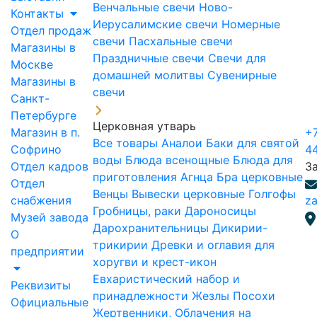
Венчальные свечи
Ново-
Контакты
Иерусалимские свечи
Номерные
Отдел продаж
свечи
Пасхальные свечи
Магазины в
Праздничные свечи
Свечи для
Москве
домашней молитвы
Сувенирные
Магазины в
свечи
Санкт-
Петербурге
Церковная утварь
Магазин в п.
+7
Все товары
Аналои
Баки для святой
Софрино
4
воды
Блюда всенощные
Блюда для
Отдел кадров
З
приготовления Агнца
Бра церковные
Отдел
Венцы
Вывески церковные
Голгофы
снабжения
za
Гробницы, раки
Дароносицы
Музей завода
Дарохранительницы
Дикирии-
О
трикирии
Древки и оглавия для
предприятии
хоругви и крест-икон
Евхаристический набор и
Реквизиты
принадлежности
Жезлы Посохи
Официальные
Жертвенники, Облачения на