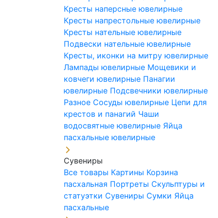
Кресты наперсные ювелирные
Кресты напрестольные ювелирные
Кресты нательные ювелирные
Подвески нательные ювелирные
Кресты, иконки на митру ювелирные
Лампады ювелирные
Мощевики и
ковчеги ювелирные
Панагии
ювелирные
Подсвечники ювелирные
Разное
Сосуды ювелирные
Цепи для
крестов и панагий
Чаши
водосвятные ювелирные
Яйца
пасхальные ювелирные
Сувениры
Все товары
Картины
Корзина
пасхальная
Портреты
Скульптуры и
статуэтки
Сувениры
Сумки
Яйца
пасхальные