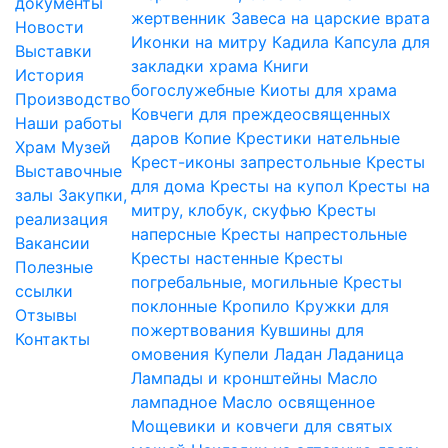
документы
жертвенник
Завеса на царские врата
Новости
Иконки на митру
Кадила
Капсула для
Выставки
закладки храма
Книги
История
богослужебные
Киоты для храма
Производство
Ковчеги для преждеосвященных
Наши работы
даров
Копие
Крестики нательные
Храм
Музей
Крест-иконы запрестольные
Кресты
Выставочные
для дома
Кресты на купол
Кресты на
залы
Закупки,
митру, клобук, скуфью
Кресты
реализация
наперсные
Кресты напрестольные
Вакансии
Кресты настенные
Кресты
Полезные
погребальные, могильные
Кресты
ссылки
поклонные
Кропило
Кружки для
Отзывы
пожертвования
Кувшины для
Контакты
омовения
Купели
Ладан
Ладаница
Лампады и кронштейны
Масло
лампадное
Масло освященное
Мощевики и ковчеги для святых