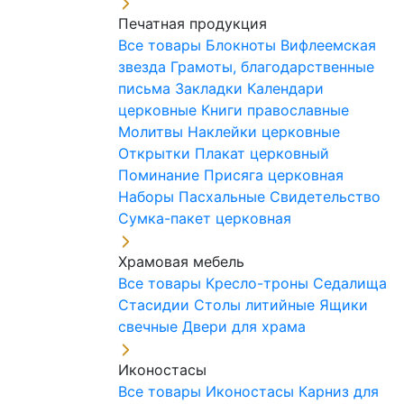
Печатная продукция
Все товары
Блокноты
Вифлеемская
звезда
Грамоты, благодарственные
письма
Закладки
Календари
церковные
Книги православные
Молитвы
Наклейки церковные
Открытки
Плакат церковный
Поминание
Присяга церковная
Наборы Пасхальные
Свидетельство
Сумка-пакет церковная
Храмовая мебель
Все товары
Кресло-троны
Седалища
Стасидии
Столы литийные
Ящики
свечные
Двери для храма
Иконостасы
Все товары
Иконостасы
Карниз для