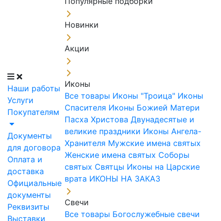
Популярные подборки
Новинки
Акции
Иконы
Наши работы
Все товары
Иконы "Троица"
Иконы
Услуги
Спасителя
Иконы Божией Матери
Покупателям
Пасха Христова
Двунадесятые и
великие праздники
Иконы Ангела-
Документы
Хранителя
Мужские имена святых
для договора
Женские имена святых
Соборы
Оплата и
святых
Святцы
Иконы на Царские
доставка
врата
ИКОНЫ НА ЗАКАЗ
Официальные
документы
Свечи
Реквизиты
Все товары
Богослужебные свечи
Выставки