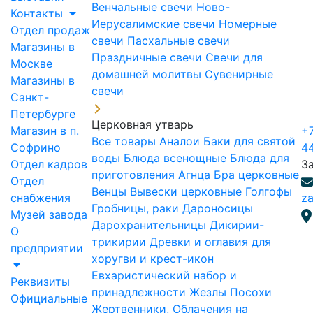
Венчальные свечи
Ново-
Контакты
Иерусалимские свечи
Номерные
Отдел продаж
свечи
Пасхальные свечи
Магазины в
Праздничные свечи
Свечи для
Москве
домашней молитвы
Сувенирные
Магазины в
свечи
Санкт-
Петербурге
Церковная утварь
Магазин в п.
+7
Все товары
Аналои
Баки для святой
Софрино
4
воды
Блюда всенощные
Блюда для
Отдел кадров
З
приготовления Агнца
Бра церковные
Отдел
Венцы
Вывески церковные
Голгофы
снабжения
za
Гробницы, раки
Дароносицы
Музей завода
Дарохранительницы
Дикирии-
О
трикирии
Древки и оглавия для
предприятии
хоругви и крест-икон
Евхаристический набор и
Реквизиты
принадлежности
Жезлы Посохи
Официальные
Жертвенники, Облачения на