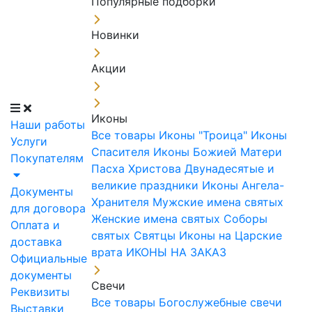
Популярные подборки
Новинки
Акции
Иконы
Наши работы
Все товары
Иконы "Троица"
Иконы
Услуги
Спасителя
Иконы Божией Матери
Покупателям
Пасха Христова
Двунадесятые и
великие праздники
Иконы Ангела-
Документы
Хранителя
Мужские имена святых
для договора
Женские имена святых
Соборы
Оплата и
святых
Святцы
Иконы на Царские
доставка
врата
ИКОНЫ НА ЗАКАЗ
Официальные
документы
Свечи
Реквизиты
Все товары
Богослужебные свечи
Выставки