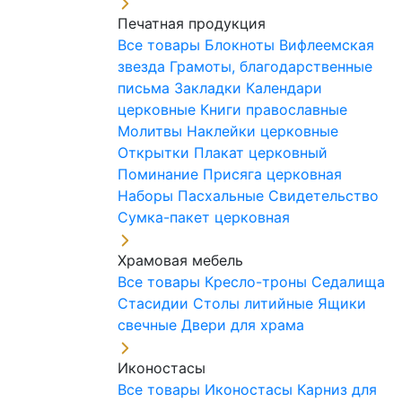
Печатная продукция
Все товары
Блокноты
Вифлеемская
звезда
Грамоты, благодарственные
письма
Закладки
Календари
церковные
Книги православные
Молитвы
Наклейки церковные
Открытки
Плакат церковный
Поминание
Присяга церковная
Наборы Пасхальные
Свидетельство
Сумка-пакет церковная
Храмовая мебель
Все товары
Кресло-троны
Седалища
Стасидии
Столы литийные
Ящики
свечные
Двери для храма
Иконостасы
Все товары
Иконостасы
Карниз для