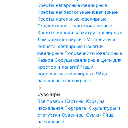
Кресты наперсные ювелирные
Кресты напрестольные ювелирные
Кресты нательные ювелирные
Подвески нательные ювелирные
Кресты, иконки на митру ювелирные
Лампады ювелирные
Мощевики и
ковчеги ювелирные
Панагии
ювелирные
Подсвечники ювелирные
Разное
Сосуды ювелирные
Цепи для
крестов и панагий
Чаши
водосвятные ювелирные
Яйца
пасхальные ювелирные
Сувениры
Все товары
Картины
Корзина
пасхальная
Портреты
Скульптуры и
статуэтки
Сувениры
Сумки
Яйца
пасхальные