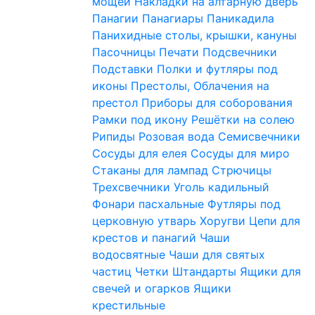
мощей
Накладки на алтарную дверь
Панагии
Панагиары
Паникадила
Панихидные столы, крышки, кануны
Пасочницы
Печати
Подсвечники
Подставки
Полки и футляры под
иконы
Престолы, Облачения на
престол
Приборы для соборования
Рамки под икону
Решётки на солею
Рипиды
Розовая вода
Семисвечники
Сосуды для елея
Сосуды для миро
Стаканы для лампад
Стрючицы
Трехсвечники
Уголь кадильный
Фонари пасхальные
Футляры под
церковную утварь
Хоругви
Цепи для
крестов и панагий
Чаши
водосвятные
Чаши для святых
частиц
Четки
Штандарты
Ящики для
свечей и огарков
Ящики
крестильные