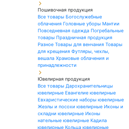
Пошивочная продукция
Все товары
Богослужебные
облачения
Головные уборы
Мантии
Повседневная одежда
Погребальные
товары
Праздничная продукция
Разное
Товары для венчания
Товары
для крещения
Футляры, чехлы,
вешала
Храмовые облачения и
принадлежности
Ювелирная продукция
Все товары
Дарохранительницы
ювелирные
Евангелие ювелирные
Евхаристические наборы ювелирные
Жезлы и посохи ювелирные
Иконы и
складни ювелирные
Иконы
нательные ювелирные
Кадила
ювелирные
Кольца ювелирные