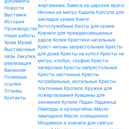
документы
жертвенник
Завеса на царские врата
Новости
Иконки на митру
Кадила
Капсула для
Выставки
закладки храма
Книги
История
богослужебные
Киоты для храма
Производство
Ковчеги для преждеосвященных
Наши работы
даров
Копие
Крестики нательные
Храм
Музей
Крест-иконы запрестольные
Кресты
Выставочные
для дома
Кресты на купол
Кресты на
залы
Закупки,
митру, клобук, скуфью
Кресты
реализация
наперсные
Кресты напрестольные
Вакансии
Кресты настенные
Кресты
Полезные
погребальные, могильные
Кресты
ссылки
поклонные
Кропило
Кружки для
Отзывы
пожертвования
Кувшины для
Контакты
омовения
Купели
Ладан
Ладаница
Лампады и кронштейны
Масло
лампадное
Масло освященное
Мощевики и ковчеги для святых