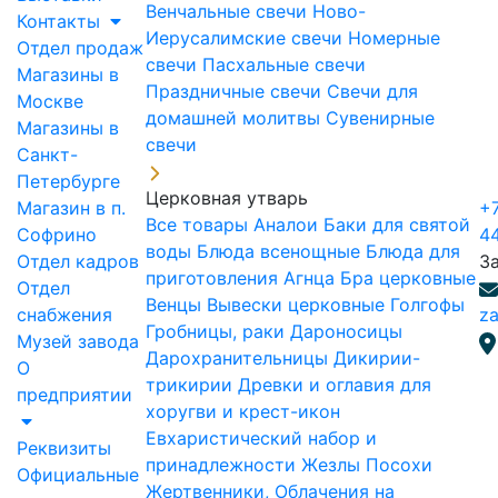
Венчальные свечи
Ново-
Контакты
Иерусалимские свечи
Номерные
Отдел продаж
свечи
Пасхальные свечи
Магазины в
Праздничные свечи
Свечи для
Москве
домашней молитвы
Сувенирные
Магазины в
свечи
Санкт-
Петербурге
Церковная утварь
Магазин в п.
+7
Все товары
Аналои
Баки для святой
Софрино
4
воды
Блюда всенощные
Блюда для
Отдел кадров
З
приготовления Агнца
Бра церковные
Отдел
Венцы
Вывески церковные
Голгофы
снабжения
za
Гробницы, раки
Дароносицы
Музей завода
Дарохранительницы
Дикирии-
О
трикирии
Древки и оглавия для
предприятии
хоругви и крест-икон
Евхаристический набор и
Реквизиты
принадлежности
Жезлы Посохи
Официальные
Жертвенники, Облачения на