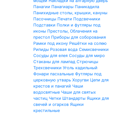
мощей
Накладки на алтарную дверь
Панагии
Панагиары
Паникадила
Панихидные столы, крышки, кануны
Пасочницы
Печати
Подсвечники
Подставки
Полки и футляры под
иконы
Престолы, Облачения на
престол
Приборы для соборования
Рамки под икону
Решётки на солею
Рипиды
Розовая вода
Семисвечники
Сосуды для елея
Сосуды для миро
Стаканы для лампад
Стрючицы
Трехсвечники
Уголь кадильный
Фонари пасхальные
Футляры под
церковную утварь
Хоругви
Цепи для
крестов и панагий
Чаши
водосвятные
Чаши для святых
частиц
Четки
Штандарты
Ящики для
свечей и огарков
Ящики
крестильные