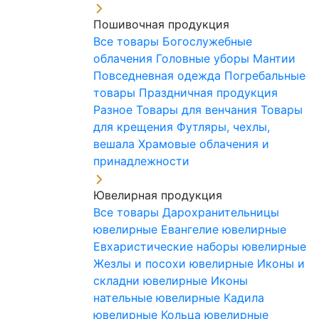
Пошивочная продукция
Все товары
Богослужебные
облачения
Головные уборы
Мантии
Повседневная одежда
Погребальные
товары
Праздничная продукция
Разное
Товары для венчания
Товары
для крещения
Футляры, чехлы,
вешала
Храмовые облачения и
принадлежности
Ювелирная продукция
Все товары
Дарохранительницы
ювелирные
Евангелие ювелирные
Евхаристические наборы ювелирные
Жезлы и посохи ювелирные
Иконы и
складни ювелирные
Иконы
нательные ювелирные
Кадила
ювелирные
Кольца ювелирные