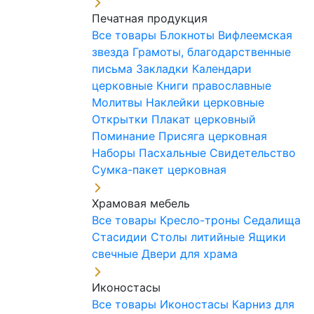
Печатная продукция
Все товары
Блокноты
Вифлеемская
звезда
Грамоты, благодарственные
письма
Закладки
Календари
церковные
Книги православные
Молитвы
Наклейки церковные
Открытки
Плакат церковный
Поминание
Присяга церковная
Наборы Пасхальные
Свидетельство
Сумка-пакет церковная
Храмовая мебель
Все товары
Кресло-троны
Седалища
Стасидии
Столы литийные
Ящики
свечные
Двери для храма
Иконостасы
Все товары
Иконостасы
Карниз для