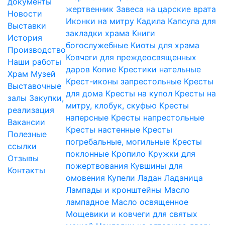
документы
жертвенник
Завеса на царские врата
Новости
Иконки на митру
Кадила
Капсула для
Выставки
закладки храма
Книги
История
богослужебные
Киоты для храма
Производство
Ковчеги для преждеосвященных
Наши работы
даров
Копие
Крестики нательные
Храм
Музей
Крест-иконы запрестольные
Кресты
Выставочные
для дома
Кресты на купол
Кресты на
залы
Закупки,
митру, клобук, скуфью
Кресты
реализация
наперсные
Кресты напрестольные
Вакансии
Кресты настенные
Кресты
Полезные
погребальные, могильные
Кресты
ссылки
поклонные
Кропило
Кружки для
Отзывы
пожертвования
Кувшины для
Контакты
омовения
Купели
Ладан
Ладаница
Лампады и кронштейны
Масло
лампадное
Масло освященное
Мощевики и ковчеги для святых