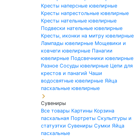
Кресты наперсные ювелирные
Кресты напрестольные ювелирные
Кресты нательные ювелирные
Подвески нательные ювелирные
Кресты, иконки на митру ювелирные
Лампады ювелирные
Мощевики и
ковчеги ювелирные
Панагии
ювелирные
Подсвечники ювелирные
Разное
Сосуды ювелирные
Цепи для
крестов и панагий
Чаши
водосвятные ювелирные
Яйца
пасхальные ювелирные
Сувениры
Все товары
Картины
Корзина
пасхальная
Портреты
Скульптуры и
статуэтки
Сувениры
Сумки
Яйца
пасхальные