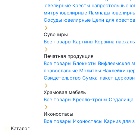
ювелирные
Кресты напрестольные 
митру ювелирные
Лампады ювелирн
Сосуды ювелирные
Цепи для кресто
Сувениры
Все товары
Картины
Корзина пасхал
Печатная продукция
Все товары
Блокноты
Вифлеемская з
православные
Молитвы
Наклейки це
Свидетельство
Сумка-пакет церковн
Храмовая мебель
Все товары
Кресло-троны
Седалищ
Иконостасы
Все товары
Иконостасы
Карниз для 
Каталог