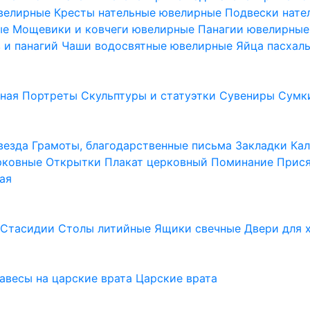
ювелирные
Кресты нательные ювелирные
Подвески нат
ые
Мощевики и ковчеги ювелирные
Панагии ювелирны
в и панагий
Чаши водосвятные ювелирные
Яйца пасхал
ьная
Портреты
Скульптуры и статуэтки
Сувениры
Сумк
везда
Грамоты, благодарственные письма
Закладки
Ка
рковные
Открытки
Плакат церковный
Поминание
Прися
ая
а
Стасидии
Столы литийные
Ящики свечные
Двери для 
завесы на царские врата
Царские врата