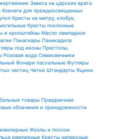
 жертвенник
Завеса на царские врата
а
Ковчеги для преждеосвященных
купол
Кресты на митру, клобук,
 могильные
Кресты поклонные
ы и кронштейны
Масло лампадное
нагии
Панагиары
Паникадила
тляры под иконы
Престолы,
ды
Розовая вода
Семисвечники
ильный
Фонари пасхальные
Футляры
ятых частиц
Четки
Штандарты
Ящики
бальные товары
Праздничная
овые облачения и принадлежности
ы ювелирные
Жезлы и посохи
льца ювелирные
Кресты наперсные