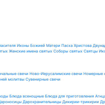
пасителя
Иконы Божией Матери
Пасха Христова
Двуна
ятых
Женские имена святых
Соборы святых
Святцы
Ик
нчальные свечи
Ново-Иерусалимские свечи
Номерные 
шней молитвы
Сувенирные свечи
 воды
Блюда всенощные
Блюда для приготовления Агн
Дароносицы
Дарохранительницы
Дикирии-трикирии
Др