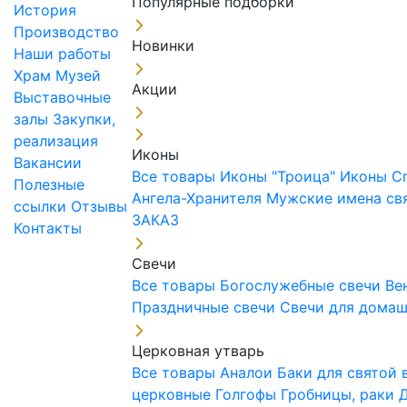
Популярные подборки
История
Производство
Новинки
Наши работы
Храм
Музей
Акции
Выставочные
залы
Закупки,
реализация
Иконы
Вакансии
Все товары
Иконы "Троица"
Иконы С
Полезные
Ангела-Хранителя
Мужские имена св
ссылки
Отзывы
ЗАКАЗ
Контакты
Свечи
Все товары
Богослужебные свечи
Ве
Праздничные свечи
Свечи для дома
Церковная утварь
Все товары
Аналои
Баки для святой
церковные
Голгофы
Гробницы, раки