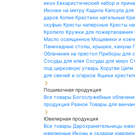
икон
Евхаристический набор и при
Иконки на митру
Кадила
Капсула для
даров
Копие
Крестики нательные
Кре
скуфью
Кресты наперсные
Кресты н
Кропило
Кружки для пожертвования
Масло освященное
Мощевики и ковч
Панихидные столы, крышки, кануны
Облачения на престол
Приборы для 
Сосуды для елея
Сосуды для миро
С
под церковную утварь
Хоругви
Цепи 
для свечей и огарков
Ящики крестил
Пошивочная продукция
Все товары
Богослужебные облачен
продукция
Разное
Товары для венча
Ювелирная продукция
Все товары
Дарохранительницы юве
ювелирные
Иконы и складни ювели