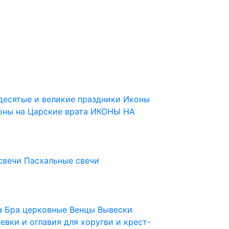
десятые и великие праздники
Иконы
оны на Царские врата
ИКОНЫ НА
свечи
Пасхальные свечи
ца
Бра церковные
Венцы
Вывески
евки и оглавия для хоругви и крест-