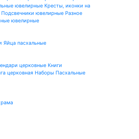
ельные ювелирные
Кресты, иконки на
е
Подсвечники ювелирные
Разное
ьные ювелирные
и
Яйца пасхальные
лендари церковные
Книги
га церковная
Наборы Пасхальные
храма