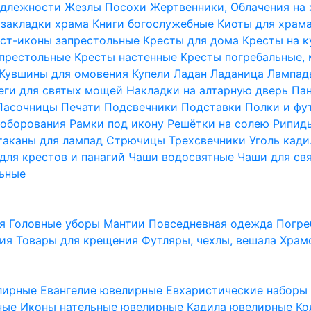
надлежности
Жезлы Посохи
Жертвенники, Облачения на
 закладки храма
Книги богослужебные
Киоты для храм
ст-иконы запрестольные
Кресты для дома
Кресты на 
апрестольные
Кресты настенные
Кресты погребальные,
Кувшины для омовения
Купели
Ладан
Ладаница
Лампад
еги для святых мощей
Накладки на алтарную дверь
Па
Пасочницы
Печати
Подсвечники
Подставки
Полки и фу
соборования
Рамки под икону
Решётки на солею
Рипи
таканы для лампад
Стрючицы
Трехсвечники
Уголь кад
для крестов и панагий
Чаши водосвятные
Чаши для св
ьные
ия
Головные уборы
Мантии
Повседневная одежда
Погре
ния
Товары для крещения
Футляры, чехлы, вешала
Храм
лирные
Евангелие ювелирные
Евхаристические набор
рные
Иконы нательные ювелирные
Кадила ювелирные
Ко