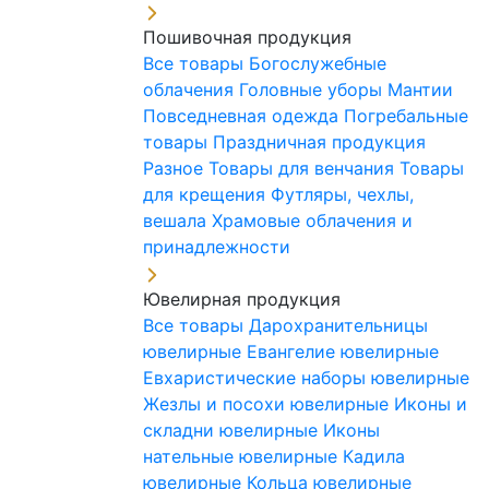
Пошивочная продукция
Все товары
Богослужебные
облачения
Головные уборы
Мантии
Повседневная одежда
Погребальные
товары
Праздничная продукция
Разное
Товары для венчания
Товары
для крещения
Футляры, чехлы,
вешала
Храмовые облачения и
принадлежности
Ювелирная продукция
Все товары
Дарохранительницы
ювелирные
Евангелие ювелирные
Евхаристические наборы ювелирные
Жезлы и посохи ювелирные
Иконы и
складни ювелирные
Иконы
нательные ювелирные
Кадила
ювелирные
Кольца ювелирные