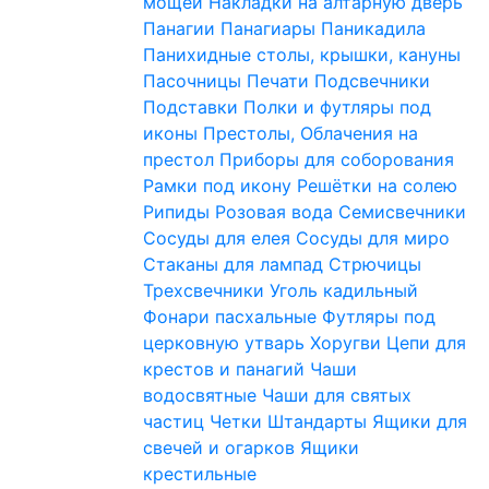
мощей
Накладки на алтарную дверь
Панагии
Панагиары
Паникадила
Панихидные столы, крышки, кануны
Пасочницы
Печати
Подсвечники
Подставки
Полки и футляры под
иконы
Престолы, Облачения на
престол
Приборы для соборования
Рамки под икону
Решётки на солею
Рипиды
Розовая вода
Семисвечники
Сосуды для елея
Сосуды для миро
Стаканы для лампад
Стрючицы
Трехсвечники
Уголь кадильный
Фонари пасхальные
Футляры под
церковную утварь
Хоругви
Цепи для
крестов и панагий
Чаши
водосвятные
Чаши для святых
частиц
Четки
Штандарты
Ящики для
свечей и огарков
Ящики
крестильные