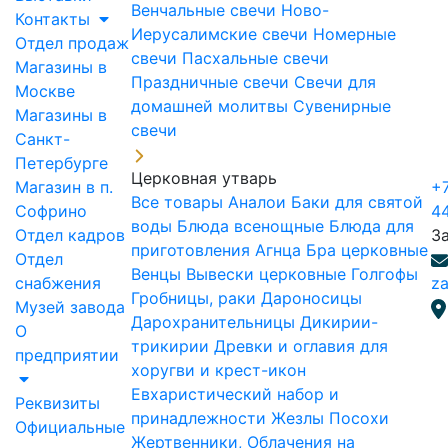
Венчальные свечи
Ново-
Контакты
Иерусалимские свечи
Номерные
Отдел продаж
свечи
Пасхальные свечи
Магазины в
Праздничные свечи
Свечи для
Москве
домашней молитвы
Сувенирные
Магазины в
свечи
Санкт-
Петербурге
Церковная утварь
Магазин в п.
+7
Все товары
Аналои
Баки для святой
Софрино
4
воды
Блюда всенощные
Блюда для
Отдел кадров
З
приготовления Агнца
Бра церковные
Отдел
Венцы
Вывески церковные
Голгофы
снабжения
za
Гробницы, раки
Дароносицы
Музей завода
Дарохранительницы
Дикирии-
О
трикирии
Древки и оглавия для
предприятии
хоругви и крест-икон
Евхаристический набор и
Реквизиты
принадлежности
Жезлы Посохи
Официальные
Жертвенники, Облачения на