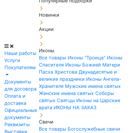
Популярные подборки
Новинки
Акции
Иконы
Наши работы
Все товары
Иконы "Троица"
Иконы
Услуги
Спасителя
Иконы Божией Матери
Покупателям
Пасха Христова
Двунадесятые и
великие праздники
Иконы Ангела-
Документы
Хранителя
Мужские имена святых
для договора
Женские имена святых
Соборы
Оплата и
святых
Святцы
Иконы на Царские
доставка
врата
ИКОНЫ НА ЗАКАЗ
Официальные
документы
Свечи
Реквизиты
Все товары
Богослужебные свечи
Выставки