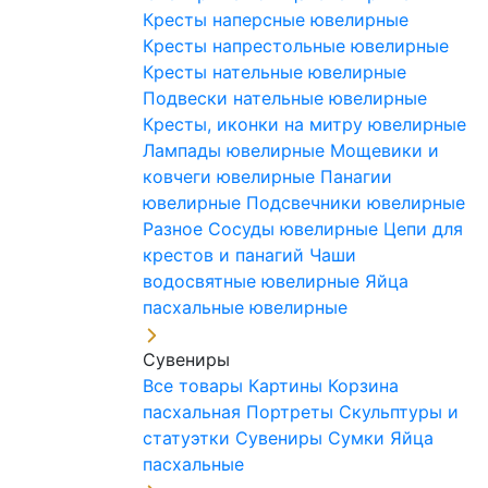
Кресты наперсные ювелирные
Кресты напрестольные ювелирные
Кресты нательные ювелирные
Подвески нательные ювелирные
Кресты, иконки на митру ювелирные
Лампады ювелирные
Мощевики и
ковчеги ювелирные
Панагии
ювелирные
Подсвечники ювелирные
Разное
Сосуды ювелирные
Цепи для
крестов и панагий
Чаши
водосвятные ювелирные
Яйца
пасхальные ювелирные
Сувениры
Все товары
Картины
Корзина
пасхальная
Портреты
Скульптуры и
статуэтки
Сувениры
Сумки
Яйца
пасхальные