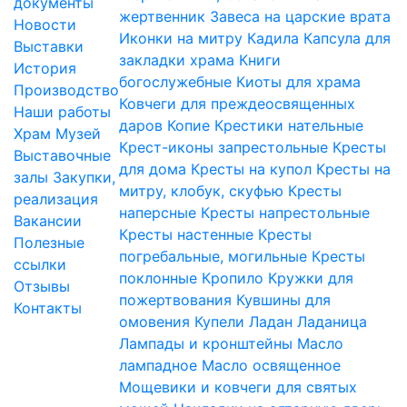
документы
жертвенник
Завеса на царские врата
Новости
Иконки на митру
Кадила
Капсула для
Выставки
закладки храма
Книги
История
богослужебные
Киоты для храма
Производство
Ковчеги для преждеосвященных
Наши работы
даров
Копие
Крестики нательные
Храм
Музей
Крест-иконы запрестольные
Кресты
Выставочные
для дома
Кресты на купол
Кресты на
залы
Закупки,
митру, клобук, скуфью
Кресты
реализация
наперсные
Кресты напрестольные
Вакансии
Кресты настенные
Кресты
Полезные
погребальные, могильные
Кресты
ссылки
поклонные
Кропило
Кружки для
Отзывы
пожертвования
Кувшины для
Контакты
омовения
Купели
Ладан
Ладаница
Лампады и кронштейны
Масло
лампадное
Масло освященное
Мощевики и ковчеги для святых