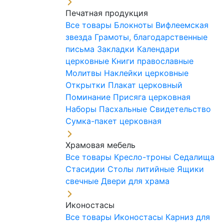
Печатная продукция
Все товары
Блокноты
Вифлеемская
звезда
Грамоты, благодарственные
письма
Закладки
Календари
церковные
Книги православные
Молитвы
Наклейки церковные
Открытки
Плакат церковный
Поминание
Присяга церковная
Наборы Пасхальные
Свидетельство
Сумка-пакет церковная
Храмовая мебель
Все товары
Кресло-троны
Седалища
Стасидии
Столы литийные
Ящики
свечные
Двери для храма
Иконостасы
Все товары
Иконостасы
Карниз для