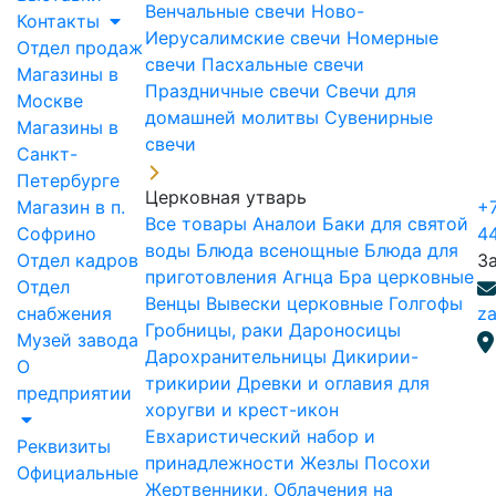
Венчальные свечи
Ново-
Контакты
Иерусалимские свечи
Номерные
Отдел продаж
свечи
Пасхальные свечи
Магазины в
Праздничные свечи
Свечи для
Москве
домашней молитвы
Сувенирные
Магазины в
свечи
Санкт-
Петербурге
Церковная утварь
Магазин в п.
+7
Все товары
Аналои
Баки для святой
Софрино
4
воды
Блюда всенощные
Блюда для
Отдел кадров
З
приготовления Агнца
Бра церковные
Отдел
Венцы
Вывески церковные
Голгофы
снабжения
za
Гробницы, раки
Дароносицы
Музей завода
Дарохранительницы
Дикирии-
О
трикирии
Древки и оглавия для
предприятии
хоругви и крест-икон
Евхаристический набор и
Реквизиты
принадлежности
Жезлы Посохи
Официальные
Жертвенники, Облачения на