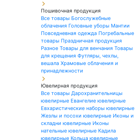
Пошивочная продукция
Все товары
Богослужебные
облачения
Головные уборы
Мантии
Повседневная одежда
Погребальные
товары
Праздничная продукция
Разное
Товары для венчания
Товары
для крещения
Футляры, чехлы,
вешала
Храмовые облачения и
принадлежности
Ювелирная продукция
Все товары
Дарохранительницы
ювелирные
Евангелие ювелирные
Евхаристические наборы ювелирные
Жезлы и посохи ювелирные
Иконы и
складни ювелирные
Иконы
нательные ювелирные
Кадила
ювелирные
Кольца ювелирные