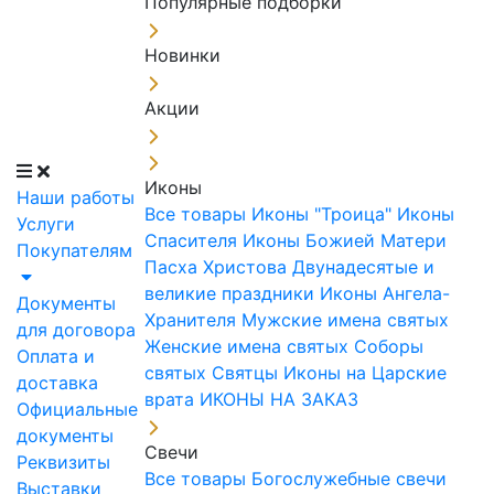
Популярные подборки
Новинки
Акции
Иконы
Наши работы
Все товары
Иконы "Троица"
Иконы
Услуги
Спасителя
Иконы Божией Матери
Покупателям
Пасха Христова
Двунадесятые и
великие праздники
Иконы Ангела-
Документы
Хранителя
Мужские имена святых
для договора
Женские имена святых
Соборы
Оплата и
святых
Святцы
Иконы на Царские
доставка
врата
ИКОНЫ НА ЗАКАЗ
Официальные
документы
Свечи
Реквизиты
Все товары
Богослужебные свечи
Выставки