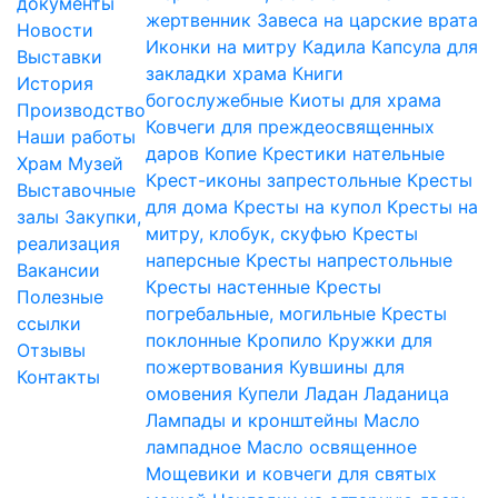
документы
жертвенник
Завеса на царские врата
Новости
Иконки на митру
Кадила
Капсула для
Выставки
закладки храма
Книги
История
богослужебные
Киоты для храма
Производство
Ковчеги для преждеосвященных
Наши работы
даров
Копие
Крестики нательные
Храм
Музей
Крест-иконы запрестольные
Кресты
Выставочные
для дома
Кресты на купол
Кресты на
залы
Закупки,
митру, клобук, скуфью
Кресты
реализация
наперсные
Кресты напрестольные
Вакансии
Кресты настенные
Кресты
Полезные
погребальные, могильные
Кресты
ссылки
поклонные
Кропило
Кружки для
Отзывы
пожертвования
Кувшины для
Контакты
омовения
Купели
Ладан
Ладаница
Лампады и кронштейны
Масло
лампадное
Масло освященное
Мощевики и ковчеги для святых