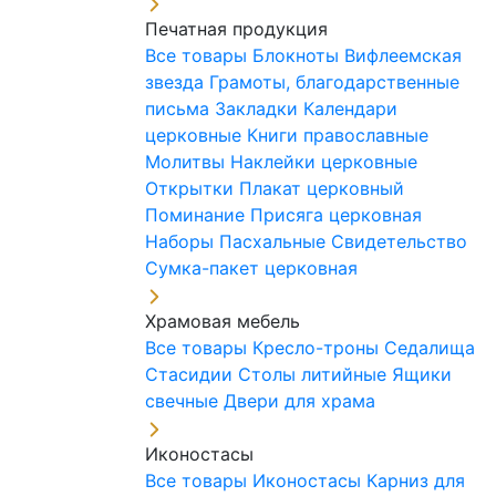
Печатная продукция
Все товары
Блокноты
Вифлеемская
звезда
Грамоты, благодарственные
письма
Закладки
Календари
церковные
Книги православные
Молитвы
Наклейки церковные
Открытки
Плакат церковный
Поминание
Присяга церковная
Наборы Пасхальные
Свидетельство
Сумка-пакет церковная
Храмовая мебель
Все товары
Кресло-троны
Седалища
Стасидии
Столы литийные
Ящики
свечные
Двери для храма
Иконостасы
Все товары
Иконостасы
Карниз для