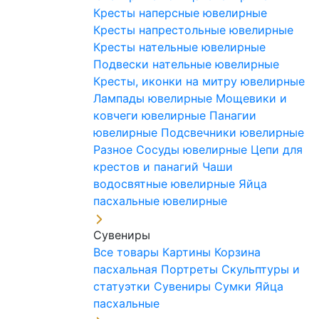
Кресты наперсные ювелирные
Кресты напрестольные ювелирные
Кресты нательные ювелирные
Подвески нательные ювелирные
Кресты, иконки на митру ювелирные
Лампады ювелирные
Мощевики и
ковчеги ювелирные
Панагии
ювелирные
Подсвечники ювелирные
Разное
Сосуды ювелирные
Цепи для
крестов и панагий
Чаши
водосвятные ювелирные
Яйца
пасхальные ювелирные
Сувениры
Все товары
Картины
Корзина
пасхальная
Портреты
Скульптуры и
статуэтки
Сувениры
Сумки
Яйца
пасхальные