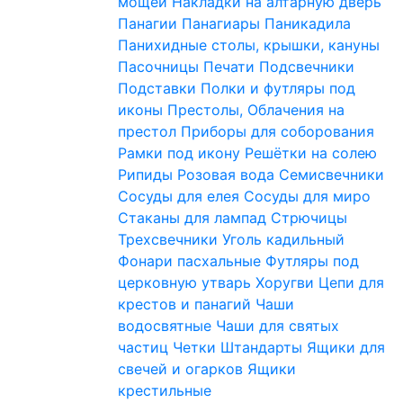
мощей
Накладки на алтарную дверь
Панагии
Панагиары
Паникадила
Панихидные столы, крышки, кануны
Пасочницы
Печати
Подсвечники
Подставки
Полки и футляры под
иконы
Престолы, Облачения на
престол
Приборы для соборования
Рамки под икону
Решётки на солею
Рипиды
Розовая вода
Семисвечники
Сосуды для елея
Сосуды для миро
Стаканы для лампад
Стрючицы
Трехсвечники
Уголь кадильный
Фонари пасхальные
Футляры под
церковную утварь
Хоругви
Цепи для
крестов и панагий
Чаши
водосвятные
Чаши для святых
частиц
Четки
Штандарты
Ящики для
свечей и огарков
Ящики
крестильные