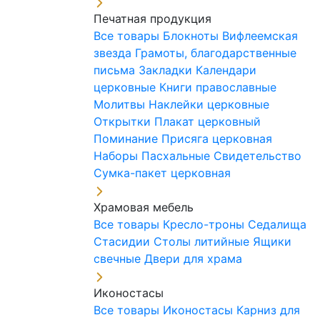
Печатная продукция
Все товары
Блокноты
Вифлеемская
звезда
Грамоты, благодарственные
письма
Закладки
Календари
церковные
Книги православные
Молитвы
Наклейки церковные
Открытки
Плакат церковный
Поминание
Присяга церковная
Наборы Пасхальные
Свидетельство
Сумка-пакет церковная
Храмовая мебель
Все товары
Кресло-троны
Седалища
Стасидии
Столы литийные
Ящики
свечные
Двери для храма
Иконостасы
Все товары
Иконостасы
Карниз для