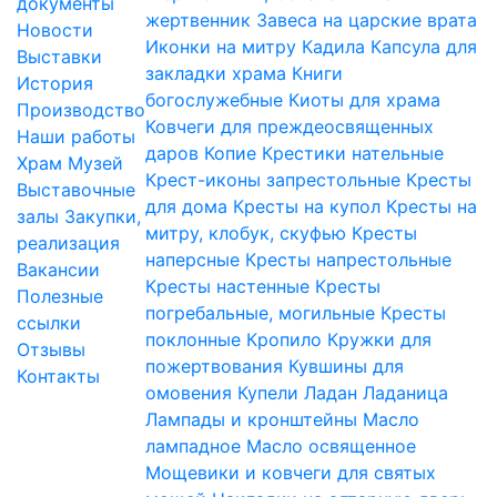
документы
жертвенник
Завеса на царские врата
Новости
Иконки на митру
Кадила
Капсула для
Выставки
закладки храма
Книги
История
богослужебные
Киоты для храма
Производство
Ковчеги для преждеосвященных
Наши работы
даров
Копие
Крестики нательные
Храм
Музей
Крест-иконы запрестольные
Кресты
Выставочные
для дома
Кресты на купол
Кресты на
залы
Закупки,
митру, клобук, скуфью
Кресты
реализация
наперсные
Кресты напрестольные
Вакансии
Кресты настенные
Кресты
Полезные
погребальные, могильные
Кресты
ссылки
поклонные
Кропило
Кружки для
Отзывы
пожертвования
Кувшины для
Контакты
омовения
Купели
Ладан
Ладаница
Лампады и кронштейны
Масло
лампадное
Масло освященное
Мощевики и ковчеги для святых