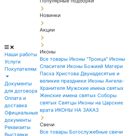
Популярные подборки
Новинки
Акции
Иконы
Наши работы
Все товары
Иконы "Троица"
Иконы
Услуги
Спасителя
Иконы Божией Матери
Покупателям
Пасха Христова
Двунадесятые и
великие праздники
Иконы Ангела-
Документы
Хранителя
Мужские имена святых
для договора
Женские имена святых
Соборы
Оплата и
святых
Святцы
Иконы на Царские
доставка
врата
ИКОНЫ НА ЗАКАЗ
Официальные
документы
Свечи
Реквизиты
Все товары
Богослужебные свечи
Выставки