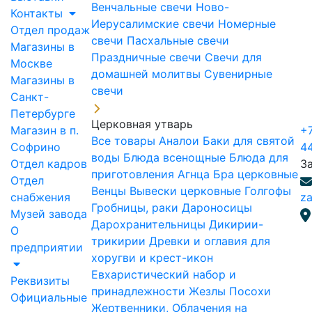
Венчальные свечи
Ново-
Контакты
Иерусалимские свечи
Номерные
Отдел продаж
свечи
Пасхальные свечи
Магазины в
Праздничные свечи
Свечи для
Москве
домашней молитвы
Сувенирные
Магазины в
свечи
Санкт-
Петербурге
Церковная утварь
Магазин в п.
+7
Все товары
Аналои
Баки для святой
Софрино
4
воды
Блюда всенощные
Блюда для
Отдел кадров
З
приготовления Агнца
Бра церковные
Отдел
Венцы
Вывески церковные
Голгофы
снабжения
za
Гробницы, раки
Дароносицы
Музей завода
Дарохранительницы
Дикирии-
О
трикирии
Древки и оглавия для
предприятии
хоругви и крест-икон
Евхаристический набор и
Реквизиты
принадлежности
Жезлы Посохи
Официальные
Жертвенники, Облачения на