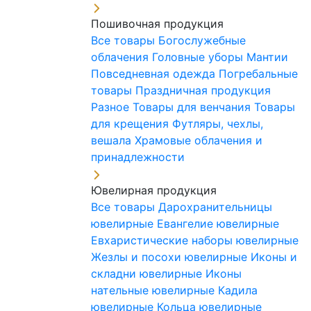
Пошивочная продукция
Все товары
Богослужебные
облачения
Головные уборы
Мантии
Повседневная одежда
Погребальные
товары
Праздничная продукция
Разное
Товары для венчания
Товары
для крещения
Футляры, чехлы,
вешала
Храмовые облачения и
принадлежности
Ювелирная продукция
Все товары
Дарохранительницы
ювелирные
Евангелие ювелирные
Евхаристические наборы ювелирные
Жезлы и посохи ювелирные
Иконы и
складни ювелирные
Иконы
нательные ювелирные
Кадила
ювелирные
Кольца ювелирные