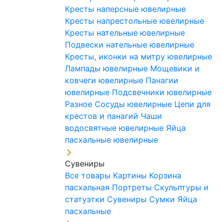
Кресты наперсные ювелирные
Кресты напрестольные ювелирные
Кресты нательные ювелирные
Подвески нательные ювелирные
Кресты, иконки на митру ювелирные
Лампады ювелирные
Мощевики и
ковчеги ювелирные
Панагии
ювелирные
Подсвечники ювелирные
Разное
Сосуды ювелирные
Цепи для
крестов и панагий
Чаши
водосвятные ювелирные
Яйца
пасхальные ювелирные
Сувениры
Все товары
Картины
Корзина
пасхальная
Портреты
Скульптуры и
статуэтки
Сувениры
Сумки
Яйца
пасхальные