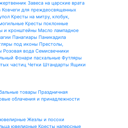
 жертвенник
Завеса на царские врата
а
Ковчеги для преждеосвященных
купол
Кресты на митру, клобук,
 могильные
Кресты поклонные
ы и кронштейны
Масло лампадное
нагии
Панагиары
Паникадила
тляры под иконы
Престолы,
ды
Розовая вода
Семисвечники
ильный
Фонари пасхальные
Футляры
ятых частиц
Четки
Штандарты
Ящики
бальные товары
Праздничная
овые облачения и принадлежности
ы ювелирные
Жезлы и посохи
льца ювелирные
Кресты наперсные