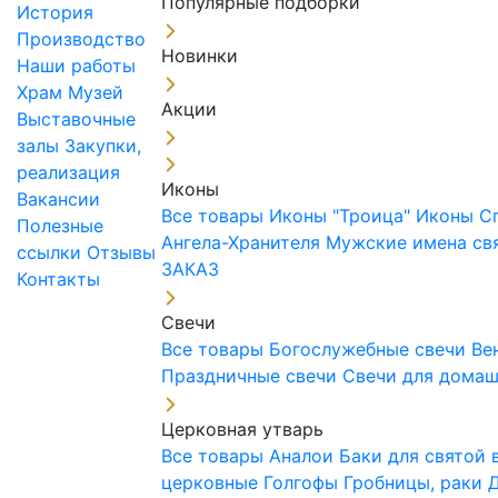
Популярные подборки
История
Производство
Новинки
Наши работы
Храм
Музей
Акции
Выставочные
залы
Закупки,
реализация
Иконы
Вакансии
Все товары
Иконы "Троица"
Иконы С
Полезные
Ангела-Хранителя
Мужские имена св
ссылки
Отзывы
ЗАКАЗ
Контакты
Свечи
Все товары
Богослужебные свечи
Ве
Праздничные свечи
Свечи для дома
Церковная утварь
Все товары
Аналои
Баки для святой
церковные
Голгофы
Гробницы, раки