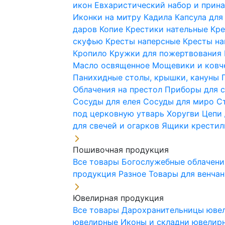
икон
Евхаристический набор и при
Иконки на митру
Кадила
Капсула для
даров
Копие
Крестики нательные
Кре
скуфью
Кресты наперсные
Кресты н
Кропило
Кружки для пожертвования
Масло освященное
Мощевики и ковч
Панихидные столы, крышки, кануны
Облачения на престол
Приборы для 
Сосуды для елея
Сосуды для миро
С
под церковную утварь
Хоругви
Цепи 
для свечей и огарков
Ящики крестил
Пошивочная продукция
Все товары
Богослужебные облачен
продукция
Разное
Товары для венча
Ювелирная продукция
Все товары
Дарохранительницы юве
ювелирные
Иконы и складни ювели