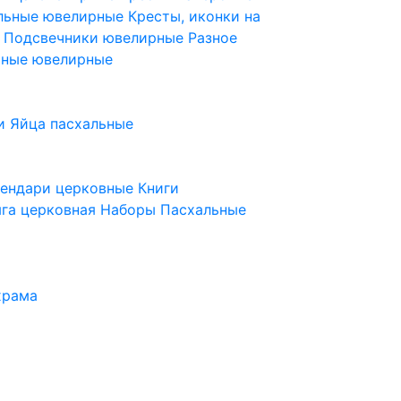
ельные ювелирные
Кресты, иконки на
е
Подсвечники ювелирные
Разное
ьные ювелирные
и
Яйца пасхальные
лендари церковные
Книги
га церковная
Наборы Пасхальные
храма