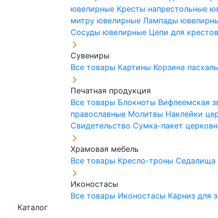
ювелирные
Кресты напрестольные 
митру ювелирные
Лампады ювелирн
Сосуды ювелирные
Цепи для кресто
Сувениры
Все товары
Картины
Корзина пасхал
Печатная продукция
Все товары
Блокноты
Вифлеемская з
православные
Молитвы
Наклейки це
Свидетельство
Сумка-пакет церковн
Храмовая мебель
Все товары
Кресло-троны
Седалищ
Иконостасы
Все товары
Иконостасы
Карниз для 
Каталог