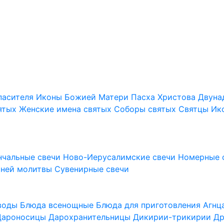
пасителя
Иконы Божией Матери
Пасха Христова
Двуна
ятых
Женские имена святых
Соборы святых
Святцы
Ик
нчальные свечи
Ново-Иерусалимские свечи
Номерные 
шней молитвы
Сувенирные свечи
 воды
Блюда всенощные
Блюда для приготовления Агн
Дароносицы
Дарохранительницы
Дикирии-трикирии
Др