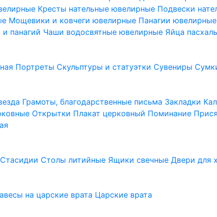
ювелирные
Кресты нательные ювелирные
Подвески нат
ые
Мощевики и ковчеги ювелирные
Панагии ювелирны
в и панагий
Чаши водосвятные ювелирные
Яйца пасхал
ьная
Портреты
Скульптуры и статуэтки
Сувениры
Сумк
везда
Грамоты, благодарственные письма
Закладки
Ка
рковные
Открытки
Плакат церковный
Поминание
Прися
ая
а
Стасидии
Столы литийные
Ящики свечные
Двери для 
завесы на царские врата
Царские врата