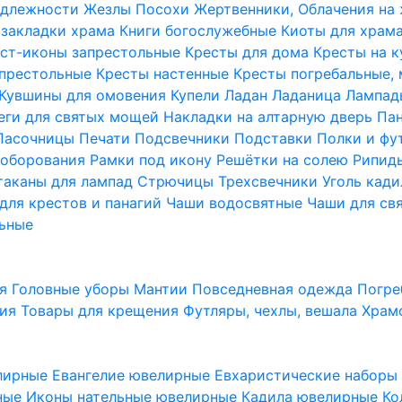
надлежности
Жезлы Посохи
Жертвенники, Облачения на
 закладки храма
Книги богослужебные
Киоты для храм
ст-иконы запрестольные
Кресты для дома
Кресты на 
апрестольные
Кресты настенные
Кресты погребальные,
Кувшины для омовения
Купели
Ладан
Ладаница
Лампад
еги для святых мощей
Накладки на алтарную дверь
Па
Пасочницы
Печати
Подсвечники
Подставки
Полки и фу
соборования
Рамки под икону
Решётки на солею
Рипи
таканы для лампад
Стрючицы
Трехсвечники
Уголь кад
для крестов и панагий
Чаши водосвятные
Чаши для св
ьные
ия
Головные уборы
Мантии
Повседневная одежда
Погре
ния
Товары для крещения
Футляры, чехлы, вешала
Храм
лирные
Евангелие ювелирные
Евхаристические набор
рные
Иконы нательные ювелирные
Кадила ювелирные
Ко