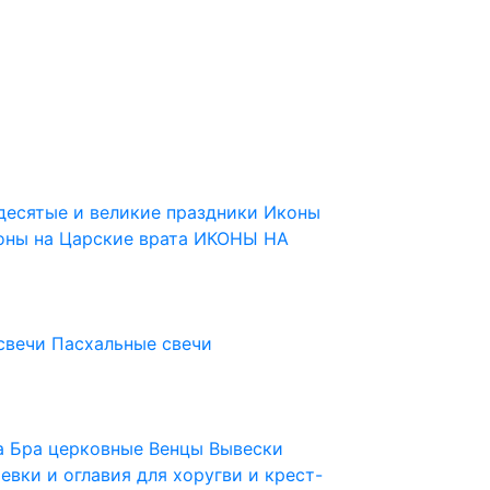
десятые и великие праздники
Иконы
оны на Царские врата
ИКОНЫ НА
свечи
Пасхальные свечи
ца
Бра церковные
Венцы
Вывески
евки и оглавия для хоругви и крест-