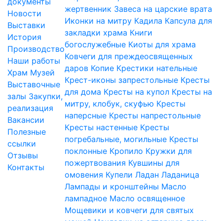
документы
жертвенник
Завеса на царские врата
Новости
Иконки на митру
Кадила
Капсула для
Выставки
закладки храма
Книги
История
богослужебные
Киоты для храма
Производство
Ковчеги для преждеосвященных
Наши работы
даров
Копие
Крестики нательные
Храм
Музей
Крест-иконы запрестольные
Кресты
Выставочные
для дома
Кресты на купол
Кресты на
залы
Закупки,
митру, клобук, скуфью
Кресты
реализация
наперсные
Кресты напрестольные
Вакансии
Кресты настенные
Кресты
Полезные
погребальные, могильные
Кресты
ссылки
поклонные
Кропило
Кружки для
Отзывы
пожертвования
Кувшины для
Контакты
омовения
Купели
Ладан
Ладаница
Лампады и кронштейны
Масло
лампадное
Масло освященное
Мощевики и ковчеги для святых