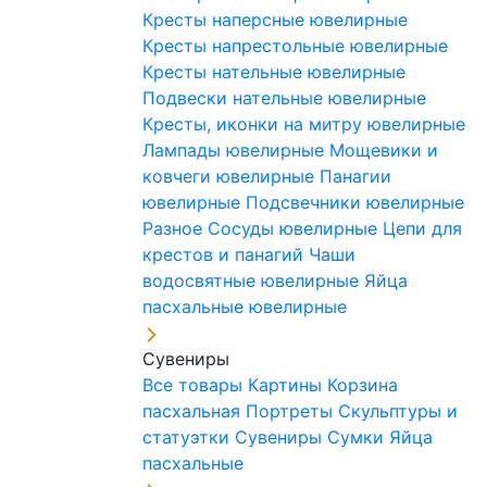
Кресты наперсные ювелирные
Кресты напрестольные ювелирные
Кресты нательные ювелирные
Подвески нательные ювелирные
Кресты, иконки на митру ювелирные
Лампады ювелирные
Мощевики и
ковчеги ювелирные
Панагии
ювелирные
Подсвечники ювелирные
Разное
Сосуды ювелирные
Цепи для
крестов и панагий
Чаши
водосвятные ювелирные
Яйца
пасхальные ювелирные
Сувениры
Все товары
Картины
Корзина
пасхальная
Портреты
Скульптуры и
статуэтки
Сувениры
Сумки
Яйца
пасхальные