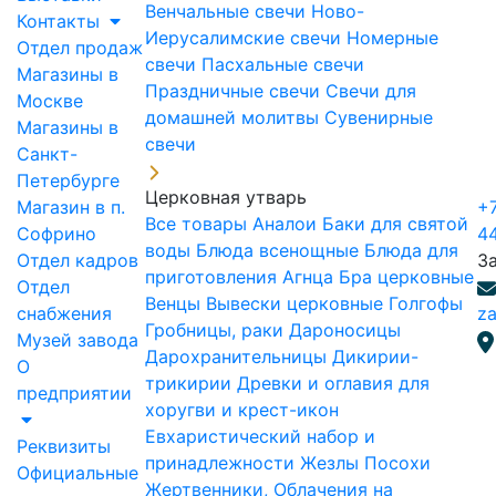
Венчальные свечи
Ново-
Контакты
Иерусалимские свечи
Номерные
Отдел продаж
свечи
Пасхальные свечи
Магазины в
Праздничные свечи
Свечи для
Москве
домашней молитвы
Сувенирные
Магазины в
свечи
Санкт-
Петербурге
Церковная утварь
Магазин в п.
+7
Все товары
Аналои
Баки для святой
Софрино
4
воды
Блюда всенощные
Блюда для
Отдел кадров
З
приготовления Агнца
Бра церковные
Отдел
Венцы
Вывески церковные
Голгофы
снабжения
za
Гробницы, раки
Дароносицы
Музей завода
Дарохранительницы
Дикирии-
О
трикирии
Древки и оглавия для
предприятии
хоругви и крест-икон
Евхаристический набор и
Реквизиты
принадлежности
Жезлы Посохи
Официальные
Жертвенники, Облачения на