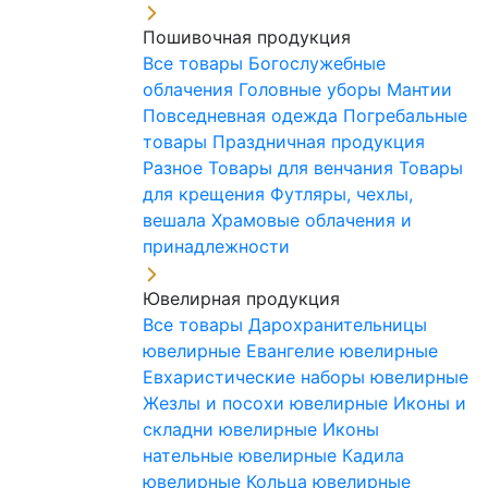
Пошивочная продукция
Все товары
Богослужебные
облачения
Головные уборы
Мантии
Повседневная одежда
Погребальные
товары
Праздничная продукция
Разное
Товары для венчания
Товары
для крещения
Футляры, чехлы,
вешала
Храмовые облачения и
принадлежности
Ювелирная продукция
Все товары
Дарохранительницы
ювелирные
Евангелие ювелирные
Евхаристические наборы ювелирные
Жезлы и посохи ювелирные
Иконы и
складни ювелирные
Иконы
нательные ювелирные
Кадила
ювелирные
Кольца ювелирные