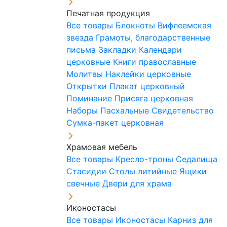
Печатная продукция
Все товары
Блокноты
Вифлеемская
звезда
Грамоты, благодарственные
письма
Закладки
Календари
церковные
Книги православные
Молитвы
Наклейки церковные
Открытки
Плакат церковный
Поминание
Присяга церковная
Наборы Пасхальные
Свидетельство
Сумка-пакет церковная
Храмовая мебель
Все товары
Кресло-троны
Седалища
Стасидии
Столы литийные
Ящики
свечные
Двери для храма
Иконостасы
Все товары
Иконостасы
Карниз для