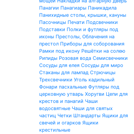
мощей
Накладки на алтарную дверь
Панагии
Панагиары
Паникадила
Панихидные столы, крышки, кануны
Пасочницы
Печати
Подсвечники
Подставки
Полки и футляры под
иконы
Престолы, Облачения на
престол
Приборы для соборования
Рамки под икону
Решётки на солею
Рипиды
Розовая вода
Семисвечники
Сосуды для елея
Сосуды для миро
Стаканы для лампад
Стрючицы
Трехсвечники
Уголь кадильный
Фонари пасхальные
Футляры под
церковную утварь
Хоругви
Цепи для
крестов и панагий
Чаши
водосвятные
Чаши для святых
частиц
Четки
Штандарты
Ящики для
свечей и огарков
Ящики
крестильные