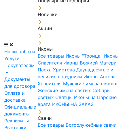
Популярные подборки
Новинки
Акции
Иконы
Наши работы
Все товары
Иконы "Троица"
Иконы
Услуги
Спасителя
Иконы Божией Матери
Покупателям
Пасха Христова
Двунадесятые и
великие праздники
Иконы Ангела-
Документы
Хранителя
Мужские имена святых
для договора
Женские имена святых
Соборы
Оплата и
святых
Святцы
Иконы на Царские
доставка
врата
ИКОНЫ НА ЗАКАЗ
Официальные
документы
Свечи
Реквизиты
Все товары
Богослужебные свечи
Выставки