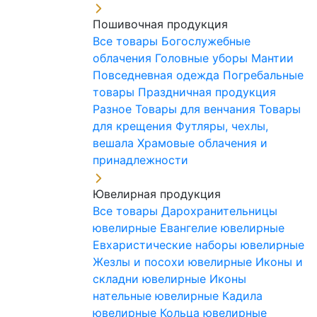
Пошивочная продукция
Все товары
Богослужебные
облачения
Головные уборы
Мантии
Повседневная одежда
Погребальные
товары
Праздничная продукция
Разное
Товары для венчания
Товары
для крещения
Футляры, чехлы,
вешала
Храмовые облачения и
принадлежности
Ювелирная продукция
Все товары
Дарохранительницы
ювелирные
Евангелие ювелирные
Евхаристические наборы ювелирные
Жезлы и посохи ювелирные
Иконы и
складни ювелирные
Иконы
нательные ювелирные
Кадила
ювелирные
Кольца ювелирные