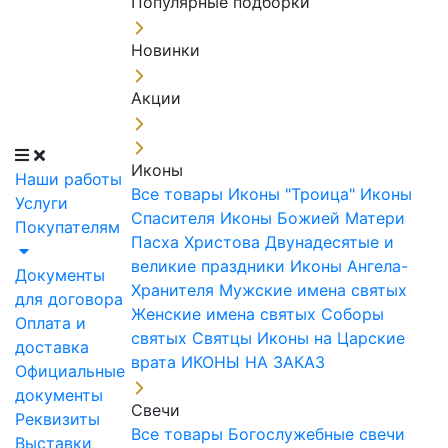
Популярные подборки
Новинки
Акции
Иконы
Наши работы
Все товары
Иконы "Троица"
Иконы
Услуги
Спасителя
Иконы Божией Матери
Покупателям
Пасха Христова
Двунадесятые и
великие праздники
Иконы Ангела-
Документы
Хранителя
Мужские имена святых
для договора
Женские имена святых
Соборы
Оплата и
святых
Святцы
Иконы на Царские
доставка
врата
ИКОНЫ НА ЗАКАЗ
Официальные
документы
Свечи
Реквизиты
Все товары
Богослужебные свечи
Выставки