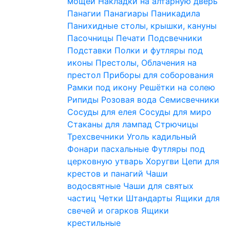
мощей
Накладки на алтарную дверь
Панагии
Панагиары
Паникадила
Панихидные столы, крышки, кануны
Пасочницы
Печати
Подсвечники
Подставки
Полки и футляры под
иконы
Престолы, Облачения на
престол
Приборы для соборования
Рамки под икону
Решётки на солею
Рипиды
Розовая вода
Семисвечники
Сосуды для елея
Сосуды для миро
Стаканы для лампад
Стрючицы
Трехсвечники
Уголь кадильный
Фонари пасхальные
Футляры под
церковную утварь
Хоругви
Цепи для
крестов и панагий
Чаши
водосвятные
Чаши для святых
частиц
Четки
Штандарты
Ящики для
свечей и огарков
Ящики
крестильные