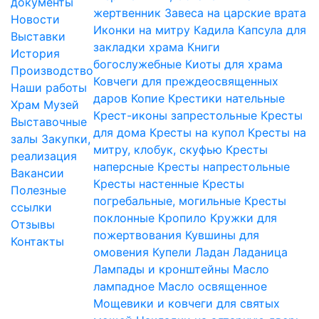
документы
жертвенник
Завеса на царские врата
Новости
Иконки на митру
Кадила
Капсула для
Выставки
закладки храма
Книги
История
богослужебные
Киоты для храма
Производство
Ковчеги для преждеосвященных
Наши работы
даров
Копие
Крестики нательные
Храм
Музей
Крест-иконы запрестольные
Кресты
Выставочные
для дома
Кресты на купол
Кресты на
залы
Закупки,
митру, клобук, скуфью
Кресты
реализация
наперсные
Кресты напрестольные
Вакансии
Кресты настенные
Кресты
Полезные
погребальные, могильные
Кресты
ссылки
поклонные
Кропило
Кружки для
Отзывы
пожертвования
Кувшины для
Контакты
омовения
Купели
Ладан
Ладаница
Лампады и кронштейны
Масло
лампадное
Масло освященное
Мощевики и ковчеги для святых