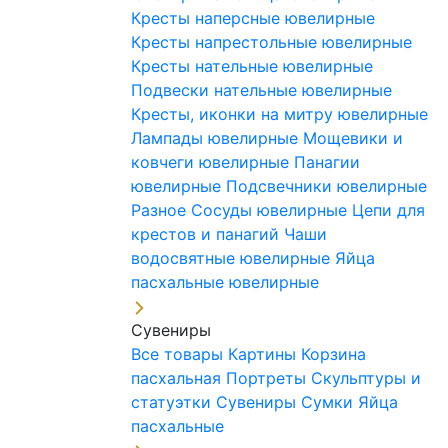
Кресты наперсные ювелирные
Кресты напрестольные ювелирные
Кресты нательные ювелирные
Подвески нательные ювелирные
Кресты, иконки на митру ювелирные
Лампады ювелирные
Мощевики и
ковчеги ювелирные
Панагии
ювелирные
Подсвечники ювелирные
Разное
Сосуды ювелирные
Цепи для
крестов и панагий
Чаши
водосвятные ювелирные
Яйца
пасхальные ювелирные
Сувениры
Все товары
Картины
Корзина
пасхальная
Портреты
Скульптуры и
статуэтки
Сувениры
Сумки
Яйца
пасхальные