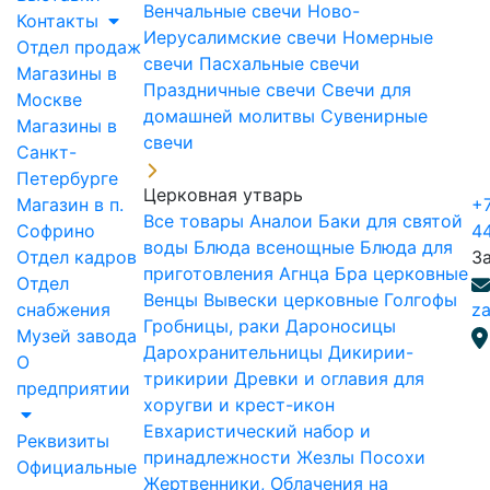
Венчальные свечи
Ново-
Контакты
Иерусалимские свечи
Номерные
Отдел продаж
свечи
Пасхальные свечи
Магазины в
Праздничные свечи
Свечи для
Москве
домашней молитвы
Сувенирные
Магазины в
свечи
Санкт-
Петербурге
Церковная утварь
Магазин в п.
+7
Все товары
Аналои
Баки для святой
Софрино
4
воды
Блюда всенощные
Блюда для
Отдел кадров
З
приготовления Агнца
Бра церковные
Отдел
Венцы
Вывески церковные
Голгофы
снабжения
za
Гробницы, раки
Дароносицы
Музей завода
Дарохранительницы
Дикирии-
О
трикирии
Древки и оглавия для
предприятии
хоругви и крест-икон
Евхаристический набор и
Реквизиты
принадлежности
Жезлы Посохи
Официальные
Жертвенники, Облачения на