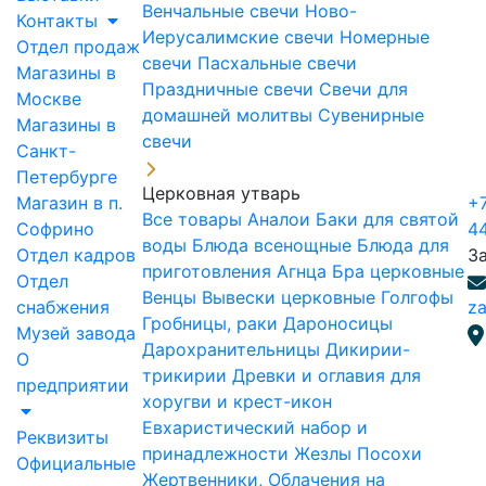
Венчальные свечи
Ново-
Контакты
Иерусалимские свечи
Номерные
Отдел продаж
свечи
Пасхальные свечи
Магазины в
Праздничные свечи
Свечи для
Москве
домашней молитвы
Сувенирные
Магазины в
свечи
Санкт-
Петербурге
Церковная утварь
Магазин в п.
+7
Все товары
Аналои
Баки для святой
Софрино
4
воды
Блюда всенощные
Блюда для
Отдел кадров
З
приготовления Агнца
Бра церковные
Отдел
Венцы
Вывески церковные
Голгофы
снабжения
za
Гробницы, раки
Дароносицы
Музей завода
Дарохранительницы
Дикирии-
О
трикирии
Древки и оглавия для
предприятии
хоругви и крест-икон
Евхаристический набор и
Реквизиты
принадлежности
Жезлы Посохи
Официальные
Жертвенники, Облачения на