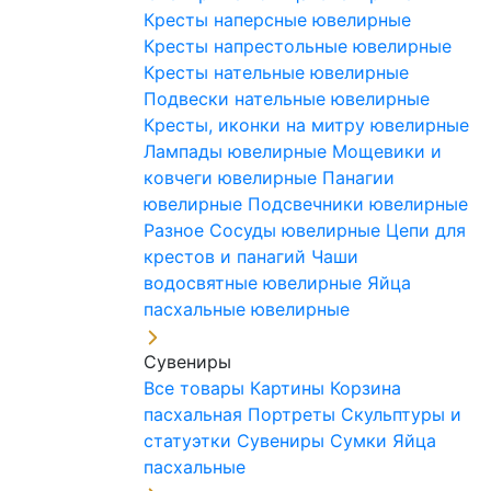
Кресты наперсные ювелирные
Кресты напрестольные ювелирные
Кресты нательные ювелирные
Подвески нательные ювелирные
Кресты, иконки на митру ювелирные
Лампады ювелирные
Мощевики и
ковчеги ювелирные
Панагии
ювелирные
Подсвечники ювелирные
Разное
Сосуды ювелирные
Цепи для
крестов и панагий
Чаши
водосвятные ювелирные
Яйца
пасхальные ювелирные
Сувениры
Все товары
Картины
Корзина
пасхальная
Портреты
Скульптуры и
статуэтки
Сувениры
Сумки
Яйца
пасхальные