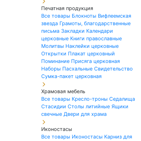
Печатная продукция
Все товары
Блокноты
Вифлеемская
звезда
Грамоты, благодарственные
письма
Закладки
Календари
церковные
Книги православные
Молитвы
Наклейки церковные
Открытки
Плакат церковный
Поминание
Присяга церковная
Наборы Пасхальные
Свидетельство
Сумка-пакет церковная
Храмовая мебель
Все товары
Кресло-троны
Седалища
Стасидии
Столы литийные
Ящики
свечные
Двери для храма
Иконостасы
Все товары
Иконостасы
Карниз для