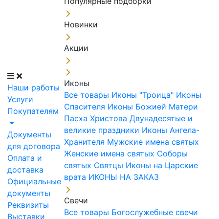
Популярные подборки
Новинки
Акции
Иконы
Наши работы
Все товары
Иконы "Троица"
Иконы
Услуги
Спасителя
Иконы Божией Матери
Покупателям
Пасха Христова
Двунадесятые и
великие праздники
Иконы Ангела-
Документы
Хранителя
Мужские имена святых
для договора
Женские имена святых
Соборы
Оплата и
святых
Святцы
Иконы на Царские
доставка
врата
ИКОНЫ НА ЗАКАЗ
Официальные
документы
Свечи
Реквизиты
Все товары
Богослужебные свечи
Выставки