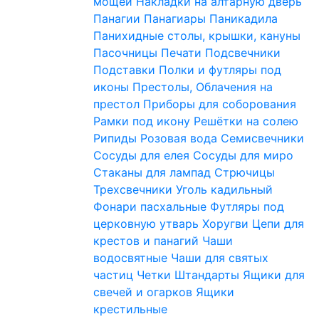
мощей
Накладки на алтарную дверь
Панагии
Панагиары
Паникадила
Панихидные столы, крышки, кануны
Пасочницы
Печати
Подсвечники
Подставки
Полки и футляры под
иконы
Престолы, Облачения на
престол
Приборы для соборования
Рамки под икону
Решётки на солею
Рипиды
Розовая вода
Семисвечники
Сосуды для елея
Сосуды для миро
Стаканы для лампад
Стрючицы
Трехсвечники
Уголь кадильный
Фонари пасхальные
Футляры под
церковную утварь
Хоругви
Цепи для
крестов и панагий
Чаши
водосвятные
Чаши для святых
частиц
Четки
Штандарты
Ящики для
свечей и огарков
Ящики
крестильные