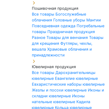
Пошивочная продукция
Все товары
Богослужебные
облачения
Головные уборы
Мантии
Повседневная одежда
Погребальные
товары
Праздничная продукция
Разное
Товары для венчания
Товары
для крещения
Футляры, чехлы,
вешала
Храмовые облачения и
принадлежности
Ювелирная продукция
Все товары
Дарохранительницы
ювелирные
Евангелие ювелирные
Евхаристические наборы ювелирные
Жезлы и посохи ювелирные
Иконы и
складни ювелирные
Иконы
нательные ювелирные
Кадила
ювелирные
Кольца ювелирные