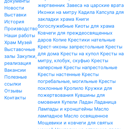
документы
жертвенник
Завеса на царские врата
Новости
Иконки на митру
Кадила
Капсула для
Выставки
закладки храма
Книги
История
богослужебные
Киоты для храма
Производство
Ковчеги для преждеосвященных
Наши работы
даров
Копие
Крестики нательные
Храм
Музей
Крест-иконы запрестольные
Кресты
Выставочные
для дома
Кресты на купол
Кресты на
залы
Закупки,
митру, клобук, скуфью
Кресты
реализация
наперсные
Кресты напрестольные
Вакансии
Кресты настенные
Кресты
Полезные
погребальные, могильные
Кресты
ссылки
поклонные
Кропило
Кружки для
Отзывы
пожертвования
Кувшины для
Контакты
омовения
Купели
Ладан
Ладаница
Лампады и кронштейны
Масло
лампадное
Масло освященное
Мощевики и ковчеги для святых