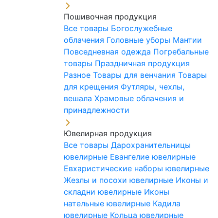
Пошивочная продукция
Все товары
Богослужебные
облачения
Головные уборы
Мантии
Повседневная одежда
Погребальные
товары
Праздничная продукция
Разное
Товары для венчания
Товары
для крещения
Футляры, чехлы,
вешала
Храмовые облачения и
принадлежности
Ювелирная продукция
Все товары
Дарохранительницы
ювелирные
Евангелие ювелирные
Евхаристические наборы ювелирные
Жезлы и посохи ювелирные
Иконы и
складни ювелирные
Иконы
нательные ювелирные
Кадила
ювелирные
Кольца ювелирные