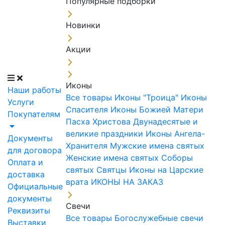
Популярные подборки
Новинки
Акции
Иконы
Наши работы
Все товары
Иконы "Троица"
Иконы
Услуги
Спасителя
Иконы Божией Матери
Покупателям
Пасха Христова
Двунадесятые и
великие праздники
Иконы Ангела-
Документы
Хранителя
Мужские имена святых
для договора
Женские имена святых
Соборы
Оплата и
святых
Святцы
Иконы на Царские
доставка
врата
ИКОНЫ НА ЗАКАЗ
Официальные
документы
Свечи
Реквизиты
Все товары
Богослужебные свечи
Выставки