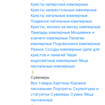
Кресты наперсные ювелирные
Кресты напрестольные ювелирные
Кресты нательные ювелирные
Подвески нательные ювелирные
Кресты, иконки на митру ювелирные
Лампады ювелирные
Мощевики и
ковчеги ювелирные
Панагии
ювелирные
Подсвечники ювелирные
Разное
Сосуды ювелирные
Цепи для
крестов и панагий
Чаши
водосвятные ювелирные
Яйца
пасхальные ювелирные
Сувениры
Все товары
Картины
Корзина
пасхальная
Портреты
Скульптуры и
статуэтки
Сувениры
Сумки
Яйца
пасхальные