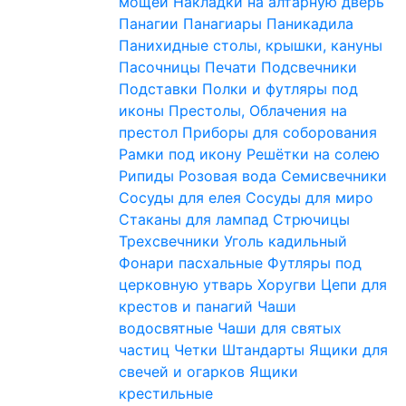
мощей
Накладки на алтарную дверь
Панагии
Панагиары
Паникадила
Панихидные столы, крышки, кануны
Пасочницы
Печати
Подсвечники
Подставки
Полки и футляры под
иконы
Престолы, Облачения на
престол
Приборы для соборования
Рамки под икону
Решётки на солею
Рипиды
Розовая вода
Семисвечники
Сосуды для елея
Сосуды для миро
Стаканы для лампад
Стрючицы
Трехсвечники
Уголь кадильный
Фонари пасхальные
Футляры под
церковную утварь
Хоругви
Цепи для
крестов и панагий
Чаши
водосвятные
Чаши для святых
частиц
Четки
Штандарты
Ящики для
свечей и огарков
Ящики
крестильные