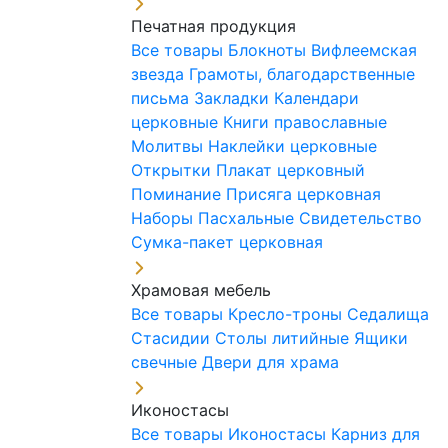
Печатная продукция
Все товары
Блокноты
Вифлеемская
звезда
Грамоты, благодарственные
письма
Закладки
Календари
церковные
Книги православные
Молитвы
Наклейки церковные
Открытки
Плакат церковный
Поминание
Присяга церковная
Наборы Пасхальные
Свидетельство
Сумка-пакет церковная
Храмовая мебель
Все товары
Кресло-троны
Седалища
Стасидии
Столы литийные
Ящики
свечные
Двери для храма
Иконостасы
Все товары
Иконостасы
Карниз для