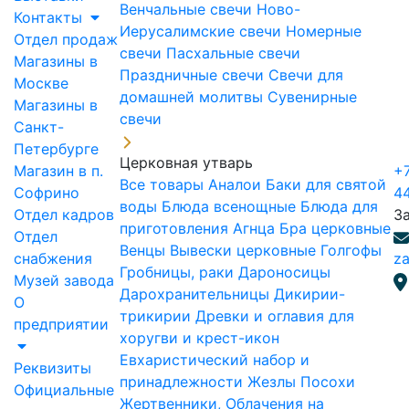
Венчальные свечи
Ново-
Контакты
Иерусалимские свечи
Номерные
Отдел продаж
свечи
Пасхальные свечи
Магазины в
Праздничные свечи
Свечи для
Москве
домашней молитвы
Сувенирные
Магазины в
свечи
Санкт-
Петербурге
Церковная утварь
Магазин в п.
+7
Все товары
Аналои
Баки для святой
Софрино
4
воды
Блюда всенощные
Блюда для
Отдел кадров
З
приготовления Агнца
Бра церковные
Отдел
Венцы
Вывески церковные
Голгофы
снабжения
za
Гробницы, раки
Дароносицы
Музей завода
Дарохранительницы
Дикирии-
О
трикирии
Древки и оглавия для
предприятии
хоругви и крест-икон
Евхаристический набор и
Реквизиты
принадлежности
Жезлы Посохи
Официальные
Жертвенники, Облачения на