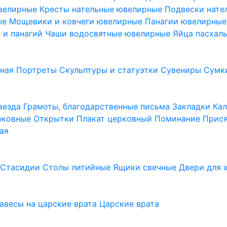
ювелирные
Кресты нательные ювелирные
Подвески нат
ые
Мощевики и ковчеги ювелирные
Панагии ювелирны
в и панагий
Чаши водосвятные ювелирные
Яйца пасхал
ьная
Портреты
Скульптуры и статуэтки
Сувениры
Сумк
везда
Грамоты, благодарственные письма
Закладки
Ка
рковные
Открытки
Плакат церковный
Поминание
Прися
ая
а
Стасидии
Столы литийные
Ящики свечные
Двери для 
завесы на царские врата
Царские врата