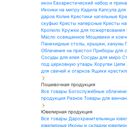
икон
Евхаристический набор и при
Иконки на митру
Кадила
Капсула для
даров
Копие
Крестики нательные
Кре
скуфью
Кресты наперсные
Кресты н
Кропило
Кружки для пожертвования
Масло освященное
Мощевики и ковч
Панихидные столы, крышки, кануны
Облачения на престол
Приборы для 
Сосуды для елея
Сосуды для миро
С
под церковную утварь
Хоругви
Цепи 
для свечей и огарков
Ящики крестил
Пошивочная продукция
Все товары
Богослужебные облачен
продукция
Разное
Товары для венча
Ювелирная продукция
Все товары
Дарохранительницы юве
ювелирные
Иконы и складни ювели