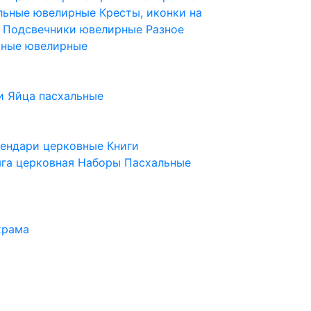
ельные ювелирные
Кресты, иконки на
е
Подсвечники ювелирные
Разное
ьные ювелирные
и
Яйца пасхальные
лендари церковные
Книги
га церковная
Наборы Пасхальные
храма