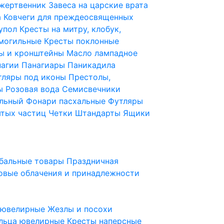
 жертвенник
Завеса на царские врата
а
Ковчеги для преждеосвященных
купол
Кресты на митру, клобук,
 могильные
Кресты поклонные
ы и кронштейны
Масло лампадное
нагии
Панагиары
Паникадила
тляры под иконы
Престолы,
ды
Розовая вода
Семисвечники
ильный
Фонари пасхальные
Футляры
ятых частиц
Четки
Штандарты
Ящики
бальные товары
Праздничная
овые облачения и принадлежности
ы ювелирные
Жезлы и посохи
льца ювелирные
Кресты наперсные