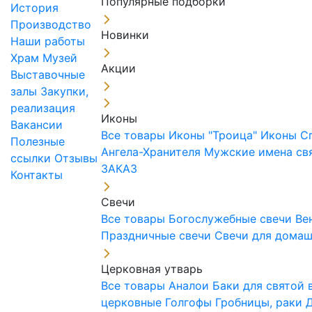
Популярные подборки
История
Производство
Новинки
Наши работы
Храм
Музей
Акции
Выставочные
залы
Закупки,
реализация
Иконы
Вакансии
Все товары
Иконы "Троица"
Иконы С
Полезные
Ангела-Хранителя
Мужские имена св
ссылки
Отзывы
ЗАКАЗ
Контакты
Свечи
Все товары
Богослужебные свечи
Ве
Праздничные свечи
Свечи для дома
Церковная утварь
Все товары
Аналои
Баки для святой
церковные
Голгофы
Гробницы, раки