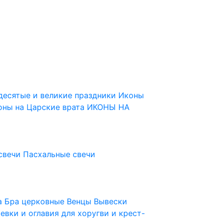
десятые и великие праздники
Иконы
оны на Царские врата
ИКОНЫ НА
свечи
Пасхальные свечи
ца
Бра церковные
Венцы
Вывески
евки и оглавия для хоругви и крест-