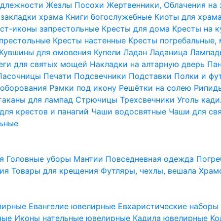
надлежности
Жезлы Посохи
Жертвенники, Облачения на
 закладки храма
Книги богослужебные
Киоты для храм
ст-иконы запрестольные
Кресты для дома
Кресты на 
апрестольные
Кресты настенные
Кресты погребальные,
Кувшины для омовения
Купели
Ладан
Ладаница
Лампад
еги для святых мощей
Накладки на алтарную дверь
Па
Пасочницы
Печати
Подсвечники
Подставки
Полки и фу
соборования
Рамки под икону
Решётки на солею
Рипи
таканы для лампад
Стрючицы
Трехсвечники
Уголь кад
для крестов и панагий
Чаши водосвятные
Чаши для св
ьные
ия
Головные уборы
Мантии
Повседневная одежда
Погре
ния
Товары для крещения
Футляры, чехлы, вешала
Храм
лирные
Евангелие ювелирные
Евхаристические набор
рные
Иконы нательные ювелирные
Кадила ювелирные
Ко