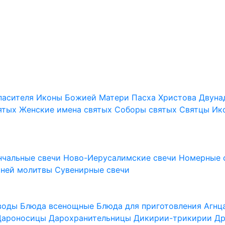
пасителя
Иконы Божией Матери
Пасха Христова
Двуна
ятых
Женские имена святых
Соборы святых
Святцы
Ик
нчальные свечи
Ново-Иерусалимские свечи
Номерные 
шней молитвы
Сувенирные свечи
 воды
Блюда всенощные
Блюда для приготовления Агн
Дароносицы
Дарохранительницы
Дикирии-трикирии
Др