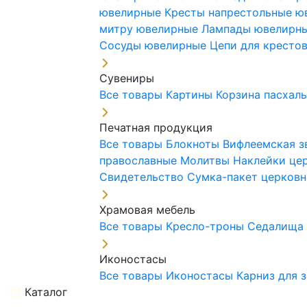
ювелирные
Кресты напрестольные 
митру ювелирные
Лампады ювелирн
Сосуды ювелирные
Цепи для кресто
Сувениры
Все товары
Картины
Корзина пасхал
Печатная продукция
Все товары
Блокноты
Вифлеемская з
православные
Молитвы
Наклейки це
Свидетельство
Сумка-пакет церковн
Храмовая мебель
Все товары
Кресло-троны
Седалищ
Иконостасы
Все товары
Иконостасы
Карниз для 
Каталог