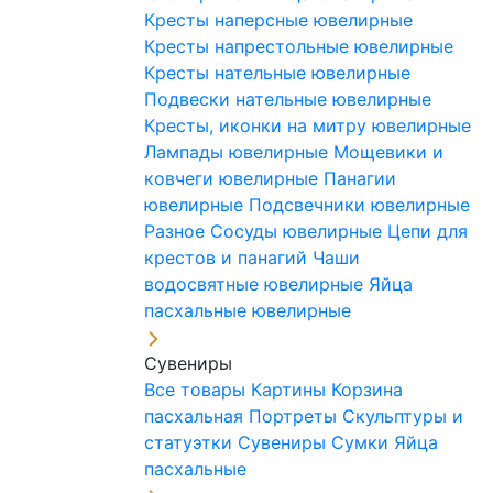
Кресты наперсные ювелирные
Кресты напрестольные ювелирные
Кресты нательные ювелирные
Подвески нательные ювелирные
Кресты, иконки на митру ювелирные
Лампады ювелирные
Мощевики и
ковчеги ювелирные
Панагии
ювелирные
Подсвечники ювелирные
Разное
Сосуды ювелирные
Цепи для
крестов и панагий
Чаши
водосвятные ювелирные
Яйца
пасхальные ювелирные
Сувениры
Все товары
Картины
Корзина
пасхальная
Портреты
Скульптуры и
статуэтки
Сувениры
Сумки
Яйца
пасхальные