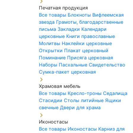
Печатная продукция
Все товары
Блокноты
Вифлеемская
звезда
Грамоты, благодарственные
письма
Закладки
Календари
церковные
Книги православные
Молитвы
Наклейки церковные
Открытки
Плакат церковный
Поминание
Присяга церковная
Наборы Пасхальные
Свидетельство
Сумка-пакет церковная
Храмовая мебель
Все товары
Кресло-троны
Седалища
Стасидии
Столы литийные
Ящики
свечные
Двери для храма
Иконостасы
Все товары
Иконостасы
Карниз для