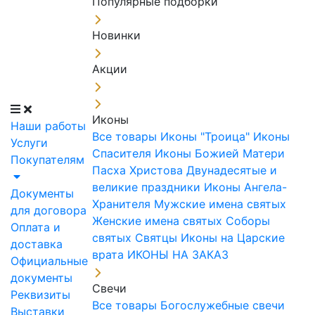
Популярные подборки
Новинки
Акции
Иконы
Наши работы
Все товары
Иконы "Троица"
Иконы
Услуги
Спасителя
Иконы Божией Матери
Покупателям
Пасха Христова
Двунадесятые и
великие праздники
Иконы Ангела-
Документы
Хранителя
Мужские имена святых
для договора
Женские имена святых
Соборы
Оплата и
святых
Святцы
Иконы на Царские
доставка
врата
ИКОНЫ НА ЗАКАЗ
Официальные
документы
Свечи
Реквизиты
Все товары
Богослужебные свечи
Выставки