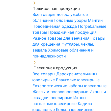
Пошивочная продукция
Все товары
Богослужебные
облачения
Головные уборы
Мантии
Повседневная одежда
Погребальные
товары
Праздничная продукция
Разное
Товары для венчания
Товары
для крещения
Футляры, чехлы,
вешала
Храмовые облачения и
принадлежности
Ювелирная продукция
Все товары
Дарохранительницы
ювелирные
Евангелие ювелирные
Евхаристические наборы ювелирные
Жезлы и посохи ювелирные
Иконы и
складни ювелирные
Иконы
нательные ювелирные
Кадила
ювелирные
Кольца ювелирные