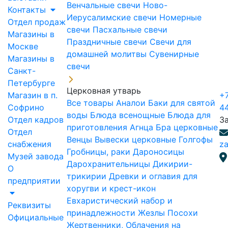
Венчальные свечи
Ново-
Контакты
Иерусалимские свечи
Номерные
Отдел продаж
свечи
Пасхальные свечи
Магазины в
Праздничные свечи
Свечи для
Москве
домашней молитвы
Сувенирные
Магазины в
свечи
Санкт-
Петербурге
Церковная утварь
Магазин в п.
+7
Все товары
Аналои
Баки для святой
Софрино
4
воды
Блюда всенощные
Блюда для
Отдел кадров
З
приготовления Агнца
Бра церковные
Отдел
Венцы
Вывески церковные
Голгофы
снабжения
za
Гробницы, раки
Дароносицы
Музей завода
Дарохранительницы
Дикирии-
О
трикирии
Древки и оглавия для
предприятии
хоругви и крест-икон
Евхаристический набор и
Реквизиты
принадлежности
Жезлы Посохи
Официальные
Жертвенники, Облачения на