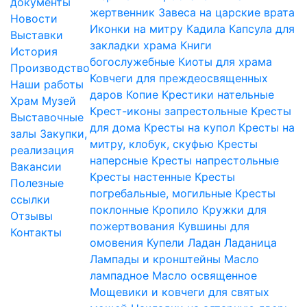
документы
жертвенник
Завеса на царские врата
Новости
Иконки на митру
Кадила
Капсула для
Выставки
закладки храма
Книги
История
богослужебные
Киоты для храма
Производство
Ковчеги для преждеосвященных
Наши работы
даров
Копие
Крестики нательные
Храм
Музей
Крест-иконы запрестольные
Кресты
Выставочные
для дома
Кресты на купол
Кресты на
залы
Закупки,
митру, клобук, скуфью
Кресты
реализация
наперсные
Кресты напрестольные
Вакансии
Кресты настенные
Кресты
Полезные
погребальные, могильные
Кресты
ссылки
поклонные
Кропило
Кружки для
Отзывы
пожертвования
Кувшины для
Контакты
омовения
Купели
Ладан
Ладаница
Лампады и кронштейны
Масло
лампадное
Масло освященное
Мощевики и ковчеги для святых