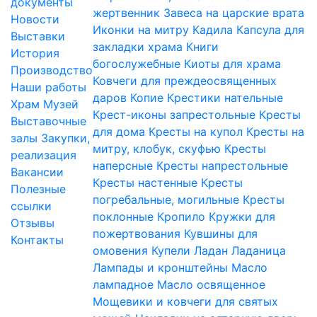
документы
жертвенник
Завеса на царские врата
Новости
Иконки на митру
Кадила
Капсула для
Выставки
закладки храма
Книги
История
богослужебные
Киоты для храма
Производство
Ковчеги для преждеосвященных
Наши работы
даров
Копие
Крестики нательные
Храм
Музей
Крест-иконы запрестольные
Кресты
Выставочные
для дома
Кресты на купол
Кресты на
залы
Закупки,
митру, клобук, скуфью
Кресты
реализация
наперсные
Кресты напрестольные
Вакансии
Кресты настенные
Кресты
Полезные
погребальные, могильные
Кресты
ссылки
поклонные
Кропило
Кружки для
Отзывы
пожертвования
Кувшины для
Контакты
омовения
Купели
Ладан
Ладаница
Лампады и кронштейны
Масло
лампадное
Масло освященное
Мощевики и ковчеги для святых