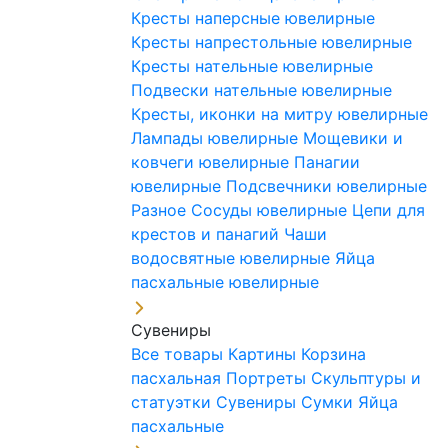
Кресты наперсные ювелирные
Кресты напрестольные ювелирные
Кресты нательные ювелирные
Подвески нательные ювелирные
Кресты, иконки на митру ювелирные
Лампады ювелирные
Мощевики и
ковчеги ювелирные
Панагии
ювелирные
Подсвечники ювелирные
Разное
Сосуды ювелирные
Цепи для
крестов и панагий
Чаши
водосвятные ювелирные
Яйца
пасхальные ювелирные
Сувениры
Все товары
Картины
Корзина
пасхальная
Портреты
Скульптуры и
статуэтки
Сувениры
Сумки
Яйца
пасхальные