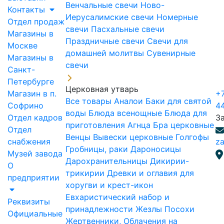
Венчальные свечи
Ново-
Контакты
Иерусалимские свечи
Номерные
Отдел продаж
свечи
Пасхальные свечи
Магазины в
Праздничные свечи
Свечи для
Москве
домашней молитвы
Сувенирные
Магазины в
свечи
Санкт-
Петербурге
Церковная утварь
Магазин в п.
+7
Все товары
Аналои
Баки для святой
Софрино
4
воды
Блюда всенощные
Блюда для
Отдел кадров
З
приготовления Агнца
Бра церковные
Отдел
Венцы
Вывески церковные
Голгофы
снабжения
za
Гробницы, раки
Дароносицы
Музей завода
Дарохранительницы
Дикирии-
О
трикирии
Древки и оглавия для
предприятии
хоругви и крест-икон
Евхаристический набор и
Реквизиты
принадлежности
Жезлы Посохи
Официальные
Жертвенники, Облачения на