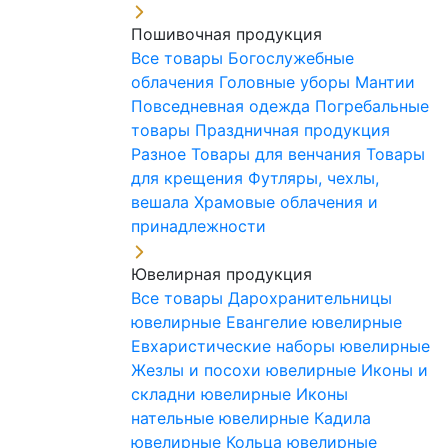
Пошивочная продукция
Все товары
Богослужебные
облачения
Головные уборы
Мантии
Повседневная одежда
Погребальные
товары
Праздничная продукция
Разное
Товары для венчания
Товары
для крещения
Футляры, чехлы,
вешала
Храмовые облачения и
принадлежности
Ювелирная продукция
Все товары
Дарохранительницы
ювелирные
Евангелие ювелирные
Евхаристические наборы ювелирные
Жезлы и посохи ювелирные
Иконы и
складни ювелирные
Иконы
нательные ювелирные
Кадила
ювелирные
Кольца ювелирные