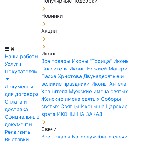
Популярные подборки
Новинки
Акции
Иконы
Наши работы
Все товары
Иконы "Троица"
Иконы
Услуги
Спасителя
Иконы Божией Матери
Покупателям
Пасха Христова
Двунадесятые и
великие праздники
Иконы Ангела-
Документы
Хранителя
Мужские имена святых
для договора
Женские имена святых
Соборы
Оплата и
святых
Святцы
Иконы на Царские
доставка
врата
ИКОНЫ НА ЗАКАЗ
Официальные
документы
Свечи
Реквизиты
Все товары
Богослужебные свечи
Выставки