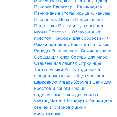
мощей
Накладки на алтарную дверь
Панагии
Панагиары
Паникадила
Панихидные столы, крышки, кануны
Пасочницы
Печати
Подсвечники
Подставки
Полки и футляры под
иконы
Престолы, Облачения на
престол
Приборы для соборования
Рамки под икону
Решётки на солею
Рипиды
Розовая вода
Семисвечники
Сосуды для елея
Сосуды для миро
Стаканы для лампад
Стрючицы
Трехсвечники
Уголь кадильный
Фонари пасхальные
Футляры под
церковную утварь
Хоругви
Цепи для
крестов и панагий
Чаши
водосвятные
Чаши для святых
частиц
Четки
Штандарты
Ящики для
свечей и огарков
Ящики
крестильные