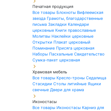
Печатная продукция
Все товары
Блокноты
Вифлеемская
звезда
Грамоты, благодарственные
письма
Закладки
Календари
церковные
Книги православные
Молитвы
Наклейки церковные
Открытки
Плакат церковный
Поминание
Присяга церковная
Наборы Пасхальные
Свидетельство
Сумка-пакет церковная
Храмовая мебель
Все товары
Кресло-троны
Седалища
Стасидии
Столы литийные
Ящики
свечные
Двери для храма
Иконостасы
Все товары
Иконостасы
Карниз для