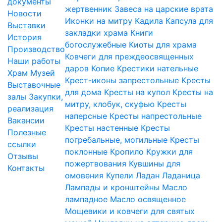
документы
жертвенник
Завеса на царские врата
Новости
Иконки на митру
Кадила
Капсула для
Выставки
закладки храма
Книги
История
богослужебные
Киоты для храма
Производство
Ковчеги для преждеосвященных
Наши работы
даров
Копие
Крестики нательные
Храм
Музей
Крест-иконы запрестольные
Кресты
Выставочные
для дома
Кресты на купол
Кресты на
залы
Закупки,
митру, клобук, скуфью
Кресты
реализация
наперсные
Кресты напрестольные
Вакансии
Кресты настенные
Кресты
Полезные
погребальные, могильные
Кресты
ссылки
поклонные
Кропило
Кружки для
Отзывы
пожертвования
Кувшины для
Контакты
омовения
Купели
Ладан
Ладаница
Лампады и кронштейны
Масло
лампадное
Масло освященное
Мощевики и ковчеги для святых