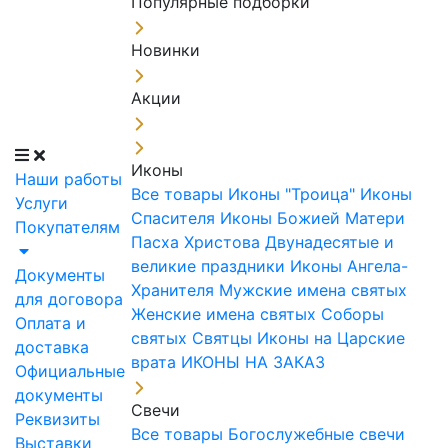
Популярные подборки
Новинки
Акции
Иконы
Наши работы
Все товары
Иконы "Троица"
Иконы
Услуги
Спасителя
Иконы Божией Матери
Покупателям
Пасха Христова
Двунадесятые и
великие праздники
Иконы Ангела-
Документы
Хранителя
Мужские имена святых
для договора
Женские имена святых
Соборы
Оплата и
святых
Святцы
Иконы на Царские
доставка
врата
ИКОНЫ НА ЗАКАЗ
Официальные
документы
Свечи
Реквизиты
Все товары
Богослужебные свечи
Выставки