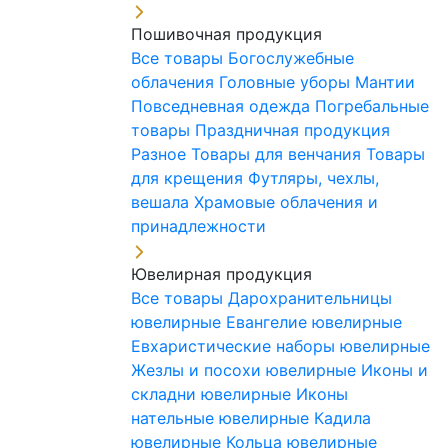
Пошивочная продукция
Все товары
Богослужебные
облачения
Головные уборы
Мантии
Повседневная одежда
Погребальные
товары
Праздничная продукция
Разное
Товары для венчания
Товары
для крещения
Футляры, чехлы,
вешала
Храмовые облачения и
принадлежности
Ювелирная продукция
Все товары
Дарохранительницы
ювелирные
Евангелие ювелирные
Евхаристические наборы ювелирные
Жезлы и посохи ювелирные
Иконы и
складни ювелирные
Иконы
нательные ювелирные
Кадила
ювелирные
Кольца ювелирные