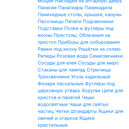
мощей
Накладки на алтарную дверь
Панагии
Панагиары
Паникадила
Панихидные столы, крышки, кануны
Пасочницы
Печати
Подсвечники
Подставки
Полки и футляры под
иконы
Престолы, Облачения на
престол
Приборы для соборования
Рамки под икону
Решётки на солею
Рипиды
Розовая вода
Семисвечники
Сосуды для елея
Сосуды для миро
Стаканы для лампад
Стрючицы
Трехсвечники
Уголь кадильный
Фонари пасхальные
Футляры под
церковную утварь
Хоругви
Цепи для
крестов и панагий
Чаши
водосвятные
Чаши для святых
частиц
Четки
Штандарты
Ящики для
свечей и огарков
Ящики
крестильные