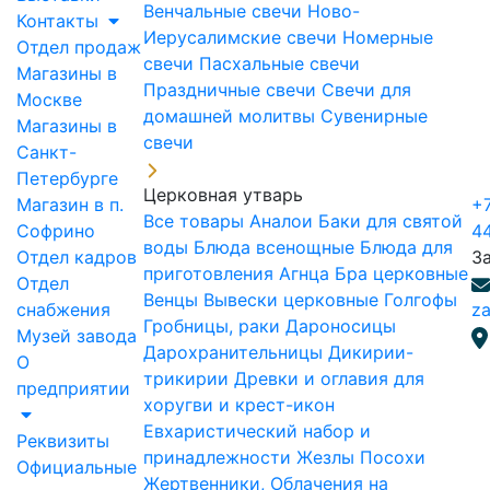
Венчальные свечи
Ново-
Контакты
Иерусалимские свечи
Номерные
Отдел продаж
свечи
Пасхальные свечи
Магазины в
Праздничные свечи
Свечи для
Москве
домашней молитвы
Сувенирные
Магазины в
свечи
Санкт-
Петербурге
Церковная утварь
Магазин в п.
+7
Все товары
Аналои
Баки для святой
Софрино
4
воды
Блюда всенощные
Блюда для
Отдел кадров
З
приготовления Агнца
Бра церковные
Отдел
Венцы
Вывески церковные
Голгофы
снабжения
za
Гробницы, раки
Дароносицы
Музей завода
Дарохранительницы
Дикирии-
О
трикирии
Древки и оглавия для
предприятии
хоругви и крест-икон
Евхаристический набор и
Реквизиты
принадлежности
Жезлы Посохи
Официальные
Жертвенники, Облачения на