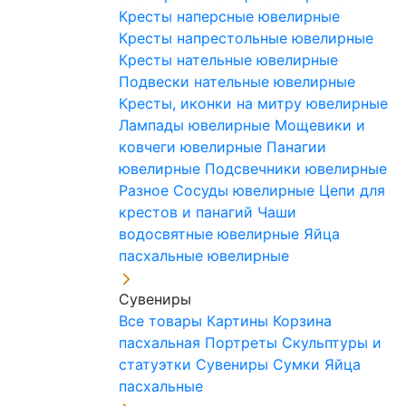
Кресты наперсные ювелирные
Кресты напрестольные ювелирные
Кресты нательные ювелирные
Подвески нательные ювелирные
Кресты, иконки на митру ювелирные
Лампады ювелирные
Мощевики и
ковчеги ювелирные
Панагии
ювелирные
Подсвечники ювелирные
Разное
Сосуды ювелирные
Цепи для
крестов и панагий
Чаши
водосвятные ювелирные
Яйца
пасхальные ювелирные
Сувениры
Все товары
Картины
Корзина
пасхальная
Портреты
Скульптуры и
статуэтки
Сувениры
Сумки
Яйца
пасхальные