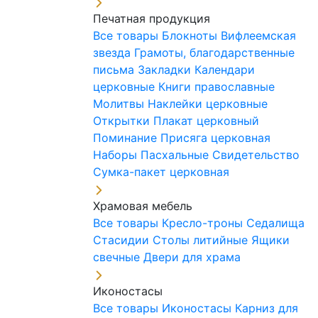
Печатная продукция
Все товары
Блокноты
Вифлеемская
звезда
Грамоты, благодарственные
письма
Закладки
Календари
церковные
Книги православные
Молитвы
Наклейки церковные
Открытки
Плакат церковный
Поминание
Присяга церковная
Наборы Пасхальные
Свидетельство
Сумка-пакет церковная
Храмовая мебель
Все товары
Кресло-троны
Седалища
Стасидии
Столы литийные
Ящики
свечные
Двери для храма
Иконостасы
Все товары
Иконостасы
Карниз для