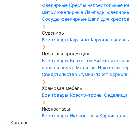
ювелирные
Кресты напрестольные 
митру ювелирные
Лампады ювелирн
Сосуды ювелирные
Цепи для кресто
Сувениры
Все товары
Картины
Корзина пасхал
Печатная продукция
Все товары
Блокноты
Вифлеемская з
православные
Молитвы
Наклейки це
Свидетельство
Сумка-пакет церковн
Храмовая мебель
Все товары
Кресло-троны
Седалищ
Иконостасы
Все товары
Иконостасы
Карниз для 
Каталог