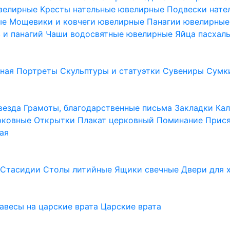
ювелирные
Кресты нательные ювелирные
Подвески нат
ые
Мощевики и ковчеги ювелирные
Панагии ювелирны
в и панагий
Чаши водосвятные ювелирные
Яйца пасхал
ьная
Портреты
Скульптуры и статуэтки
Сувениры
Сумк
везда
Грамоты, благодарственные письма
Закладки
Ка
рковные
Открытки
Плакат церковный
Поминание
Прися
ая
а
Стасидии
Столы литийные
Ящики свечные
Двери для 
завесы на царские врата
Царские врата