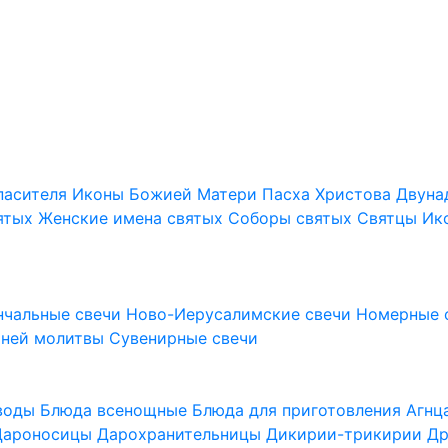
пасителя
Иконы Божией Матери
Пасха Христова
Двуна
ятых
Женские имена святых
Соборы святых
Святцы
Ик
нчальные свечи
Ново-Иерусалимские свечи
Номерные 
шней молитвы
Сувенирные свечи
 воды
Блюда всенощные
Блюда для приготовления Агн
Дароносицы
Дарохранительницы
Дикирии-трикирии
Др