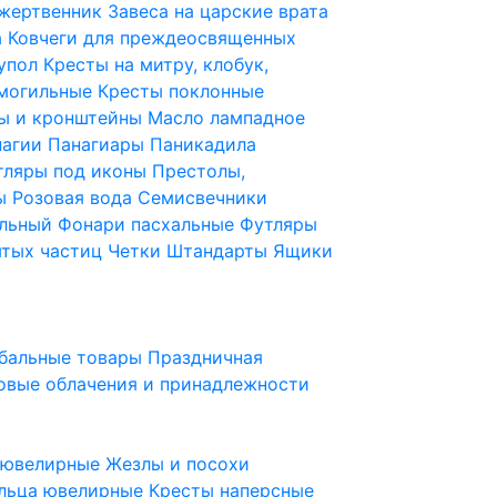
 жертвенник
Завеса на царские врата
а
Ковчеги для преждеосвященных
купол
Кресты на митру, клобук,
 могильные
Кресты поклонные
ы и кронштейны
Масло лампадное
нагии
Панагиары
Паникадила
тляры под иконы
Престолы,
ды
Розовая вода
Семисвечники
ильный
Фонари пасхальные
Футляры
ятых частиц
Четки
Штандарты
Ящики
бальные товары
Праздничная
овые облачения и принадлежности
ы ювелирные
Жезлы и посохи
льца ювелирные
Кресты наперсные