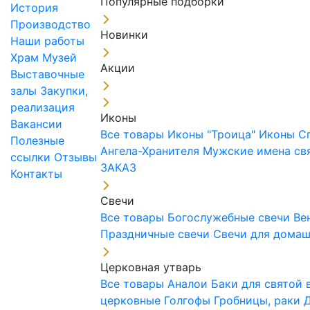
Популярные подборки
История
Производство
Новинки
Наши работы
Храм
Музей
Акции
Выставочные
залы
Закупки,
реализация
Иконы
Вакансии
Все товары
Иконы "Троица"
Иконы С
Полезные
Ангела-Хранителя
Мужские имена св
ссылки
Отзывы
ЗАКАЗ
Контакты
Свечи
Все товары
Богослужебные свечи
Ве
Праздничные свечи
Свечи для дома
Церковная утварь
Все товары
Аналои
Баки для святой
церковные
Голгофы
Гробницы, раки