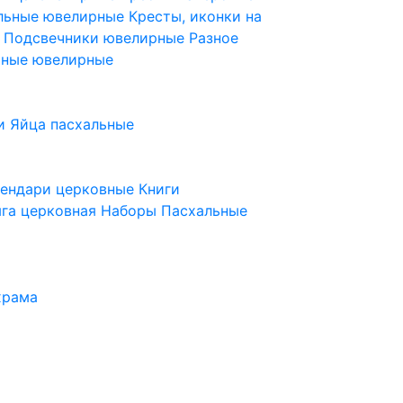
ельные ювелирные
Кресты, иконки на
е
Подсвечники ювелирные
Разное
ьные ювелирные
и
Яйца пасхальные
лендари церковные
Книги
га церковная
Наборы Пасхальные
храма