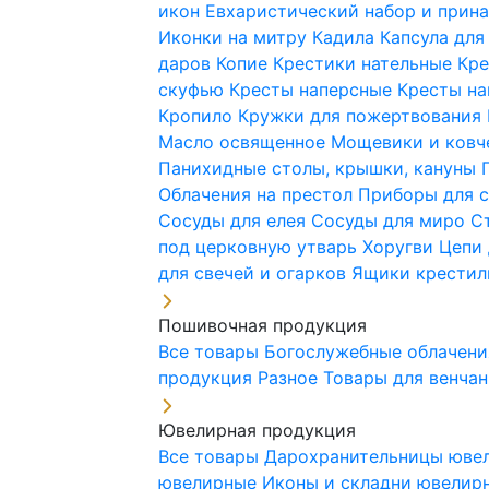
икон
Евхаристический набор и при
Иконки на митру
Кадила
Капсула для
даров
Копие
Крестики нательные
Кре
скуфью
Кресты наперсные
Кресты н
Кропило
Кружки для пожертвования
Масло освященное
Мощевики и ковч
Панихидные столы, крышки, кануны
Облачения на престол
Приборы для 
Сосуды для елея
Сосуды для миро
С
под церковную утварь
Хоругви
Цепи 
для свечей и огарков
Ящики крестил
Пошивочная продукция
Все товары
Богослужебные облачен
продукция
Разное
Товары для венча
Ювелирная продукция
Все товары
Дарохранительницы юве
ювелирные
Иконы и складни ювели