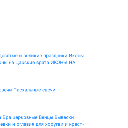
десятые и великие праздники
Иконы
оны на Царские врата
ИКОНЫ НА
свечи
Пасхальные свечи
ца
Бра церковные
Венцы
Вывески
евки и оглавия для хоругви и крест-