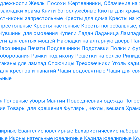
надлежности
Жезлы Посохи
Жертвенники, Облачения на
 закладки храма
Книги богослужебные
Киоты для храм
ст-иконы запрестольные
Кресты для дома
Кресты на 
апрестольные
Кресты настенные
Кресты погребальные,
Кувшины для омовения
Купели
Ладан
Ладаница
Лампад
еги для святых мощей
Накладки на алтарную дверь
Па
Пасочницы
Печати
Подсвечники
Подставки
Полки и фу
соборования
Рамки под икону
Решётки на солею
Рипи
таканы для лампад
Стрючицы
Трехсвечники
Уголь кад
для крестов и панагий
Чаши водосвятные
Чаши для св
ьные
ия
Головные уборы
Мантии
Повседневная одежда
Погре
ния
Товары для крещения
Футляры, чехлы, вешала
Храм
лирные
Евангелие ювелирные
Евхаристические набор
рные
Иконы нательные ювелирные
Кадила ювелирные
Ко