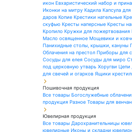
икон
Евхаристический набор и при
Иконки на митру
Кадила
Капсула для
даров
Копие
Крестики нательные
Кре
скуфью
Кресты наперсные
Кресты н
Кропило
Кружки для пожертвования
Масло освященное
Мощевики и ковч
Панихидные столы, крышки, кануны
Облачения на престол
Приборы для 
Сосуды для елея
Сосуды для миро
С
под церковную утварь
Хоругви
Цепи 
для свечей и огарков
Ящики крестил
Пошивочная продукция
Все товары
Богослужебные облачен
продукция
Разное
Товары для венча
Ювелирная продукция
Все товары
Дарохранительницы юве
ювелирные
Иконы и складни ювели