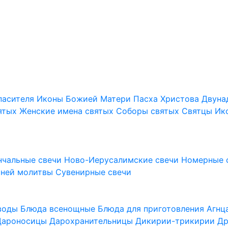
пасителя
Иконы Божией Матери
Пасха Христова
Двуна
ятых
Женские имена святых
Соборы святых
Святцы
Ик
нчальные свечи
Ново-Иерусалимские свечи
Номерные 
шней молитвы
Сувенирные свечи
 воды
Блюда всенощные
Блюда для приготовления Агн
Дароносицы
Дарохранительницы
Дикирии-трикирии
Др