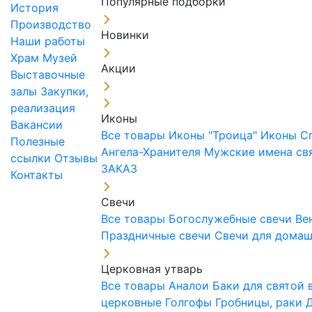
Популярные подборки
История
Производство
Новинки
Наши работы
Храм
Музей
Акции
Выставочные
залы
Закупки,
реализация
Иконы
Вакансии
Все товары
Иконы "Троица"
Иконы С
Полезные
Ангела-Хранителя
Мужские имена св
ссылки
Отзывы
ЗАКАЗ
Контакты
Свечи
Все товары
Богослужебные свечи
Ве
Праздничные свечи
Свечи для дома
Церковная утварь
Все товары
Аналои
Баки для святой
церковные
Голгофы
Гробницы, раки