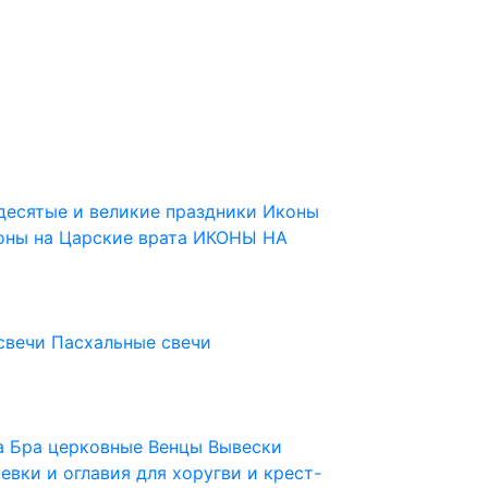
десятые и великие праздники
Иконы
оны на Царские врата
ИКОНЫ НА
свечи
Пасхальные свечи
ца
Бра церковные
Венцы
Вывески
евки и оглавия для хоругви и крест-