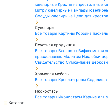
ювелирные
Кресты напрестольные 
митру ювелирные
Лампады ювелирн
Сосуды ювелирные
Цепи для кресто
Сувениры
Все товары
Картины
Корзина пасхал
Печатная продукция
Все товары
Блокноты
Вифлеемская з
православные
Молитвы
Наклейки це
Свидетельство
Сумка-пакет церковн
Храмовая мебель
Все товары
Кресло-троны
Седалищ
Иконостасы
Все товары
Иконостасы
Карниз для 
Каталог