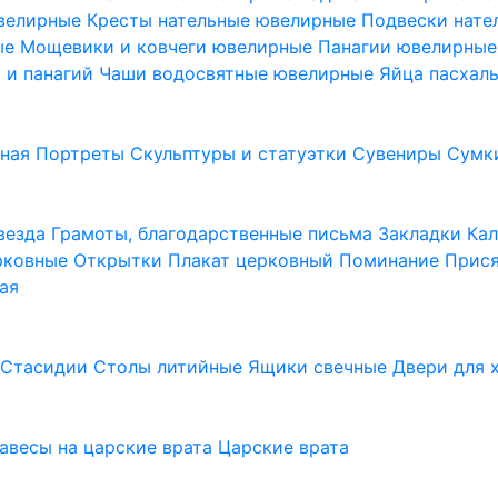
ювелирные
Кресты нательные ювелирные
Подвески нат
ые
Мощевики и ковчеги ювелирные
Панагии ювелирны
в и панагий
Чаши водосвятные ювелирные
Яйца пасхал
ьная
Портреты
Скульптуры и статуэтки
Сувениры
Сумк
везда
Грамоты, благодарственные письма
Закладки
Ка
рковные
Открытки
Плакат церковный
Поминание
Прися
ая
а
Стасидии
Столы литийные
Ящики свечные
Двери для 
завесы на царские врата
Царские врата