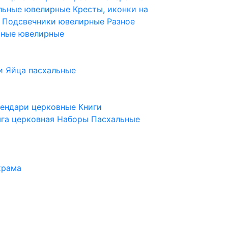
ельные ювелирные
Кресты, иконки на
е
Подсвечники ювелирные
Разное
ьные ювелирные
и
Яйца пасхальные
лендари церковные
Книги
га церковная
Наборы Пасхальные
храма