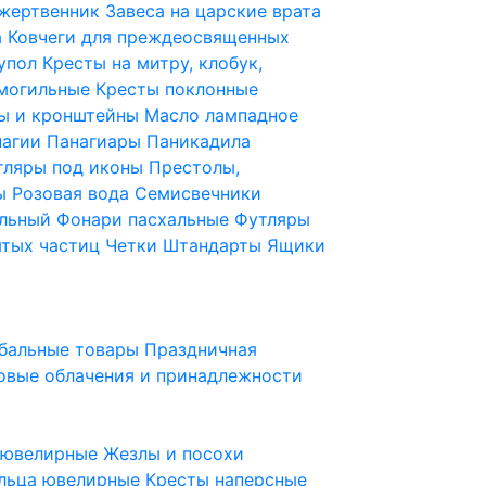
 жертвенник
Завеса на царские врата
а
Ковчеги для преждеосвященных
купол
Кресты на митру, клобук,
 могильные
Кресты поклонные
ы и кронштейны
Масло лампадное
нагии
Панагиары
Паникадила
тляры под иконы
Престолы,
ды
Розовая вода
Семисвечники
ильный
Фонари пасхальные
Футляры
ятых частиц
Четки
Штандарты
Ящики
бальные товары
Праздничная
овые облачения и принадлежности
ы ювелирные
Жезлы и посохи
льца ювелирные
Кресты наперсные