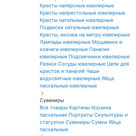
Кресты наперсные ювелирные
Кресты напрестольные ювелирные
Кресты нательные ювелирные
Подвески нательные ювелирные
Кресты, иконки на митру ювелирные
Лампады ювелирные
Мощевики и
ковчеги ювелирные
Панагии
ювелирные
Подсвечники ювелирные
Разное
Сосуды ювелирные
Цепи для
крестов и панагий
Чаши
водосвятные ювелирные
Яйца
пасхальные ювелирные
Сувениры
Все товары
Картины
Корзина
пасхальная
Портреты
Скульптуры и
статуэтки
Сувениры
Сумки
Яйца
пасхальные