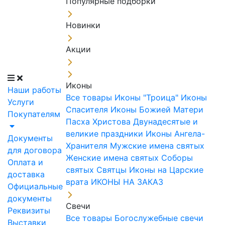
Популярные подборки
Новинки
Акции
Иконы
Наши работы
Все товары
Иконы "Троица"
Иконы
Услуги
Спасителя
Иконы Божией Матери
Покупателям
Пасха Христова
Двунадесятые и
великие праздники
Иконы Ангела-
Документы
Хранителя
Мужские имена святых
для договора
Женские имена святых
Соборы
Оплата и
святых
Святцы
Иконы на Царские
доставка
врата
ИКОНЫ НА ЗАКАЗ
Официальные
документы
Свечи
Реквизиты
Все товары
Богослужебные свечи
Выставки