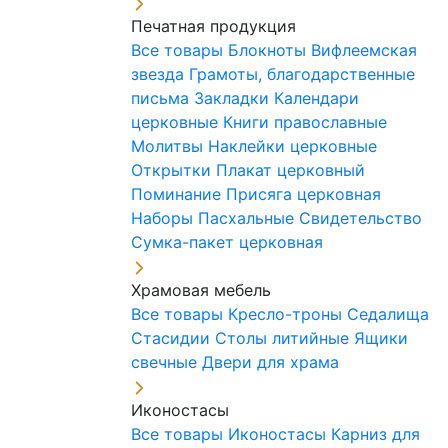
Печатная продукция
Все товары
Блокноты
Вифлеемская
звезда
Грамоты, благодарственные
письма
Закладки
Календари
церковные
Книги православные
Молитвы
Наклейки церковные
Открытки
Плакат церковный
Поминание
Присяга церковная
Наборы Пасхальные
Свидетельство
Сумка-пакет церковная
Храмовая мебель
Все товары
Кресло-троны
Седалища
Стасидии
Столы литийные
Ящики
свечные
Двери для храма
Иконостасы
Все товары
Иконостасы
Карниз для