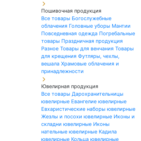
Пошивочная продукция
Все товары
Богослужебные
облачения
Головные уборы
Мантии
Повседневная одежда
Погребальные
товары
Праздничная продукция
Разное
Товары для венчания
Товары
для крещения
Футляры, чехлы,
вешала
Храмовые облачения и
принадлежности
Ювелирная продукция
Все товары
Дарохранительницы
ювелирные
Евангелие ювелирные
Евхаристические наборы ювелирные
Жезлы и посохи ювелирные
Иконы и
складни ювелирные
Иконы
нательные ювелирные
Кадила
ювелирные
Кольца ювелирные