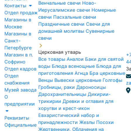
Венчальные свечи
Ново-
Контакты
Иерусалимские свечи
Номерные
Отдел продаж
свечи
Пасхальные свечи
Магазины в
Праздничные свечи
Свечи для
Москве
домашней молитвы
Сувенирные
Магазины в
свечи
Санкт-
Петербурге
Церковная утварь
Магазин в п.
+7
Все товары
Аналои
Баки для святой
Софрино
4
воды
Блюда всенощные
Блюда для
Отдел кадров
З
приготовления Агнца
Бра церковные
Отдел
Венцы
Вывески церковные
Голгофы
снабжения
za
Гробницы, раки
Дароносицы
Музей завода
Дарохранительницы
Дикирии-
О
трикирии
Древки и оглавия для
предприятии
хоругви и крест-икон
Евхаристический набор и
Реквизиты
принадлежности
Жезлы Посохи
Официальные
Жертвенники, Облачения на