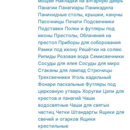
мощей
Накладки на алтарную дверь
Панагии
Панагиары
Паникадила
Панихидные столы, крышки, кануны
Пасочницы
Печати
Подсвечники
Подставки
Полки и футляры под
иконы
Престолы, Облачения на
престол
Приборы для соборования
Рамки под икону
Решётки на солею
Рипиды
Розовая вода
Семисвечники
Сосуды для елея
Сосуды для миро
Стаканы для лампад
Стрючицы
Трехсвечники
Уголь кадильный
Фонари пасхальные
Футляры под
церковную утварь
Хоругви
Цепи для
крестов и панагий
Чаши
водосвятные
Чаши для святых
частиц
Четки
Штандарты
Ящики для
свечей и огарков
Ящики
крестильные