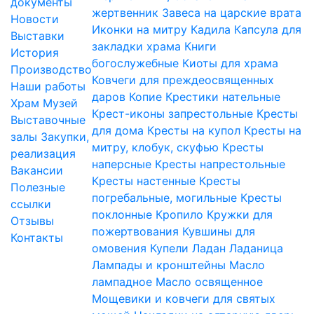
документы
жертвенник
Завеса на царские врата
Новости
Иконки на митру
Кадила
Капсула для
Выставки
закладки храма
Книги
История
богослужебные
Киоты для храма
Производство
Ковчеги для преждеосвященных
Наши работы
даров
Копие
Крестики нательные
Храм
Музей
Крест-иконы запрестольные
Кресты
Выставочные
для дома
Кресты на купол
Кресты на
залы
Закупки,
митру, клобук, скуфью
Кресты
реализация
наперсные
Кресты напрестольные
Вакансии
Кресты настенные
Кресты
Полезные
погребальные, могильные
Кресты
ссылки
поклонные
Кропило
Кружки для
Отзывы
пожертвования
Кувшины для
Контакты
омовения
Купели
Ладан
Ладаница
Лампады и кронштейны
Масло
лампадное
Масло освященное
Мощевики и ковчеги для святых