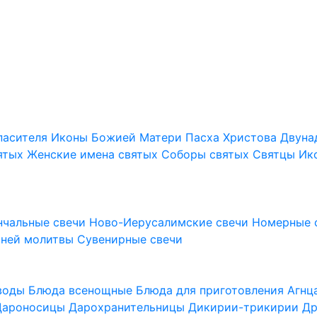
пасителя
Иконы Божией Матери
Пасха Христова
Двуна
ятых
Женские имена святых
Соборы святых
Святцы
Ик
нчальные свечи
Ново-Иерусалимские свечи
Номерные 
шней молитвы
Сувенирные свечи
 воды
Блюда всенощные
Блюда для приготовления Агн
Дароносицы
Дарохранительницы
Дикирии-трикирии
Др