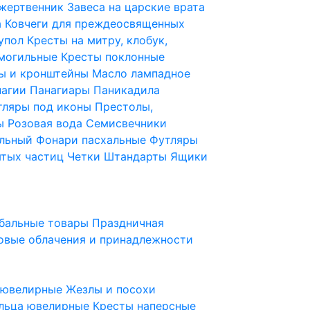
 жертвенник
Завеса на царские врата
а
Ковчеги для преждеосвященных
купол
Кресты на митру, клобук,
 могильные
Кресты поклонные
ы и кронштейны
Масло лампадное
нагии
Панагиары
Паникадила
тляры под иконы
Престолы,
ды
Розовая вода
Семисвечники
ильный
Фонари пасхальные
Футляры
ятых частиц
Четки
Штандарты
Ящики
бальные товары
Праздничная
овые облачения и принадлежности
ы ювелирные
Жезлы и посохи
льца ювелирные
Кресты наперсные