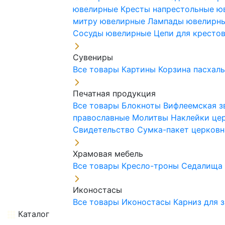
ювелирные
Кресты напрестольные 
митру ювелирные
Лампады ювелирн
Сосуды ювелирные
Цепи для кресто
Сувениры
Все товары
Картины
Корзина пасхал
Печатная продукция
Все товары
Блокноты
Вифлеемская з
православные
Молитвы
Наклейки це
Свидетельство
Сумка-пакет церковн
Храмовая мебель
Все товары
Кресло-троны
Седалищ
Иконостасы
Все товары
Иконостасы
Карниз для 
Каталог