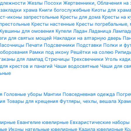
надлежности
Жезлы Посохи
Жертвенники, Облачения на
 закладки храма
Книги богослужебные
Киоты для храм
ст-иконы запрестольные
Кресты для дома
Кресты на 
апрестольные
Кресты настенные
Кресты погребальные,
Кувшины для омовения
Купели
Ладан
Ладаница
Лампад
еги для святых мощей
Накладки на алтарную дверь
Па
Пасочницы
Печати
Подсвечники
Подставки
Полки и фу
соборования
Рамки под икону
Решётки на солею
Рипи
таканы для лампад
Стрючицы
Трехсвечники
Уголь кад
для крестов и панагий
Чаши водосвятные
Чаши для св
ьные
ия
Головные уборы
Мантии
Повседневная одежда
Погре
ния
Товары для крещения
Футляры, чехлы, вешала
Храм
лирные
Евангелие ювелирные
Евхаристические набор
рные
Иконы нательные ювелирные
Кадила ювелирные
Ко