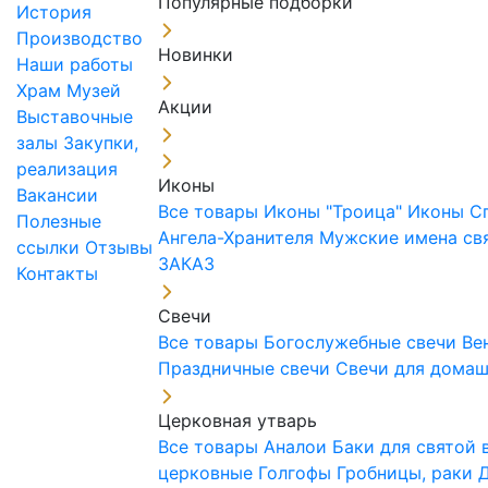
Популярные подборки
История
Производство
Новинки
Наши работы
Храм
Музей
Акции
Выставочные
залы
Закупки,
реализация
Иконы
Вакансии
Все товары
Иконы "Троица"
Иконы С
Полезные
Ангела-Хранителя
Мужские имена св
ссылки
Отзывы
ЗАКАЗ
Контакты
Свечи
Все товары
Богослужебные свечи
Ве
Праздничные свечи
Свечи для дома
Церковная утварь
Все товары
Аналои
Баки для святой
церковные
Голгофы
Гробницы, раки