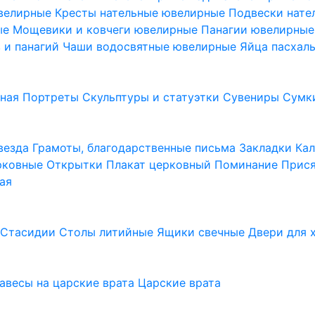
ювелирные
Кресты нательные ювелирные
Подвески нат
ые
Мощевики и ковчеги ювелирные
Панагии ювелирны
в и панагий
Чаши водосвятные ювелирные
Яйца пасхал
ьная
Портреты
Скульптуры и статуэтки
Сувениры
Сумк
везда
Грамоты, благодарственные письма
Закладки
Ка
рковные
Открытки
Плакат церковный
Поминание
Прися
ая
а
Стасидии
Столы литийные
Ящики свечные
Двери для 
завесы на царские врата
Царские врата