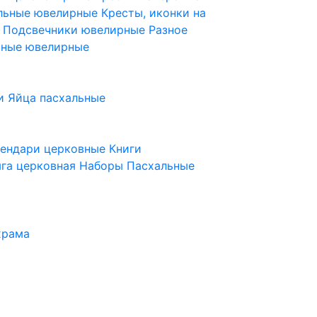
ельные ювелирные
Кресты, иконки на
е
Подсвечники ювелирные
Разное
ьные ювелирные
и
Яйца пасхальные
лендари церковные
Книги
га церковная
Наборы Пасхальные
храма