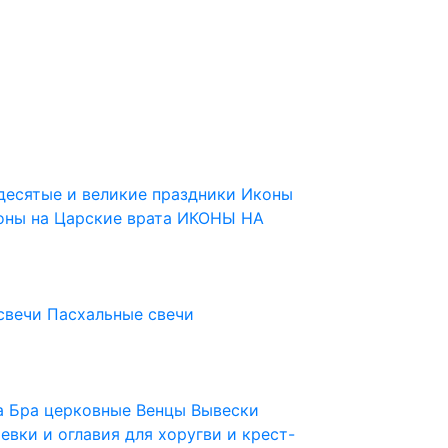
десятые и великие праздники
Иконы
оны на Царские врата
ИКОНЫ НА
свечи
Пасхальные свечи
ца
Бра церковные
Венцы
Вывески
евки и оглавия для хоругви и крест-