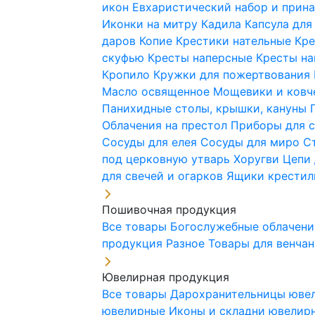
икон
Евхаристический набор и при
Иконки на митру
Кадила
Капсула для
даров
Копие
Крестики нательные
Кре
скуфью
Кресты наперсные
Кресты н
Кропило
Кружки для пожертвования
Масло освященное
Мощевики и ковч
Панихидные столы, крышки, кануны
Облачения на престол
Приборы для 
Сосуды для елея
Сосуды для миро
С
под церковную утварь
Хоругви
Цепи 
для свечей и огарков
Ящики крестил
Пошивочная продукция
Все товары
Богослужебные облачен
продукция
Разное
Товары для венча
Ювелирная продукция
Все товары
Дарохранительницы юве
ювелирные
Иконы и складни ювели