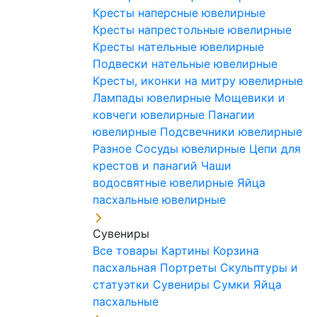
Кресты наперсные ювелирные
Кресты напрестольные ювелирные
Кресты нательные ювелирные
Подвески нательные ювелирные
Кресты, иконки на митру ювелирные
Лампады ювелирные
Мощевики и
ковчеги ювелирные
Панагии
ювелирные
Подсвечники ювелирные
Разное
Сосуды ювелирные
Цепи для
крестов и панагий
Чаши
водосвятные ювелирные
Яйца
пасхальные ювелирные
Сувениры
Все товары
Картины
Корзина
пасхальная
Портреты
Скульптуры и
статуэтки
Сувениры
Сумки
Яйца
пасхальные