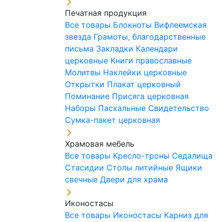
Печатная продукция
Все товары
Блокноты
Вифлеемская
звезда
Грамоты, благодарственные
письма
Закладки
Календари
церковные
Книги православные
Молитвы
Наклейки церковные
Открытки
Плакат церковный
Поминание
Присяга церковная
Наборы Пасхальные
Свидетельство
Сумка-пакет церковная
Храмовая мебель
Все товары
Кресло-троны
Седалища
Стасидии
Столы литийные
Ящики
свечные
Двери для храма
Иконостасы
Все товары
Иконостасы
Карниз для