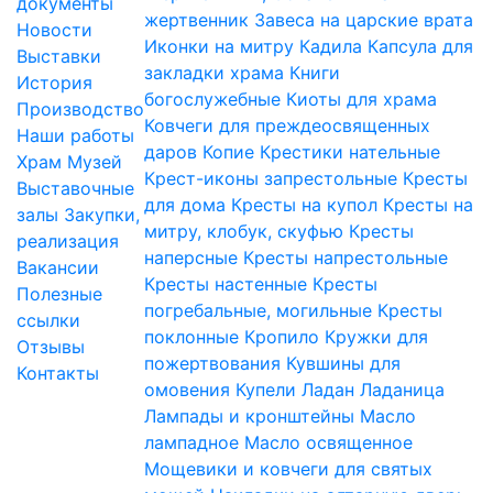
документы
жертвенник
Завеса на царские врата
Новости
Иконки на митру
Кадила
Капсула для
Выставки
закладки храма
Книги
История
богослужебные
Киоты для храма
Производство
Ковчеги для преждеосвященных
Наши работы
даров
Копие
Крестики нательные
Храм
Музей
Крест-иконы запрестольные
Кресты
Выставочные
для дома
Кресты на купол
Кресты на
залы
Закупки,
митру, клобук, скуфью
Кресты
реализация
наперсные
Кресты напрестольные
Вакансии
Кресты настенные
Кресты
Полезные
погребальные, могильные
Кресты
ссылки
поклонные
Кропило
Кружки для
Отзывы
пожертвования
Кувшины для
Контакты
омовения
Купели
Ладан
Ладаница
Лампады и кронштейны
Масло
лампадное
Масло освященное
Мощевики и ковчеги для святых