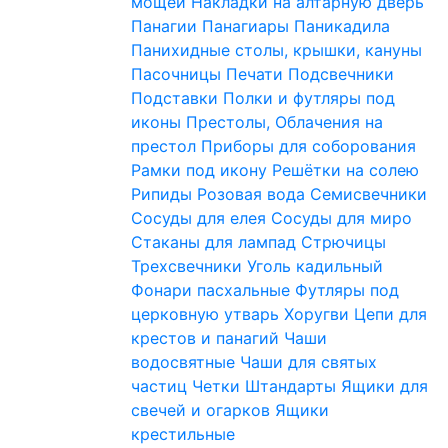
мощей
Накладки на алтарную дверь
Панагии
Панагиары
Паникадила
Панихидные столы, крышки, кануны
Пасочницы
Печати
Подсвечники
Подставки
Полки и футляры под
иконы
Престолы, Облачения на
престол
Приборы для соборования
Рамки под икону
Решётки на солею
Рипиды
Розовая вода
Семисвечники
Сосуды для елея
Сосуды для миро
Стаканы для лампад
Стрючицы
Трехсвечники
Уголь кадильный
Фонари пасхальные
Футляры под
церковную утварь
Хоругви
Цепи для
крестов и панагий
Чаши
водосвятные
Чаши для святых
частиц
Четки
Штандарты
Ящики для
свечей и огарков
Ящики
крестильные