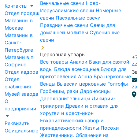
Венчальные свечи
Ново-
Контакты
Иерусалимские свечи
Номерные
Отдел продаж
свечи
Пасхальные свечи
Магазины в
Праздничные свечи
Свечи для
Москве
домашней молитвы
Сувенирные
Магазины в
свечи
Санкт-
Петербурге
Церковная утварь
Магазин в п.
+7
Все товары
Аналои
Баки для святой
Софрино
4
воды
Блюда всенощные
Блюда для
Отдел кадров
З
приготовления Агнца
Бра церковные
Отдел
Венцы
Вывески церковные
Голгофы
снабжения
za
Гробницы, раки
Дароносицы
Музей завода
Дарохранительницы
Дикирии-
О
трикирии
Древки и оглавия для
предприятии
хоругви и крест-икон
Евхаристический набор и
Реквизиты
принадлежности
Жезлы Посохи
Официальные
Жертвенники, Облачения на