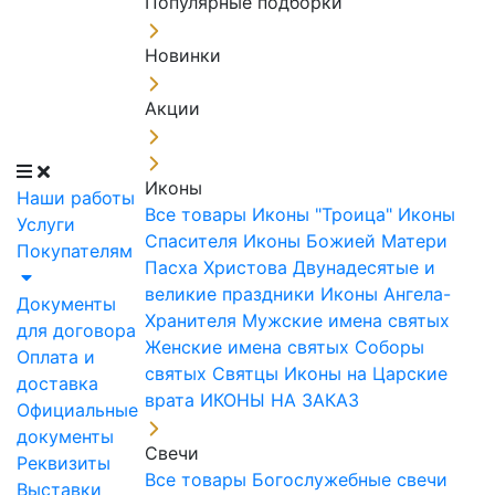
Популярные подборки
Новинки
Акции
Иконы
Наши работы
Все товары
Иконы "Троица"
Иконы
Услуги
Спасителя
Иконы Божией Матери
Покупателям
Пасха Христова
Двунадесятые и
великие праздники
Иконы Ангела-
Документы
Хранителя
Мужские имена святых
для договора
Женские имена святых
Соборы
Оплата и
святых
Святцы
Иконы на Царские
доставка
врата
ИКОНЫ НА ЗАКАЗ
Официальные
документы
Свечи
Реквизиты
Все товары
Богослужебные свечи
Выставки