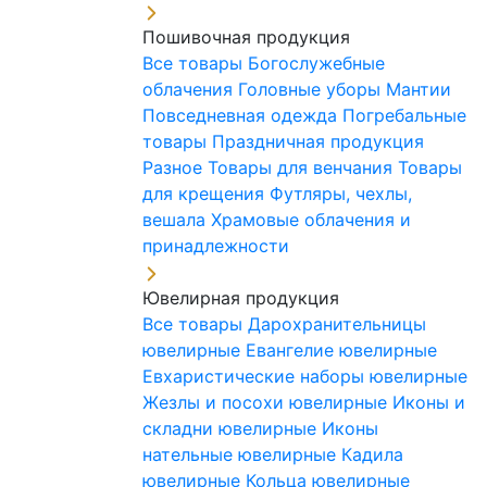
Пошивочная продукция
Все товары
Богослужебные
облачения
Головные уборы
Мантии
Повседневная одежда
Погребальные
товары
Праздничная продукция
Разное
Товары для венчания
Товары
для крещения
Футляры, чехлы,
вешала
Храмовые облачения и
принадлежности
Ювелирная продукция
Все товары
Дарохранительницы
ювелирные
Евангелие ювелирные
Евхаристические наборы ювелирные
Жезлы и посохи ювелирные
Иконы и
складни ювелирные
Иконы
нательные ювелирные
Кадила
ювелирные
Кольца ювелирные