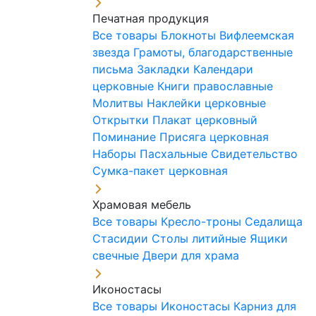
Печатная продукция
Все товары
Блокноты
Вифлеемская
звезда
Грамоты, благодарственные
письма
Закладки
Календари
церковные
Книги православные
Молитвы
Наклейки церковные
Открытки
Плакат церковный
Поминание
Присяга церковная
Наборы Пасхальные
Свидетельство
Сумка-пакет церковная
Храмовая мебель
Все товары
Кресло-троны
Седалища
Стасидии
Столы литийные
Ящики
свечные
Двери для храма
Иконостасы
Все товары
Иконостасы
Карниз для