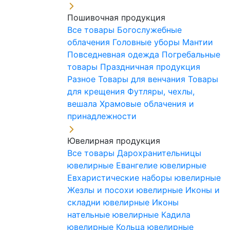
Пошивочная продукция
Все товары
Богослужебные
облачения
Головные уборы
Мантии
Повседневная одежда
Погребальные
товары
Праздничная продукция
Разное
Товары для венчания
Товары
для крещения
Футляры, чехлы,
вешала
Храмовые облачения и
принадлежности
Ювелирная продукция
Все товары
Дарохранительницы
ювелирные
Евангелие ювелирные
Евхаристические наборы ювелирные
Жезлы и посохи ювелирные
Иконы и
складни ювелирные
Иконы
нательные ювелирные
Кадила
ювелирные
Кольца ювелирные