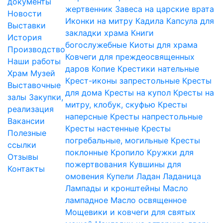
документы
жертвенник
Завеса на царские врата
Новости
Иконки на митру
Кадила
Капсула для
Выставки
закладки храма
Книги
История
богослужебные
Киоты для храма
Производство
Ковчеги для преждеосвященных
Наши работы
даров
Копие
Крестики нательные
Храм
Музей
Крест-иконы запрестольные
Кресты
Выставочные
для дома
Кресты на купол
Кресты на
залы
Закупки,
митру, клобук, скуфью
Кресты
реализация
наперсные
Кресты напрестольные
Вакансии
Кресты настенные
Кресты
Полезные
погребальные, могильные
Кресты
ссылки
поклонные
Кропило
Кружки для
Отзывы
пожертвования
Кувшины для
Контакты
омовения
Купели
Ладан
Ладаница
Лампады и кронштейны
Масло
лампадное
Масло освященное
Мощевики и ковчеги для святых