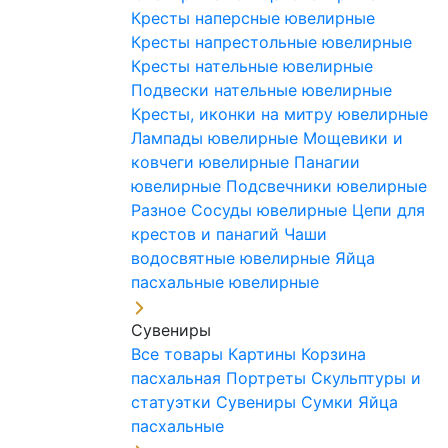
Кресты наперсные ювелирные
Кресты напрестольные ювелирные
Кресты нательные ювелирные
Подвески нательные ювелирные
Кресты, иконки на митру ювелирные
Лампады ювелирные
Мощевики и
ковчеги ювелирные
Панагии
ювелирные
Подсвечники ювелирные
Разное
Сосуды ювелирные
Цепи для
крестов и панагий
Чаши
водосвятные ювелирные
Яйца
пасхальные ювелирные
Сувениры
Все товары
Картины
Корзина
пасхальная
Портреты
Скульптуры и
статуэтки
Сувениры
Сумки
Яйца
пасхальные