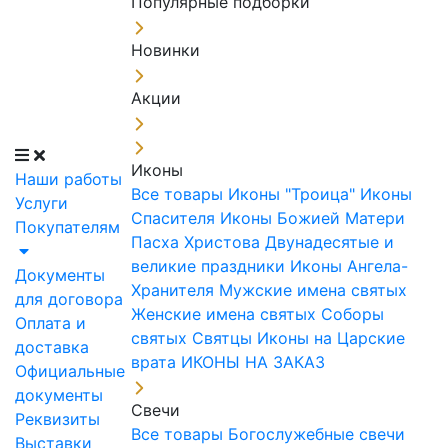
Популярные подборки
Новинки
Акции
Иконы
Наши работы
Все товары
Иконы "Троица"
Иконы
Услуги
Спасителя
Иконы Божией Матери
Покупателям
Пасха Христова
Двунадесятые и
великие праздники
Иконы Ангела-
Документы
Хранителя
Мужские имена святых
для договора
Женские имена святых
Соборы
Оплата и
святых
Святцы
Иконы на Царские
доставка
врата
ИКОНЫ НА ЗАКАЗ
Официальные
документы
Свечи
Реквизиты
Все товары
Богослужебные свечи
Выставки