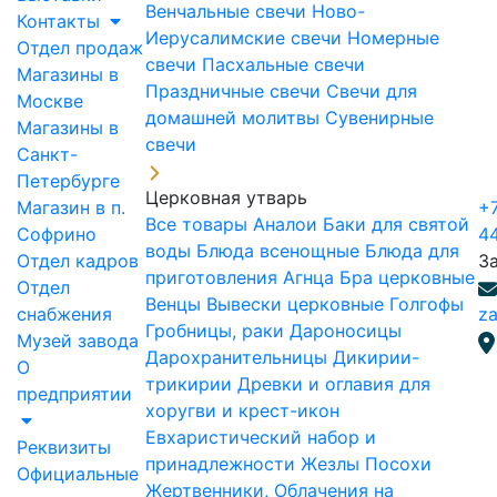
Венчальные свечи
Ново-
Контакты
Иерусалимские свечи
Номерные
Отдел продаж
свечи
Пасхальные свечи
Магазины в
Праздничные свечи
Свечи для
Москве
домашней молитвы
Сувенирные
Магазины в
свечи
Санкт-
Петербурге
Церковная утварь
Магазин в п.
+7
Все товары
Аналои
Баки для святой
Софрино
4
воды
Блюда всенощные
Блюда для
Отдел кадров
З
приготовления Агнца
Бра церковные
Отдел
Венцы
Вывески церковные
Голгофы
снабжения
za
Гробницы, раки
Дароносицы
Музей завода
Дарохранительницы
Дикирии-
О
трикирии
Древки и оглавия для
предприятии
хоругви и крест-икон
Евхаристический набор и
Реквизиты
принадлежности
Жезлы Посохи
Официальные
Жертвенники, Облачения на