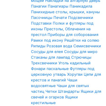
мощей
Накладки на алтарную дверь
Панагии
Панагиары
Паникадила
Панихидные столы, крышки, кануны
Пасочницы
Печати
Подсвечники
Подставки
Полки и футляры под
иконы
Престолы, Облачения на
престол
Приборы для соборования
Рамки под икону
Решётки на солею
Рипиды
Розовая вода
Семисвечники
Сосуды для елея
Сосуды для миро
Стаканы для лампад
Стрючицы
Трехсвечники
Уголь кадильный
Фонари пасхальные
Футляры под
церковную утварь
Хоругви
Цепи для
крестов и панагий
Чаши
водосвятные
Чаши для святых
частиц
Четки
Штандарты
Ящики для
свечей и огарков
Ящики
крестильные