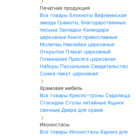
Печатная продукция
Все товары
Блокноты
Вифлеемская
звезда
Грамоты, благодарственные
письма
Закладки
Календари
церковные
Книги православные
Молитвы
Наклейки церковные
Открытки
Плакат церковный
Поминание
Присяга церковная
Наборы Пасхальные
Свидетельство
Сумка-пакет церковная
Храмовая мебель
Все товары
Кресло-троны
Седалища
Стасидии
Столы литийные
Ящики
свечные
Двери для храма
Иконостасы
Все товары
Иконостасы
Карниз для