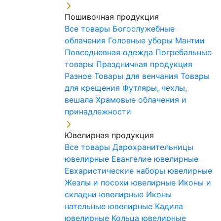
Пошивочная продукция
Все товары
Богослужебные
облачения
Головные уборы
Мантии
Повседневная одежда
Погребальные
товары
Праздничная продукция
Разное
Товары для венчания
Товары
для крещения
Футляры, чехлы,
вешала
Храмовые облачения и
принадлежности
Ювелирная продукция
Все товары
Дарохранительницы
ювелирные
Евангелие ювелирные
Евхаристические наборы ювелирные
Жезлы и посохи ювелирные
Иконы и
складни ювелирные
Иконы
нательные ювелирные
Кадила
ювелирные
Кольца ювелирные