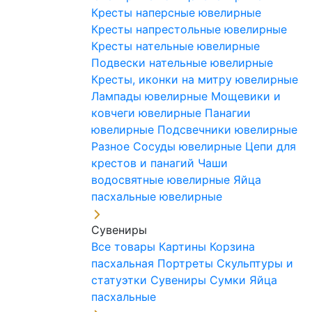
Кресты наперсные ювелирные
Кресты напрестольные ювелирные
Кресты нательные ювелирные
Подвески нательные ювелирные
Кресты, иконки на митру ювелирные
Лампады ювелирные
Мощевики и
ковчеги ювелирные
Панагии
ювелирные
Подсвечники ювелирные
Разное
Сосуды ювелирные
Цепи для
крестов и панагий
Чаши
водосвятные ювелирные
Яйца
пасхальные ювелирные
Сувениры
Все товары
Картины
Корзина
пасхальная
Портреты
Скульптуры и
статуэтки
Сувениры
Сумки
Яйца
пасхальные