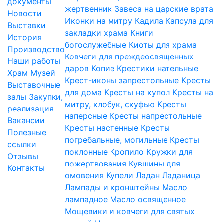
документы
жертвенник
Завеса на царские врата
Новости
Иконки на митру
Кадила
Капсула для
Выставки
закладки храма
Книги
История
богослужебные
Киоты для храма
Производство
Ковчеги для преждеосвященных
Наши работы
даров
Копие
Крестики нательные
Храм
Музей
Крест-иконы запрестольные
Кресты
Выставочные
для дома
Кресты на купол
Кресты на
залы
Закупки,
митру, клобук, скуфью
Кресты
реализация
наперсные
Кресты напрестольные
Вакансии
Кресты настенные
Кресты
Полезные
погребальные, могильные
Кресты
ссылки
поклонные
Кропило
Кружки для
Отзывы
пожертвования
Кувшины для
Контакты
омовения
Купели
Ладан
Ладаница
Лампады и кронштейны
Масло
лампадное
Масло освященное
Мощевики и ковчеги для святых