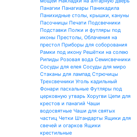
мощей
Накладки на алтарную дверь
Панагии
Панагиары
Паникадила
Панихидные столы, крышки, кануны
Пасочницы
Печати
Подсвечники
Подставки
Полки и футляры под
иконы
Престолы, Облачения на
престол
Приборы для соборования
Рамки под икону
Решётки на солею
Рипиды
Розовая вода
Семисвечники
Сосуды для елея
Сосуды для миро
Стаканы для лампад
Стрючицы
Трехсвечники
Уголь кадильный
Фонари пасхальные
Футляры под
церковную утварь
Хоругви
Цепи для
крестов и панагий
Чаши
водосвятные
Чаши для святых
частиц
Четки
Штандарты
Ящики для
свечей и огарков
Ящики
крестильные