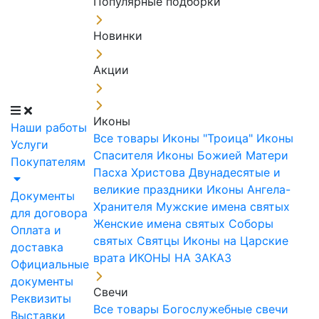
Популярные подборки
Новинки
Акции
Иконы
Наши работы
Все товары
Иконы "Троица"
Иконы
Услуги
Спасителя
Иконы Божией Матери
Покупателям
Пасха Христова
Двунадесятые и
великие праздники
Иконы Ангела-
Документы
Хранителя
Мужские имена святых
для договора
Женские имена святых
Соборы
Оплата и
святых
Святцы
Иконы на Царские
доставка
врата
ИКОНЫ НА ЗАКАЗ
Официальные
документы
Свечи
Реквизиты
Все товары
Богослужебные свечи
Выставки