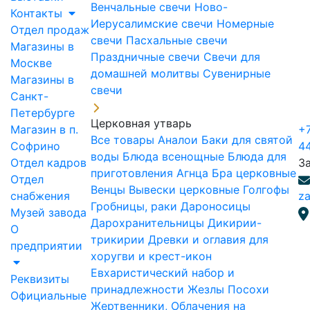
Венчальные свечи
Ново-
Контакты
Иерусалимские свечи
Номерные
Отдел продаж
свечи
Пасхальные свечи
Магазины в
Праздничные свечи
Свечи для
Москве
домашней молитвы
Сувенирные
Магазины в
свечи
Санкт-
Петербурге
Церковная утварь
Магазин в п.
+7
Все товары
Аналои
Баки для святой
Софрино
4
воды
Блюда всенощные
Блюда для
Отдел кадров
З
приготовления Агнца
Бра церковные
Отдел
Венцы
Вывески церковные
Голгофы
снабжения
za
Гробницы, раки
Дароносицы
Музей завода
Дарохранительницы
Дикирии-
О
трикирии
Древки и оглавия для
предприятии
хоругви и крест-икон
Евхаристический набор и
Реквизиты
принадлежности
Жезлы Посохи
Официальные
Жертвенники, Облачения на