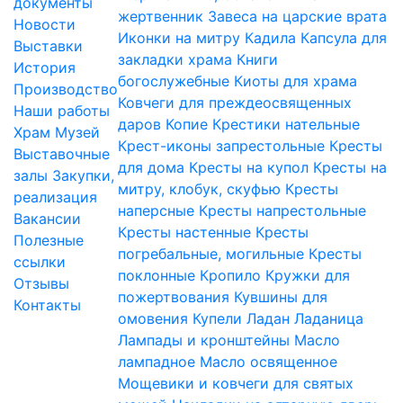
документы
жертвенник
Завеса на царские врата
Новости
Иконки на митру
Кадила
Капсула для
Выставки
закладки храма
Книги
История
богослужебные
Киоты для храма
Производство
Ковчеги для преждеосвященных
Наши работы
даров
Копие
Крестики нательные
Храм
Музей
Крест-иконы запрестольные
Кресты
Выставочные
для дома
Кресты на купол
Кресты на
залы
Закупки,
митру, клобук, скуфью
Кресты
реализация
наперсные
Кресты напрестольные
Вакансии
Кресты настенные
Кресты
Полезные
погребальные, могильные
Кресты
ссылки
поклонные
Кропило
Кружки для
Отзывы
пожертвования
Кувшины для
Контакты
омовения
Купели
Ладан
Ладаница
Лампады и кронштейны
Масло
лампадное
Масло освященное
Мощевики и ковчеги для святых