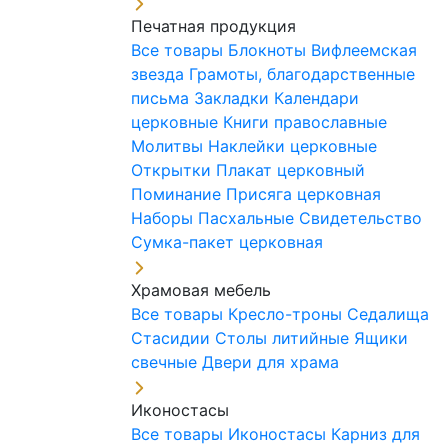
Печатная продукция
Все товары
Блокноты
Вифлеемская
звезда
Грамоты, благодарственные
письма
Закладки
Календари
церковные
Книги православные
Молитвы
Наклейки церковные
Открытки
Плакат церковный
Поминание
Присяга церковная
Наборы Пасхальные
Свидетельство
Сумка-пакет церковная
Храмовая мебель
Все товары
Кресло-троны
Седалища
Стасидии
Столы литийные
Ящики
свечные
Двери для храма
Иконостасы
Все товары
Иконостасы
Карниз для