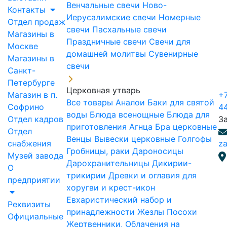
Венчальные свечи
Ново-
Контакты
Иерусалимские свечи
Номерные
Отдел продаж
свечи
Пасхальные свечи
Магазины в
Праздничные свечи
Свечи для
Москве
домашней молитвы
Сувенирные
Магазины в
свечи
Санкт-
Петербурге
Церковная утварь
Магазин в п.
+7
Все товары
Аналои
Баки для святой
Софрино
4
воды
Блюда всенощные
Блюда для
Отдел кадров
З
приготовления Агнца
Бра церковные
Отдел
Венцы
Вывески церковные
Голгофы
снабжения
za
Гробницы, раки
Дароносицы
Музей завода
Дарохранительницы
Дикирии-
О
трикирии
Древки и оглавия для
предприятии
хоругви и крест-икон
Евхаристический набор и
Реквизиты
принадлежности
Жезлы Посохи
Официальные
Жертвенники, Облачения на