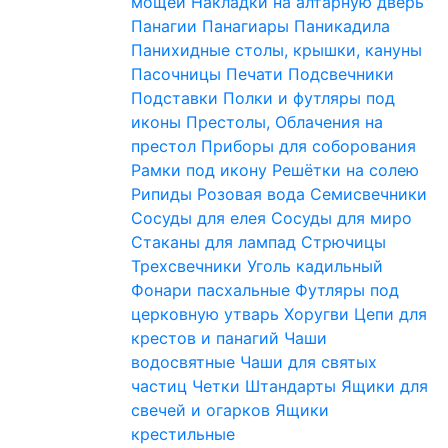
мощей
Накладки на алтарную дверь
Панагии
Панагиары
Паникадила
Панихидные столы, крышки, кануны
Пасочницы
Печати
Подсвечники
Подставки
Полки и футляры под
иконы
Престолы, Облачения на
престол
Приборы для соборования
Рамки под икону
Решётки на солею
Рипиды
Розовая вода
Семисвечники
Сосуды для елея
Сосуды для миро
Стаканы для лампад
Стрючицы
Трехсвечники
Уголь кадильный
Фонари пасхальные
Футляры под
церковную утварь
Хоругви
Цепи для
крестов и панагий
Чаши
водосвятные
Чаши для святых
частиц
Четки
Штандарты
Ящики для
свечей и огарков
Ящики
крестильные