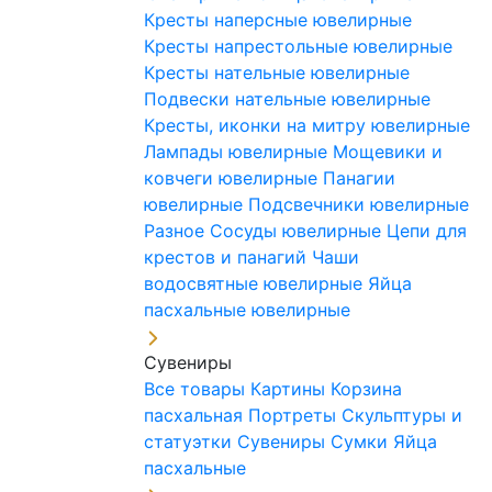
Кресты наперсные ювелирные
Кресты напрестольные ювелирные
Кресты нательные ювелирные
Подвески нательные ювелирные
Кресты, иконки на митру ювелирные
Лампады ювелирные
Мощевики и
ковчеги ювелирные
Панагии
ювелирные
Подсвечники ювелирные
Разное
Сосуды ювелирные
Цепи для
крестов и панагий
Чаши
водосвятные ювелирные
Яйца
пасхальные ювелирные
Сувениры
Все товары
Картины
Корзина
пасхальная
Портреты
Скульптуры и
статуэтки
Сувениры
Сумки
Яйца
пасхальные