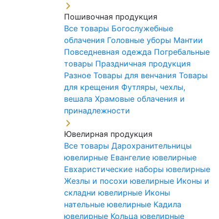
Пошивочная продукция
Все товары
Богослужебные
облачения
Головные уборы
Мантии
Повседневная одежда
Погребальные
товары
Праздничная продукция
Разное
Товары для венчания
Товары
для крещения
Футляры, чехлы,
вешала
Храмовые облачения и
принадлежности
Ювелирная продукция
Все товары
Дарохранительницы
ювелирные
Евангелие ювелирные
Евхаристические наборы ювелирные
Жезлы и посохи ювелирные
Иконы и
складни ювелирные
Иконы
нательные ювелирные
Кадила
ювелирные
Кольца ювелирные