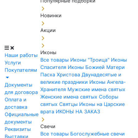
Популярные подборки
Новинки
Акции
Иконы
Наши работы
Все товары
Иконы "Троица"
Иконы
Услуги
Спасителя
Иконы Божией Матери
Покупателям
Пасха Христова
Двунадесятые и
великие праздники
Иконы Ангела-
Документы
Хранителя
Мужские имена святых
для договора
Женские имена святых
Соборы
Оплата и
святых
Святцы
Иконы на Царские
доставка
врата
ИКОНЫ НА ЗАКАЗ
Официальные
документы
Свечи
Реквизиты
Все товары
Богослужебные свечи
Выставки