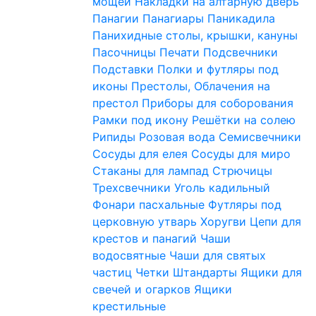
мощей
Накладки на алтарную дверь
Панагии
Панагиары
Паникадила
Панихидные столы, крышки, кануны
Пасочницы
Печати
Подсвечники
Подставки
Полки и футляры под
иконы
Престолы, Облачения на
престол
Приборы для соборования
Рамки под икону
Решётки на солею
Рипиды
Розовая вода
Семисвечники
Сосуды для елея
Сосуды для миро
Стаканы для лампад
Стрючицы
Трехсвечники
Уголь кадильный
Фонари пасхальные
Футляры под
церковную утварь
Хоругви
Цепи для
крестов и панагий
Чаши
водосвятные
Чаши для святых
частиц
Четки
Штандарты
Ящики для
свечей и огарков
Ящики
крестильные