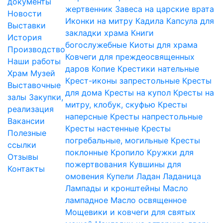
документы
жертвенник
Завеса на царские врата
Новости
Иконки на митру
Кадила
Капсула для
Выставки
закладки храма
Книги
История
богослужебные
Киоты для храма
Производство
Ковчеги для преждеосвященных
Наши работы
даров
Копие
Крестики нательные
Храм
Музей
Крест-иконы запрестольные
Кресты
Выставочные
для дома
Кресты на купол
Кресты на
залы
Закупки,
митру, клобук, скуфью
Кресты
реализация
наперсные
Кресты напрестольные
Вакансии
Кресты настенные
Кресты
Полезные
погребальные, могильные
Кресты
ссылки
поклонные
Кропило
Кружки для
Отзывы
пожертвования
Кувшины для
Контакты
омовения
Купели
Ладан
Ладаница
Лампады и кронштейны
Масло
лампадное
Масло освященное
Мощевики и ковчеги для святых