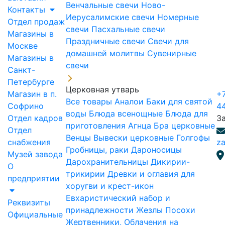
Венчальные свечи
Ново-
Контакты
Иерусалимские свечи
Номерные
Отдел продаж
свечи
Пасхальные свечи
Магазины в
Праздничные свечи
Свечи для
Москве
домашней молитвы
Сувенирные
Магазины в
свечи
Санкт-
Петербурге
Церковная утварь
Магазин в п.
+7
Все товары
Аналои
Баки для святой
Софрино
4
воды
Блюда всенощные
Блюда для
Отдел кадров
З
приготовления Агнца
Бра церковные
Отдел
Венцы
Вывески церковные
Голгофы
снабжения
za
Гробницы, раки
Дароносицы
Музей завода
Дарохранительницы
Дикирии-
О
трикирии
Древки и оглавия для
предприятии
хоругви и крест-икон
Евхаристический набор и
Реквизиты
принадлежности
Жезлы Посохи
Официальные
Жертвенники, Облачения на