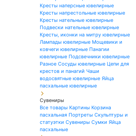
Кресты наперсные ювелирные
Кресты напрестольные ювелирные
Кресты нательные ювелирные
Подвески нательные ювелирные
Кресты, иконки на митру ювелирные
Лампады ювелирные
Мощевики и
ковчеги ювелирные
Панагии
ювелирные
Подсвечники ювелирные
Разное
Сосуды ювелирные
Цепи для
крестов и панагий
Чаши
водосвятные ювелирные
Яйца
пасхальные ювелирные
Сувениры
Все товары
Картины
Корзина
пасхальная
Портреты
Скульптуры и
статуэтки
Сувениры
Сумки
Яйца
пасхальные