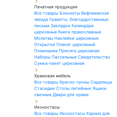
Печатная продукция
Все товары
Блокноты
Вифлеемская
звезда
Грамоты, благодарственные
письма
Закладки
Календари
церковные
Книги православные
Молитвы
Наклейки церковные
Открытки
Плакат церковный
Поминание
Присяга церковная
Наборы Пасхальные
Свидетельство
Сумка-пакет церковная
Храмовая мебель
Все товары
Кресло-троны
Седалища
Стасидии
Столы литийные
Ящики
свечные
Двери для храма
Иконостасы
Все товары
Иконостасы
Карниз для