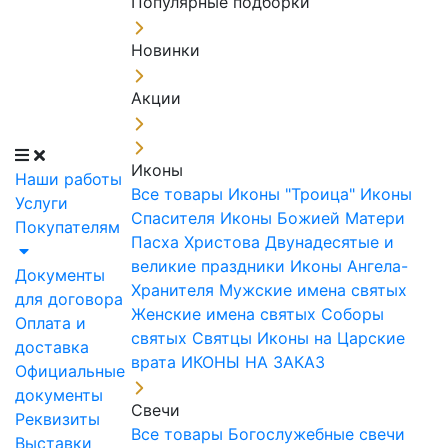
Популярные подборки
Новинки
Акции
Иконы
Наши работы
Все товары
Иконы "Троица"
Иконы
Услуги
Спасителя
Иконы Божией Матери
Покупателям
Пасха Христова
Двунадесятые и
великие праздники
Иконы Ангела-
Документы
Хранителя
Мужские имена святых
для договора
Женские имена святых
Соборы
Оплата и
святых
Святцы
Иконы на Царские
доставка
врата
ИКОНЫ НА ЗАКАЗ
Официальные
документы
Свечи
Реквизиты
Все товары
Богослужебные свечи
Выставки