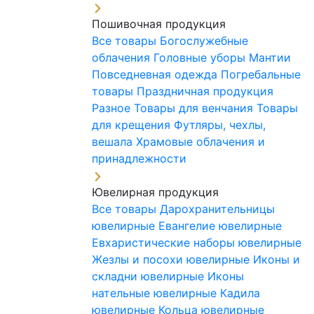
Пошивочная продукция
Все товары
Богослужебные
облачения
Головные уборы
Мантии
Повседневная одежда
Погребальные
товары
Праздничная продукция
Разное
Товары для венчания
Товары
для крещения
Футляры, чехлы,
вешала
Храмовые облачения и
принадлежности
Ювелирная продукция
Все товары
Дарохранительницы
ювелирные
Евангелие ювелирные
Евхаристические наборы ювелирные
Жезлы и посохи ювелирные
Иконы и
складни ювелирные
Иконы
нательные ювелирные
Кадила
ювелирные
Кольца ювелирные