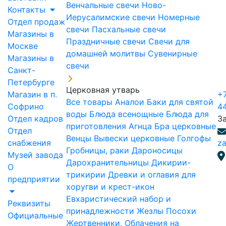
Венчальные свечи
Ново-
Контакты
Иерусалимские свечи
Номерные
Отдел продаж
свечи
Пасхальные свечи
Магазины в
Праздничные свечи
Свечи для
Москве
домашней молитвы
Сувенирные
Магазины в
свечи
Санкт-
Петербурге
Церковная утварь
Магазин в п.
+7
Все товары
Аналои
Баки для святой
Софрино
4
воды
Блюда всенощные
Блюда для
Отдел кадров
З
приготовления Агнца
Бра церковные
Отдел
Венцы
Вывески церковные
Голгофы
снабжения
za
Гробницы, раки
Дароносицы
Музей завода
Дарохранительницы
Дикирии-
О
трикирии
Древки и оглавия для
предприятии
хоругви и крест-икон
Евхаристический набор и
Реквизиты
принадлежности
Жезлы Посохи
Официальные
Жертвенники, Облачения на