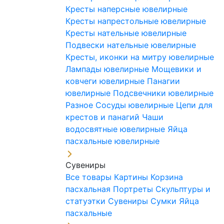
Кресты наперсные ювелирные
Кресты напрестольные ювелирные
Кресты нательные ювелирные
Подвески нательные ювелирные
Кресты, иконки на митру ювелирные
Лампады ювелирные
Мощевики и
ковчеги ювелирные
Панагии
ювелирные
Подсвечники ювелирные
Разное
Сосуды ювелирные
Цепи для
крестов и панагий
Чаши
водосвятные ювелирные
Яйца
пасхальные ювелирные
Сувениры
Все товары
Картины
Корзина
пасхальная
Портреты
Скульптуры и
статуэтки
Сувениры
Сумки
Яйца
пасхальные