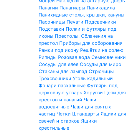
мощей
Накладки на алтарную дверь
Панагии
Панагиары
Паникадила
Панихидные столы, крышки, кануны
Пасочницы
Печати
Подсвечники
Подставки
Полки и футляры под
иконы
Престолы, Облачения на
престол
Приборы для соборования
Рамки под икону
Решётки на солею
Рипиды
Розовая вода
Семисвечники
Сосуды для елея
Сосуды для миро
Стаканы для лампад
Стрючицы
Трехсвечники
Уголь кадильный
Фонари пасхальные
Футляры под
церковную утварь
Хоругви
Цепи для
крестов и панагий
Чаши
водосвятные
Чаши для святых
частиц
Четки
Штандарты
Ящики для
свечей и огарков
Ящики
крестильные