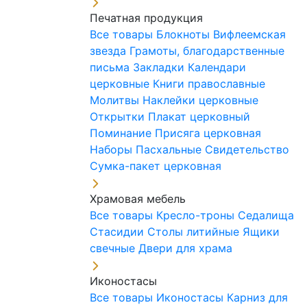
Печатная продукция
Все товары
Блокноты
Вифлеемская
звезда
Грамоты, благодарственные
письма
Закладки
Календари
церковные
Книги православные
Молитвы
Наклейки церковные
Открытки
Плакат церковный
Поминание
Присяга церковная
Наборы Пасхальные
Свидетельство
Сумка-пакет церковная
Храмовая мебель
Все товары
Кресло-троны
Седалища
Стасидии
Столы литийные
Ящики
свечные
Двери для храма
Иконостасы
Все товары
Иконостасы
Карниз для