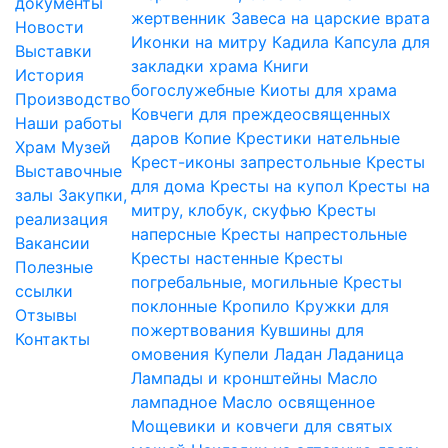
документы
жертвенник
Завеса на царские врата
Новости
Иконки на митру
Кадила
Капсула для
Выставки
закладки храма
Книги
История
богослужебные
Киоты для храма
Производство
Ковчеги для преждеосвященных
Наши работы
даров
Копие
Крестики нательные
Храм
Музей
Крест-иконы запрестольные
Кресты
Выставочные
для дома
Кресты на купол
Кресты на
залы
Закупки,
митру, клобук, скуфью
Кресты
реализация
наперсные
Кресты напрестольные
Вакансии
Кресты настенные
Кресты
Полезные
погребальные, могильные
Кресты
ссылки
поклонные
Кропило
Кружки для
Отзывы
пожертвования
Кувшины для
Контакты
омовения
Купели
Ладан
Ладаница
Лампады и кронштейны
Масло
лампадное
Масло освященное
Мощевики и ковчеги для святых