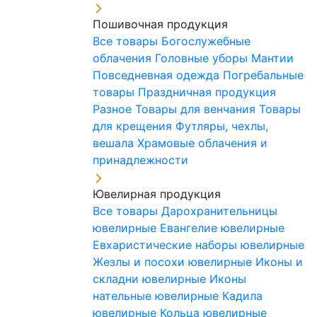
Пошивочная продукция
Все товары
Богослужебные
облачения
Головные уборы
Мантии
Повседневная одежда
Погребальные
товары
Праздничная продукция
Разное
Товары для венчания
Товары
для крещения
Футляры, чехлы,
вешала
Храмовые облачения и
принадлежности
Ювелирная продукция
Все товары
Дарохранительницы
ювелирные
Евангелие ювелирные
Евхаристические наборы ювелирные
Жезлы и посохи ювелирные
Иконы и
складни ювелирные
Иконы
нательные ювелирные
Кадила
ювелирные
Кольца ювелирные