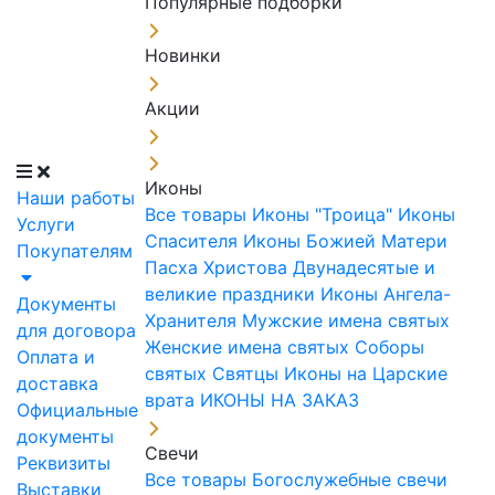
Популярные подборки
Новинки
Акции
Иконы
Наши работы
Все товары
Иконы "Троица"
Иконы
Услуги
Спасителя
Иконы Божией Матери
Покупателям
Пасха Христова
Двунадесятые и
великие праздники
Иконы Ангела-
Документы
Хранителя
Мужские имена святых
для договора
Женские имена святых
Соборы
Оплата и
святых
Святцы
Иконы на Царские
доставка
врата
ИКОНЫ НА ЗАКАЗ
Официальные
документы
Свечи
Реквизиты
Все товары
Богослужебные свечи
Выставки