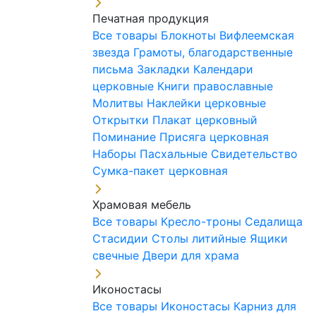
Печатная продукция
Все товары
Блокноты
Вифлеемская
звезда
Грамоты, благодарственные
письма
Закладки
Календари
церковные
Книги православные
Молитвы
Наклейки церковные
Открытки
Плакат церковный
Поминание
Присяга церковная
Наборы Пасхальные
Свидетельство
Сумка-пакет церковная
Храмовая мебель
Все товары
Кресло-троны
Седалища
Стасидии
Столы литийные
Ящики
свечные
Двери для храма
Иконостасы
Все товары
Иконостасы
Карниз для