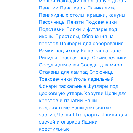
мощей
Накладки на алтарную дверь
Панагии
Панагиары
Паникадила
Панихидные столы, крышки, кануны
Пасочницы
Печати
Подсвечники
Подставки
Полки и футляры под
иконы
Престолы, Облачения на
престол
Приборы для соборования
Рамки под икону
Решётки на солею
Рипиды
Розовая вода
Семисвечники
Сосуды для елея
Сосуды для миро
Стаканы для лампад
Стрючицы
Трехсвечники
Уголь кадильный
Фонари пасхальные
Футляры под
церковную утварь
Хоругви
Цепи для
крестов и панагий
Чаши
водосвятные
Чаши для святых
частиц
Четки
Штандарты
Ящики для
свечей и огарков
Ящики
крестильные