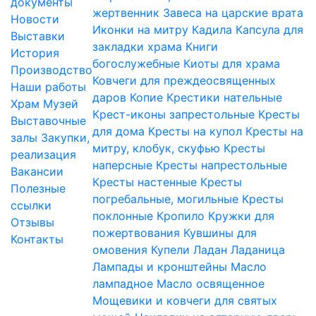
документы
жертвенник
Завеса на царские врата
Новости
Иконки на митру
Кадила
Капсула для
Выставки
закладки храма
Книги
История
богослужебные
Киоты для храма
Производство
Ковчеги для преждеосвященных
Наши работы
даров
Копие
Крестики нательные
Храм
Музей
Крест-иконы запрестольные
Кресты
Выставочные
для дома
Кресты на купол
Кресты на
залы
Закупки,
митру, клобук, скуфью
Кресты
реализация
наперсные
Кресты напрестольные
Вакансии
Кресты настенные
Кресты
Полезные
погребальные, могильные
Кресты
ссылки
поклонные
Кропило
Кружки для
Отзывы
пожертвования
Кувшины для
Контакты
омовения
Купели
Ладан
Ладаница
Лампады и кронштейны
Масло
лампадное
Масло освященное
Мощевики и ковчеги для святых