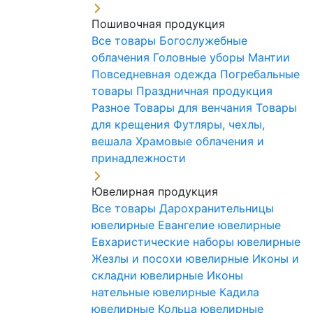
Пошивочная продукция
Все товары
Богослужебные
облачения
Головные уборы
Мантии
Повседневная одежда
Погребальные
товары
Праздничная продукция
Разное
Товары для венчания
Товары
для крещения
Футляры, чехлы,
вешала
Храмовые облачения и
принадлежности
Ювелирная продукция
Все товары
Дарохранительницы
ювелирные
Евангелие ювелирные
Евхаристические наборы ювелирные
Жезлы и посохи ювелирные
Иконы и
складни ювелирные
Иконы
нательные ювелирные
Кадила
ювелирные
Кольца ювелирные