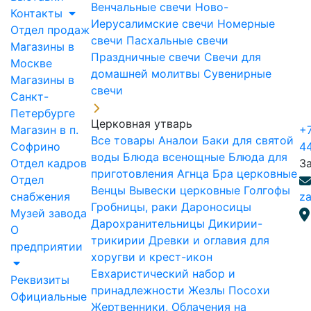
Венчальные свечи
Ново-
Контакты
Иерусалимские свечи
Номерные
Отдел продаж
свечи
Пасхальные свечи
Магазины в
Праздничные свечи
Свечи для
Москве
домашней молитвы
Сувенирные
Магазины в
свечи
Санкт-
Петербурге
Церковная утварь
Магазин в п.
+7
Все товары
Аналои
Баки для святой
Софрино
4
воды
Блюда всенощные
Блюда для
Отдел кадров
З
приготовления Агнца
Бра церковные
Отдел
Венцы
Вывески церковные
Голгофы
снабжения
za
Гробницы, раки
Дароносицы
Музей завода
Дарохранительницы
Дикирии-
О
трикирии
Древки и оглавия для
предприятии
хоругви и крест-икон
Евхаристический набор и
Реквизиты
принадлежности
Жезлы Посохи
Официальные
Жертвенники, Облачения на