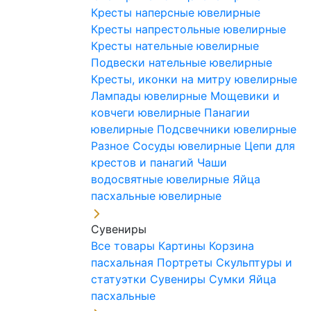
Кресты наперсные ювелирные
Кресты напрестольные ювелирные
Кресты нательные ювелирные
Подвески нательные ювелирные
Кресты, иконки на митру ювелирные
Лампады ювелирные
Мощевики и
ковчеги ювелирные
Панагии
ювелирные
Подсвечники ювелирные
Разное
Сосуды ювелирные
Цепи для
крестов и панагий
Чаши
водосвятные ювелирные
Яйца
пасхальные ювелирные
Сувениры
Все товары
Картины
Корзина
пасхальная
Портреты
Скульптуры и
статуэтки
Сувениры
Сумки
Яйца
пасхальные