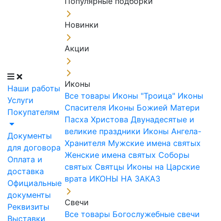
Популярные подборки
Новинки
Акции
Иконы
Наши работы
Все товары
Иконы "Троица"
Иконы
Услуги
Спасителя
Иконы Божией Матери
Покупателям
Пасха Христова
Двунадесятые и
великие праздники
Иконы Ангела-
Документы
Хранителя
Мужские имена святых
для договора
Женские имена святых
Соборы
Оплата и
святых
Святцы
Иконы на Царские
доставка
врата
ИКОНЫ НА ЗАКАЗ
Официальные
документы
Свечи
Реквизиты
Все товары
Богослужебные свечи
Выставки