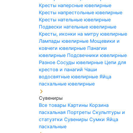
Кресты наперсные ювелирные
Кресты напрестольные ювелирные
Кресты нательные ювелирные
Подвески нательные ювелирные
Кресты, иконки на митру ювелирные
Лампады ювелирные
Мощевики и
ковчеги ювелирные
Панагии
ювелирные
Подсвечники ювелирные
Разное
Сосуды ювелирные
Цепи для
крестов и панагий
Чаши
водосвятные ювелирные
Яйца
пасхальные ювелирные
Сувениры
Все товары
Картины
Корзина
пасхальная
Портреты
Скульптуры и
статуэтки
Сувениры
Сумки
Яйца
пасхальные