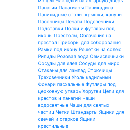
мощей
Накладки на алтарную дверь
Панагии
Панагиары
Паникадила
Панихидные столы, крышки, кануны
Пасочницы
Печати
Подсвечники
Подставки
Полки и футляры под
иконы
Престолы, Облачения на
престол
Приборы для соборования
Рамки под икону
Решётки на солею
Рипиды
Розовая вода
Семисвечники
Сосуды для елея
Сосуды для миро
Стаканы для лампад
Стрючицы
Трехсвечники
Уголь кадильный
Фонари пасхальные
Футляры под
церковную утварь
Хоругви
Цепи для
крестов и панагий
Чаши
водосвятные
Чаши для святых
частиц
Четки
Штандарты
Ящики для
свечей и огарков
Ящики
крестильные