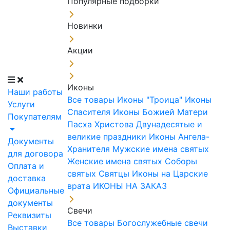
Популярные подборки
Новинки
Акции
Иконы
Наши работы
Все товары
Иконы "Троица"
Иконы
Услуги
Спасителя
Иконы Божией Матери
Покупателям
Пасха Христова
Двунадесятые и
великие праздники
Иконы Ангела-
Документы
Хранителя
Мужские имена святых
для договора
Женские имена святых
Соборы
Оплата и
святых
Святцы
Иконы на Царские
доставка
врата
ИКОНЫ НА ЗАКАЗ
Официальные
документы
Свечи
Реквизиты
Все товары
Богослужебные свечи
Выставки