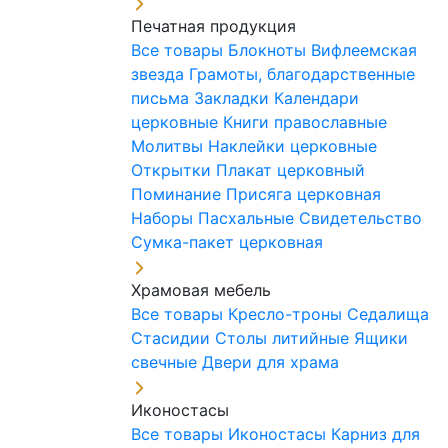
Печатная продукция
Все товары
Блокноты
Вифлеемская
звезда
Грамоты, благодарственные
письма
Закладки
Календари
церковные
Книги православные
Молитвы
Наклейки церковные
Открытки
Плакат церковный
Поминание
Присяга церковная
Наборы Пасхальные
Свидетельство
Сумка-пакет церковная
Храмовая мебель
Все товары
Кресло-троны
Седалища
Стасидии
Столы литийные
Ящики
свечные
Двери для храма
Иконостасы
Все товары
Иконостасы
Карниз для