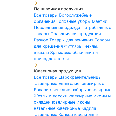
Пошивочная продукция
Все товары
Богослужебные
облачения
Головные уборы
Мантии
Повседневная одежда
Погребальные
товары
Праздничная продукция
Разное
Товары для венчания
Товары
для крещения
Футляры, чехлы,
вешала
Храмовые облачения и
принадлежности
Ювелирная продукция
Все товары
Дарохранительницы
ювелирные
Евангелие ювелирные
Евхаристические наборы ювелирные
Жезлы и посохи ювелирные
Иконы и
складни ювелирные
Иконы
нательные ювелирные
Кадила
ювелирные
Кольца ювелирные