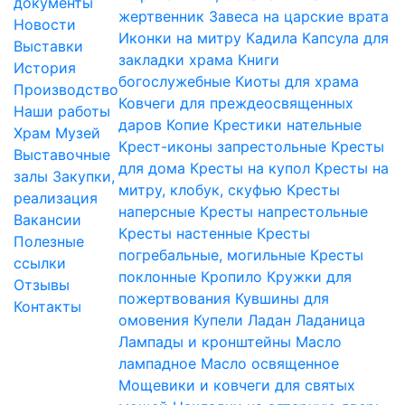
документы
жертвенник
Завеса на царские врата
Новости
Иконки на митру
Кадила
Капсула для
Выставки
закладки храма
Книги
История
богослужебные
Киоты для храма
Производство
Ковчеги для преждеосвященных
Наши работы
даров
Копие
Крестики нательные
Храм
Музей
Крест-иконы запрестольные
Кресты
Выставочные
для дома
Кресты на купол
Кресты на
залы
Закупки,
митру, клобук, скуфью
Кресты
реализация
наперсные
Кресты напрестольные
Вакансии
Кресты настенные
Кресты
Полезные
погребальные, могильные
Кресты
ссылки
поклонные
Кропило
Кружки для
Отзывы
пожертвования
Кувшины для
Контакты
омовения
Купели
Ладан
Ладаница
Лампады и кронштейны
Масло
лампадное
Масло освященное
Мощевики и ковчеги для святых