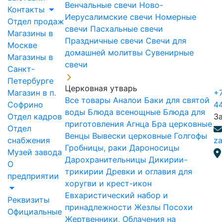
Венчальные свечи
Ново-
Контакты
Иерусалимские свечи
Номерные
Отдел продаж
свечи
Пасхальные свечи
Магазины в
Праздничные свечи
Свечи для
Москве
домашней молитвы
Сувенирные
Магазины в
свечи
Санкт-
Петербурге
Церковная утварь
Магазин в п.
+7
Все товары
Аналои
Баки для святой
Софрино
4
воды
Блюда всенощные
Блюда для
Отдел кадров
З
приготовления Агнца
Бра церковные
Отдел
Венцы
Вывески церковные
Голгофы
снабжения
za
Гробницы, раки
Дароносицы
Музей завода
Дарохранительницы
Дикирии-
О
трикирии
Древки и оглавия для
предприятии
хоругви и крест-икон
Евхаристический набор и
Реквизиты
принадлежности
Жезлы Посохи
Официальные
Жертвенники, Облачения на