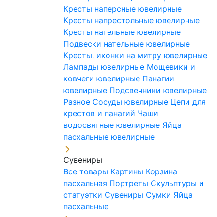
Кресты наперсные ювелирные
Кресты напрестольные ювелирные
Кресты нательные ювелирные
Подвески нательные ювелирные
Кресты, иконки на митру ювелирные
Лампады ювелирные
Мощевики и
ковчеги ювелирные
Панагии
ювелирные
Подсвечники ювелирные
Разное
Сосуды ювелирные
Цепи для
крестов и панагий
Чаши
водосвятные ювелирные
Яйца
пасхальные ювелирные
Сувениры
Все товары
Картины
Корзина
пасхальная
Портреты
Скульптуры и
статуэтки
Сувениры
Сумки
Яйца
пасхальные