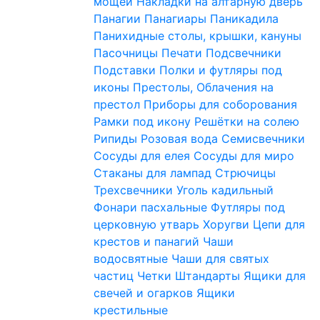
мощей
Накладки на алтарную дверь
Панагии
Панагиары
Паникадила
Панихидные столы, крышки, кануны
Пасочницы
Печати
Подсвечники
Подставки
Полки и футляры под
иконы
Престолы, Облачения на
престол
Приборы для соборования
Рамки под икону
Решётки на солею
Рипиды
Розовая вода
Семисвечники
Сосуды для елея
Сосуды для миро
Стаканы для лампад
Стрючицы
Трехсвечники
Уголь кадильный
Фонари пасхальные
Футляры под
церковную утварь
Хоругви
Цепи для
крестов и панагий
Чаши
водосвятные
Чаши для святых
частиц
Четки
Штандарты
Ящики для
свечей и огарков
Ящики
крестильные