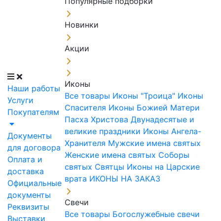
Популярные подборки
Новинки
Акции
Иконы
Наши работы
Все товары
Иконы "Троица"
Иконы
Услуги
Спасителя
Иконы Божией Матери
Покупателям
Пасха Христова
Двунадесятые и
великие праздники
Иконы Ангела-
Документы
Хранителя
Мужские имена святых
для договора
Женские имена святых
Соборы
Оплата и
святых
Святцы
Иконы на Царские
доставка
врата
ИКОНЫ НА ЗАКАЗ
Официальные
документы
Свечи
Реквизиты
Все товары
Богослужебные свечи
Выставки