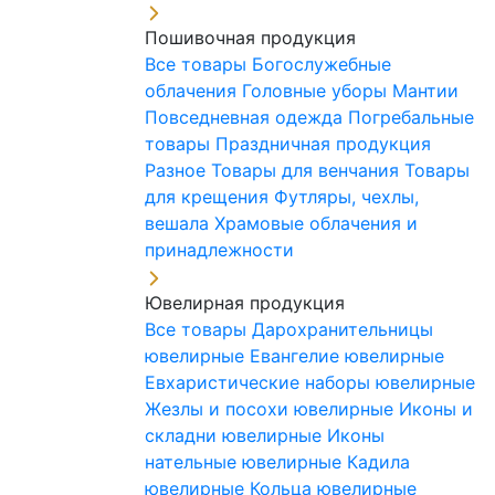
Пошивочная продукция
Все товары
Богослужебные
облачения
Головные уборы
Мантии
Повседневная одежда
Погребальные
товары
Праздничная продукция
Разное
Товары для венчания
Товары
для крещения
Футляры, чехлы,
вешала
Храмовые облачения и
принадлежности
Ювелирная продукция
Все товары
Дарохранительницы
ювелирные
Евангелие ювелирные
Евхаристические наборы ювелирные
Жезлы и посохи ювелирные
Иконы и
складни ювелирные
Иконы
нательные ювелирные
Кадила
ювелирные
Кольца ювелирные