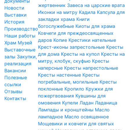
документы
жертвенник
Завеса на царские врата
Новости
Иконки на митру
Кадила
Капсула для
Выставки
закладки храма
Книги
История
богослужебные
Киоты для храма
Производство
Ковчеги для преждеосвященных
Наши работы
даров
Копие
Крестики нательные
Храм
Музей
Крест-иконы запрестольные
Кресты
Выставочные
для дома
Кресты на купол
Кресты на
залы
Закупки,
митру, клобук, скуфью
Кресты
реализация
наперсные
Кресты напрестольные
Вакансии
Кресты настенные
Кресты
Полезные
погребальные, могильные
Кресты
ссылки
поклонные
Кропило
Кружки для
Отзывы
пожертвования
Кувшины для
Контакты
омовения
Купели
Ладан
Ладаница
Лампады и кронштейны
Масло
лампадное
Масло освященное
Мощевики и ковчеги для святых