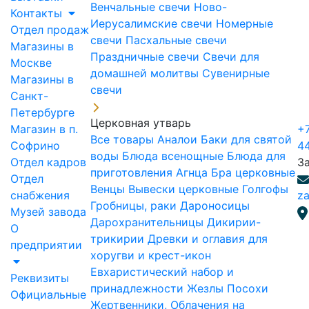
Венчальные свечи
Ново-
Контакты
Иерусалимские свечи
Номерные
Отдел продаж
свечи
Пасхальные свечи
Магазины в
Праздничные свечи
Свечи для
Москве
домашней молитвы
Сувенирные
Магазины в
свечи
Санкт-
Петербурге
Церковная утварь
Магазин в п.
+7
Все товары
Аналои
Баки для святой
Софрино
4
воды
Блюда всенощные
Блюда для
Отдел кадров
З
приготовления Агнца
Бра церковные
Отдел
Венцы
Вывески церковные
Голгофы
снабжения
za
Гробницы, раки
Дароносицы
Музей завода
Дарохранительницы
Дикирии-
О
трикирии
Древки и оглавия для
предприятии
хоругви и крест-икон
Евхаристический набор и
Реквизиты
принадлежности
Жезлы Посохи
Официальные
Жертвенники, Облачения на