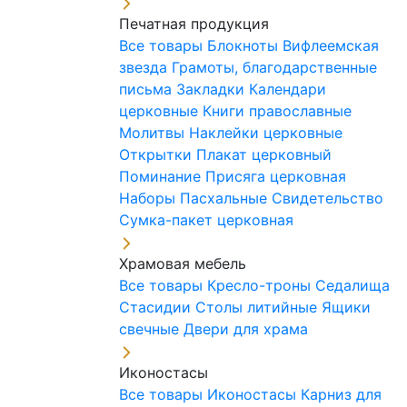
Печатная продукция
Все товары
Блокноты
Вифлеемская
звезда
Грамоты, благодарственные
письма
Закладки
Календари
церковные
Книги православные
Молитвы
Наклейки церковные
Открытки
Плакат церковный
Поминание
Присяга церковная
Наборы Пасхальные
Свидетельство
Сумка-пакет церковная
Храмовая мебель
Все товары
Кресло-троны
Седалища
Стасидии
Столы литийные
Ящики
свечные
Двери для храма
Иконостасы
Все товары
Иконостасы
Карниз для