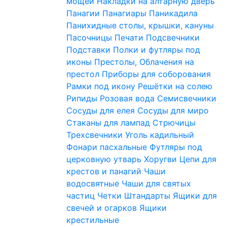
мощей
Накладки на алтарную дверь
Панагии
Панагиары
Паникадила
Панихидные столы, крышки, кануны
Пасочницы
Печати
Подсвечники
Подставки
Полки и футляры под
иконы
Престолы, Облачения на
престол
Приборы для соборования
Рамки под икону
Решётки на солею
Рипиды
Розовая вода
Семисвечники
Сосуды для елея
Сосуды для миро
Стаканы для лампад
Стрючицы
Трехсвечники
Уголь кадильный
Фонари пасхальные
Футляры под
церковную утварь
Хоругви
Цепи для
крестов и панагий
Чаши
водосвятные
Чаши для святых
частиц
Четки
Штандарты
Ящики для
свечей и огарков
Ящики
крестильные