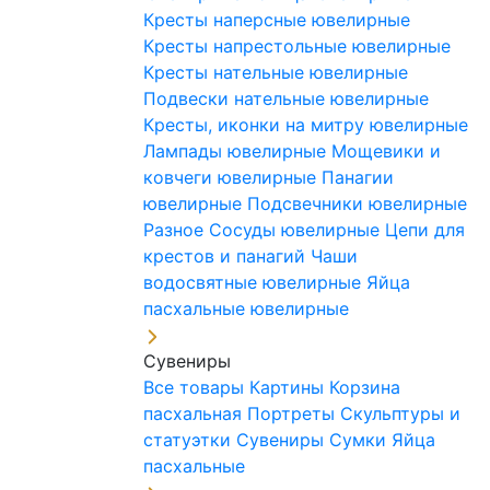
Кресты наперсные ювелирные
Кресты напрестольные ювелирные
Кресты нательные ювелирные
Подвески нательные ювелирные
Кресты, иконки на митру ювелирные
Лампады ювелирные
Мощевики и
ковчеги ювелирные
Панагии
ювелирные
Подсвечники ювелирные
Разное
Сосуды ювелирные
Цепи для
крестов и панагий
Чаши
водосвятные ювелирные
Яйца
пасхальные ювелирные
Сувениры
Все товары
Картины
Корзина
пасхальная
Портреты
Скульптуры и
статуэтки
Сувениры
Сумки
Яйца
пасхальные