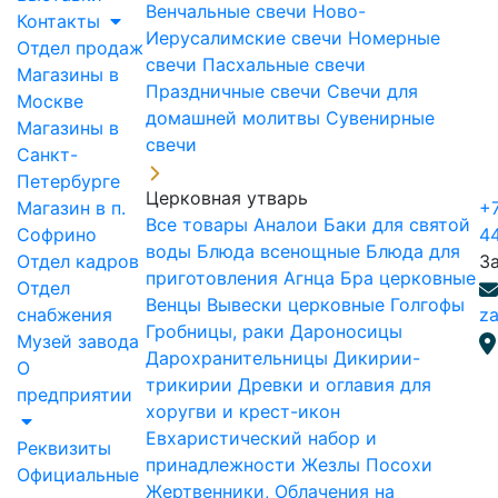
Венчальные свечи
Ново-
Контакты
Иерусалимские свечи
Номерные
Отдел продаж
свечи
Пасхальные свечи
Магазины в
Праздничные свечи
Свечи для
Москве
домашней молитвы
Сувенирные
Магазины в
свечи
Санкт-
Петербурге
Церковная утварь
Магазин в п.
+7
Все товары
Аналои
Баки для святой
Софрино
4
воды
Блюда всенощные
Блюда для
Отдел кадров
З
приготовления Агнца
Бра церковные
Отдел
Венцы
Вывески церковные
Голгофы
снабжения
za
Гробницы, раки
Дароносицы
Музей завода
Дарохранительницы
Дикирии-
О
трикирии
Древки и оглавия для
предприятии
хоругви и крест-икон
Евхаристический набор и
Реквизиты
принадлежности
Жезлы Посохи
Официальные
Жертвенники, Облачения на