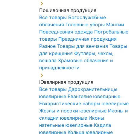
Пошивочная продукция
Все товары
Богослужебные
облачения
Головные уборы
Мантии
Повседневная одежда
Погребальные
товары
Праздничная продукция
Разное
Товары для венчания
Товары
для крещения
Футляры, чехлы,
вешала
Храмовые облачения и
принадлежности
Ювелирная продукция
Все товары
Дарохранительницы
ювелирные
Евангелие ювелирные
Евхаристические наборы ювелирные
Жезлы и посохи ювелирные
Иконы и
складни ювелирные
Иконы
нательные ювелирные
Кадила
ювелирные
Кольца ювелирные