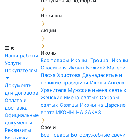
Популярные подборки
Новинки
Акции
Иконы
Наши работы
Все товары
Иконы "Троица"
Иконы
Услуги
Спасителя
Иконы Божией Матери
Покупателям
Пасха Христова
Двунадесятые и
великие праздники
Иконы Ангела-
Документы
Хранителя
Мужские имена святых
для договора
Женские имена святых
Соборы
Оплата и
святых
Святцы
Иконы на Царские
доставка
врата
ИКОНЫ НА ЗАКАЗ
Официальные
документы
Свечи
Реквизиты
Все товары
Богослужебные свечи
Выставки