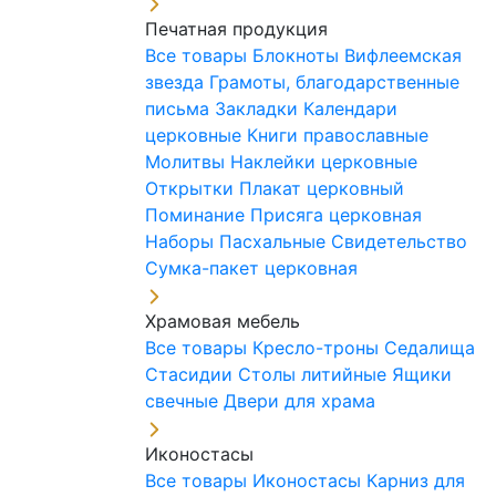
Печатная продукция
Все товары
Блокноты
Вифлеемская
звезда
Грамоты, благодарственные
письма
Закладки
Календари
церковные
Книги православные
Молитвы
Наклейки церковные
Открытки
Плакат церковный
Поминание
Присяга церковная
Наборы Пасхальные
Свидетельство
Сумка-пакет церковная
Храмовая мебель
Все товары
Кресло-троны
Седалища
Стасидии
Столы литийные
Ящики
свечные
Двери для храма
Иконостасы
Все товары
Иконостасы
Карниз для