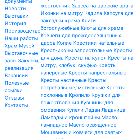
документы
жертвенник
Завеса на царские врата
Новости
Иконки на митру
Кадила
Капсула для
Выставки
закладки храма
Книги
История
богослужебные
Киоты для храма
Производство
Ковчеги для преждеосвященных
Наши работы
даров
Копие
Крестики нательные
Храм
Музей
Крест-иконы запрестольные
Кресты
Выставочные
для дома
Кресты на купол
Кресты на
залы
Закупки,
митру, клобук, скуфью
Кресты
реализация
наперсные
Кресты напрестольные
Вакансии
Кресты настенные
Кресты
Полезные
погребальные, могильные
Кресты
ссылки
поклонные
Кропило
Кружки для
Отзывы
пожертвования
Кувшины для
Контакты
омовения
Купели
Ладан
Ладаница
Лампады и кронштейны
Масло
лампадное
Масло освященное
Мощевики и ковчеги для святых