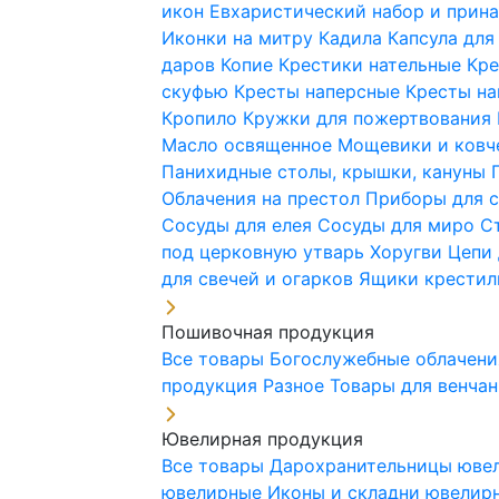
икон
Евхаристический набор и при
Иконки на митру
Кадила
Капсула для
даров
Копие
Крестики нательные
Кре
скуфью
Кресты наперсные
Кресты н
Кропило
Кружки для пожертвования
Масло освященное
Мощевики и ковч
Панихидные столы, крышки, кануны
Облачения на престол
Приборы для 
Сосуды для елея
Сосуды для миро
С
под церковную утварь
Хоругви
Цепи 
для свечей и огарков
Ящики крестил
Пошивочная продукция
Все товары
Богослужебные облачен
продукция
Разное
Товары для венча
Ювелирная продукция
Все товары
Дарохранительницы юве
ювелирные
Иконы и складни ювели