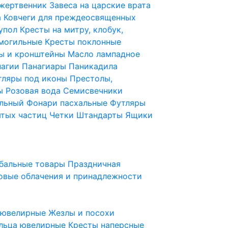
 жертвенник
Завеса на царские врата
а
Ковчеги для преждеосвященных
купол
Кресты на митру, клобук,
 могильные
Кресты поклонные
ы и кронштейны
Масло лампадное
нагии
Панагиары
Паникадила
тляры под иконы
Престолы,
ды
Розовая вода
Семисвечники
ильный
Фонари пасхальные
Футляры
ятых частиц
Четки
Штандарты
Ящики
бальные товары
Праздничная
овые облачения и принадлежности
ы ювелирные
Жезлы и посохи
льца ювелирные
Кресты наперсные