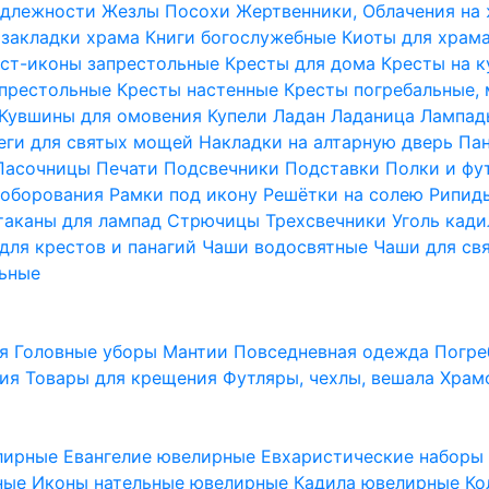
надлежности
Жезлы Посохи
Жертвенники, Облачения на
 закладки храма
Книги богослужебные
Киоты для храм
ст-иконы запрестольные
Кресты для дома
Кресты на 
апрестольные
Кресты настенные
Кресты погребальные,
Кувшины для омовения
Купели
Ладан
Ладаница
Лампад
еги для святых мощей
Накладки на алтарную дверь
Па
Пасочницы
Печати
Подсвечники
Подставки
Полки и фу
соборования
Рамки под икону
Решётки на солею
Рипи
таканы для лампад
Стрючицы
Трехсвечники
Уголь кад
для крестов и панагий
Чаши водосвятные
Чаши для св
ьные
ия
Головные уборы
Мантии
Повседневная одежда
Погре
ния
Товары для крещения
Футляры, чехлы, вешала
Храм
лирные
Евангелие ювелирные
Евхаристические набор
рные
Иконы нательные ювелирные
Кадила ювелирные
Ко