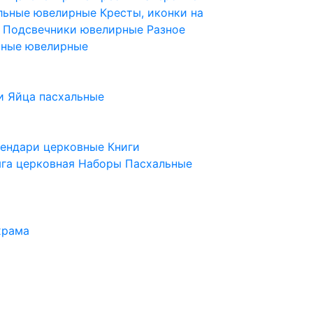
ельные ювелирные
Кресты, иконки на
е
Подсвечники ювелирные
Разное
ьные ювелирные
и
Яйца пасхальные
лендари церковные
Книги
га церковная
Наборы Пасхальные
храма