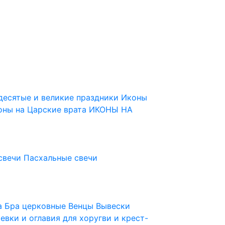
десятые и великие праздники
Иконы
оны на Царские врата
ИКОНЫ НА
свечи
Пасхальные свечи
ца
Бра церковные
Венцы
Вывески
евки и оглавия для хоругви и крест-