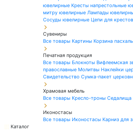
ювелирные
Кресты напрестольные 
митру ювелирные
Лампады ювелирн
Сосуды ювелирные
Цепи для кресто
Сувениры
Все товары
Картины
Корзина пасхал
Печатная продукция
Все товары
Блокноты
Вифлеемская з
православные
Молитвы
Наклейки це
Свидетельство
Сумка-пакет церковн
Храмовая мебель
Все товары
Кресло-троны
Седалищ
Иконостасы
Все товары
Иконостасы
Карниз для 
Каталог