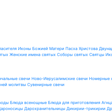
пасителя
Иконы Божией Матери
Пасха Христова
Двуна
ятых
Женские имена святых
Соборы святых
Святцы
Ик
нчальные свечи
Ново-Иерусалимские свечи
Номерные 
шней молитвы
Сувенирные свечи
 воды
Блюда всенощные
Блюда для приготовления Агн
Дароносицы
Дарохранительницы
Дикирии-трикирии
Др