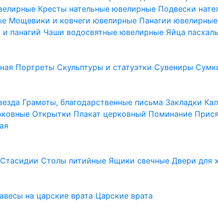
ювелирные
Кресты нательные ювелирные
Подвески нат
ые
Мощевики и ковчеги ювелирные
Панагии ювелирны
в и панагий
Чаши водосвятные ювелирные
Яйца пасхал
ьная
Портреты
Скульптуры и статуэтки
Сувениры
Сумк
везда
Грамоты, благодарственные письма
Закладки
Ка
рковные
Открытки
Плакат церковный
Поминание
Прися
ая
а
Стасидии
Столы литийные
Ящики свечные
Двери для 
завесы на царские врата
Царские врата