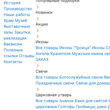
Популярные подборки
История
Производство
Новинки
Наши работы
Храм
Музей
Акции
Выставочные
залы
Закупки,
реализация
Иконы
Вакансии
Все товары
Иконы "Троица"
Иконы С
Полезные
Ангела-Хранителя
Мужские имена св
ссылки
Отзывы
ЗАКАЗ
Контакты
Свечи
Все товары
Богослужебные свечи
Ве
Праздничные свечи
Свечи для дома
Церковная утварь
Все товары
Аналои
Баки для святой
церковные
Голгофы
Гробницы, раки