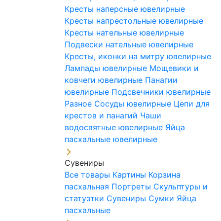
Кресты наперсные ювелирные
Кресты напрестольные ювелирные
Кресты нательные ювелирные
Подвески нательные ювелирные
Кресты, иконки на митру ювелирные
Лампады ювелирные
Мощевики и
ковчеги ювелирные
Панагии
ювелирные
Подсвечники ювелирные
Разное
Сосуды ювелирные
Цепи для
крестов и панагий
Чаши
водосвятные ювелирные
Яйца
пасхальные ювелирные
Сувениры
Все товары
Картины
Корзина
пасхальная
Портреты
Скульптуры и
статуэтки
Сувениры
Сумки
Яйца
пасхальные