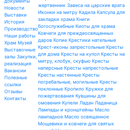
документы
жертвенник
Завеса на царские врата
Новости
Иконки на митру
Кадила
Капсула для
Выставки
закладки храма
Книги
История
богослужебные
Киоты для храма
Производство
Ковчеги для преждеосвященных
Наши работы
даров
Копие
Крестики нательные
Храм
Музей
Крест-иконы запрестольные
Кресты
Выставочные
для дома
Кресты на купол
Кресты на
залы
Закупки,
митру, клобук, скуфью
Кресты
реализация
наперсные
Кресты напрестольные
Вакансии
Кресты настенные
Кресты
Полезные
погребальные, могильные
Кресты
ссылки
поклонные
Кропило
Кружки для
Отзывы
пожертвования
Кувшины для
Контакты
омовения
Купели
Ладан
Ладаница
Лампады и кронштейны
Масло
лампадное
Масло освященное
Мощевики и ковчеги для святых