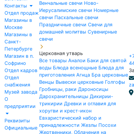
Венчальные свечи
Ново-
Контакты
Иерусалимские свечи
Номерные
Отдел продаж
свечи
Пасхальные свечи
Магазины в
Праздничные свечи
Свечи для
Москве
домашней молитвы
Сувенирные
Магазины в
свечи
Санкт-
Петербурге
Церковная утварь
Магазин в п.
+7
Все товары
Аналои
Баки для святой
Софрино
4
воды
Блюда всенощные
Блюда для
Отдел кадров
З
приготовления Агнца
Бра церковные
Отдел
Венцы
Вывески церковные
Голгофы
снабжения
za
Гробницы, раки
Дароносицы
Музей завода
Дарохранительницы
Дикирии-
О
трикирии
Древки и оглавия для
предприятии
хоругви и крест-икон
Евхаристический набор и
Реквизиты
принадлежности
Жезлы Посохи
Официальные
Жертвенники, Облачения на