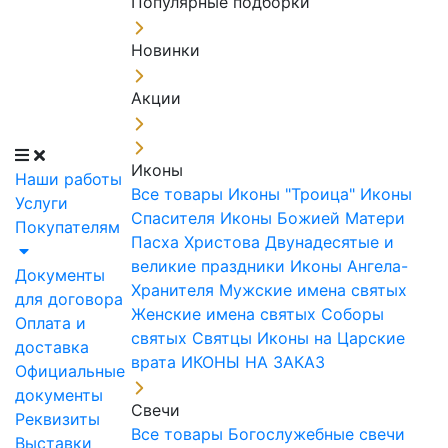
Популярные подборки
Новинки
Акции
Иконы
Наши работы
Все товары
Иконы "Троица"
Иконы
Услуги
Спасителя
Иконы Божией Матери
Покупателям
Пасха Христова
Двунадесятые и
великие праздники
Иконы Ангела-
Документы
Хранителя
Мужские имена святых
для договора
Женские имена святых
Соборы
Оплата и
святых
Святцы
Иконы на Царские
доставка
врата
ИКОНЫ НА ЗАКАЗ
Официальные
документы
Свечи
Реквизиты
Все товары
Богослужебные свечи
Выставки