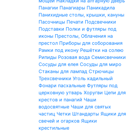
мощей
Накладки на алтарную дверь
Панагии
Панагиары
Паникадила
Панихидные столы, крышки, кануны
Пасочницы
Печати
Подсвечники
Подставки
Полки и футляры под
иконы
Престолы, Облачения на
престол
Приборы для соборования
Рамки под икону
Решётки на солею
Рипиды
Розовая вода
Семисвечники
Сосуды для елея
Сосуды для миро
Стаканы для лампад
Стрючицы
Трехсвечники
Уголь кадильный
Фонари пасхальные
Футляры под
церковную утварь
Хоругви
Цепи для
крестов и панагий
Чаши
водосвятные
Чаши для святых
частиц
Четки
Штандарты
Ящики для
свечей и огарков
Ящики
крестильные