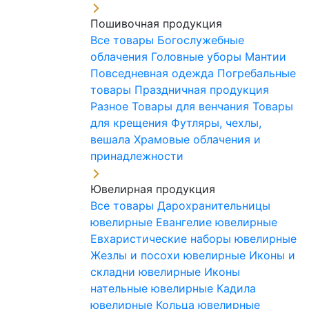
Пошивочная продукция
Все товары
Богослужебные
облачения
Головные уборы
Мантии
Повседневная одежда
Погребальные
товары
Праздничная продукция
Разное
Товары для венчания
Товары
для крещения
Футляры, чехлы,
вешала
Храмовые облачения и
принадлежности
Ювелирная продукция
Все товары
Дарохранительницы
ювелирные
Евангелие ювелирные
Евхаристические наборы ювелирные
Жезлы и посохи ювелирные
Иконы и
складни ювелирные
Иконы
нательные ювелирные
Кадила
ювелирные
Кольца ювелирные