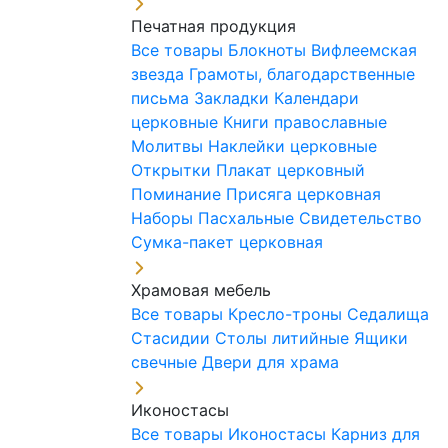
Печатная продукция
Все товары
Блокноты
Вифлеемская
звезда
Грамоты, благодарственные
письма
Закладки
Календари
церковные
Книги православные
Молитвы
Наклейки церковные
Открытки
Плакат церковный
Поминание
Присяга церковная
Наборы Пасхальные
Свидетельство
Сумка-пакет церковная
Храмовая мебель
Все товары
Кресло-троны
Седалища
Стасидии
Столы литийные
Ящики
свечные
Двери для храма
Иконостасы
Все товары
Иконостасы
Карниз для