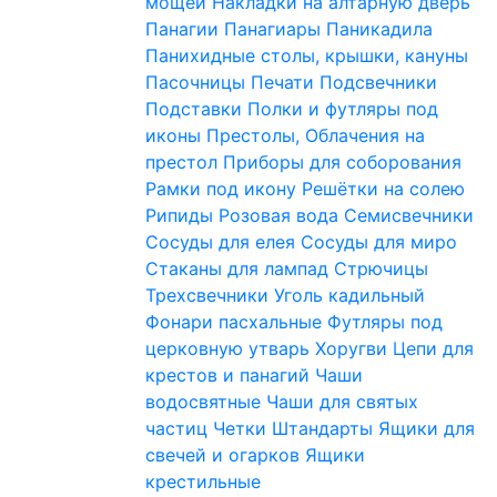
мощей
Накладки на алтарную дверь
Панагии
Панагиары
Паникадила
Панихидные столы, крышки, кануны
Пасочницы
Печати
Подсвечники
Подставки
Полки и футляры под
иконы
Престолы, Облачения на
престол
Приборы для соборования
Рамки под икону
Решётки на солею
Рипиды
Розовая вода
Семисвечники
Сосуды для елея
Сосуды для миро
Стаканы для лампад
Стрючицы
Трехсвечники
Уголь кадильный
Фонари пасхальные
Футляры под
церковную утварь
Хоругви
Цепи для
крестов и панагий
Чаши
водосвятные
Чаши для святых
частиц
Четки
Штандарты
Ящики для
свечей и огарков
Ящики
крестильные