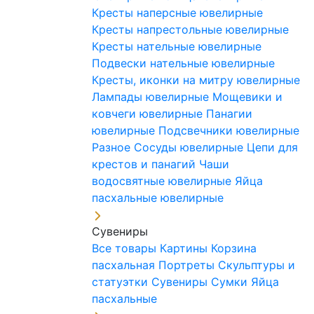
Кресты наперсные ювелирные
Кресты напрестольные ювелирные
Кресты нательные ювелирные
Подвески нательные ювелирные
Кресты, иконки на митру ювелирные
Лампады ювелирные
Мощевики и
ковчеги ювелирные
Панагии
ювелирные
Подсвечники ювелирные
Разное
Сосуды ювелирные
Цепи для
крестов и панагий
Чаши
водосвятные ювелирные
Яйца
пасхальные ювелирные
Сувениры
Все товары
Картины
Корзина
пасхальная
Портреты
Скульптуры и
статуэтки
Сувениры
Сумки
Яйца
пасхальные