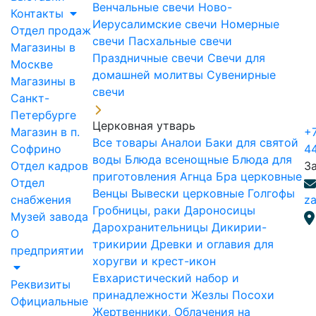
Венчальные свечи
Ново-
Контакты
Иерусалимские свечи
Номерные
Отдел продаж
свечи
Пасхальные свечи
Магазины в
Праздничные свечи
Свечи для
Москве
домашней молитвы
Сувенирные
Магазины в
свечи
Санкт-
Петербурге
Церковная утварь
Магазин в п.
+7
Все товары
Аналои
Баки для святой
Софрино
4
воды
Блюда всенощные
Блюда для
Отдел кадров
З
приготовления Агнца
Бра церковные
Отдел
Венцы
Вывески церковные
Голгофы
снабжения
za
Гробницы, раки
Дароносицы
Музей завода
Дарохранительницы
Дикирии-
О
трикирии
Древки и оглавия для
предприятии
хоругви и крест-икон
Евхаристический набор и
Реквизиты
принадлежности
Жезлы Посохи
Официальные
Жертвенники, Облачения на