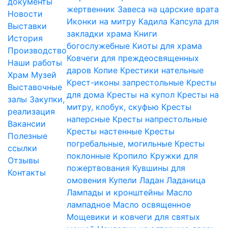
документы
жертвенник
Завеса на царские врата
Новости
Иконки на митру
Кадила
Капсула для
Выставки
закладки храма
Книги
История
богослужебные
Киоты для храма
Производство
Ковчеги для преждеосвященных
Наши работы
даров
Копие
Крестики нательные
Храм
Музей
Крест-иконы запрестольные
Кресты
Выставочные
для дома
Кресты на купол
Кресты на
залы
Закупки,
митру, клобук, скуфью
Кресты
реализация
наперсные
Кресты напрестольные
Вакансии
Кресты настенные
Кресты
Полезные
погребальные, могильные
Кресты
ссылки
поклонные
Кропило
Кружки для
Отзывы
пожертвования
Кувшины для
Контакты
омовения
Купели
Ладан
Ладаница
Лампады и кронштейны
Масло
лампадное
Масло освященное
Мощевики и ковчеги для святых