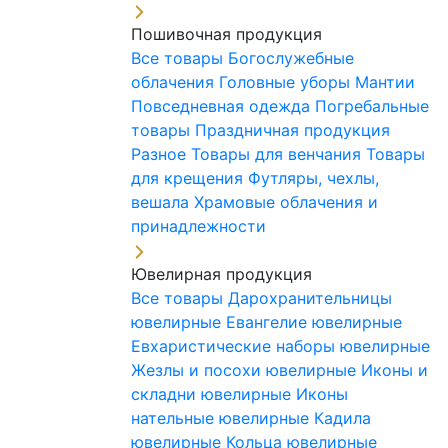
Пошивочная продукция
Все товары
Богослужебные
облачения
Головные уборы
Мантии
Повседневная одежда
Погребальные
товары
Праздничная продукция
Разное
Товары для венчания
Товары
для крещения
Футляры, чехлы,
вешала
Храмовые облачения и
принадлежности
Ювелирная продукция
Все товары
Дарохранительницы
ювелирные
Евангелие ювелирные
Евхаристические наборы ювелирные
Жезлы и посохи ювелирные
Иконы и
складни ювелирные
Иконы
нательные ювелирные
Кадила
ювелирные
Кольца ювелирные