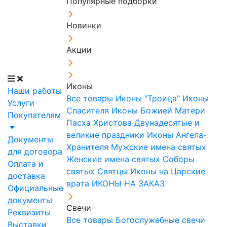
Популярные подборки
Новинки
Акции
Иконы
Наши работы
Все товары
Иконы "Троица"
Иконы
Услуги
Спасителя
Иконы Божией Матери
Покупателям
Пасха Христова
Двунадесятые и
великие праздники
Иконы Ангела-
Документы
Хранителя
Мужские имена святых
для договора
Женские имена святых
Соборы
Оплата и
святых
Святцы
Иконы на Царские
доставка
врата
ИКОНЫ НА ЗАКАЗ
Официальные
документы
Свечи
Реквизиты
Все товары
Богослужебные свечи
Выставки