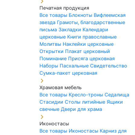
Печатная продукция
Все товары
Блокноты
Вифлеемская
звезда
Грамоты, благодарственные
письма
Закладки
Календари
церковные
Книги православные
Молитвы
Наклейки церковные
Открытки
Плакат церковный
Поминание
Присяга церковная
Наборы Пасхальные
Свидетельство
Сумка-пакет церковная
Храмовая мебель
Все товары
Кресло-троны
Седалища
Стасидии
Столы литийные
Ящики
свечные
Двери для храма
Иконостасы
Все товары
Иконостасы
Карниз для