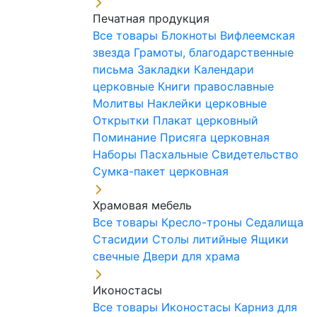
Печатная продукция
Все товары
Блокноты
Вифлеемская
звезда
Грамоты, благодарственные
письма
Закладки
Календари
церковные
Книги православные
Молитвы
Наклейки церковные
Открытки
Плакат церковный
Поминание
Присяга церковная
Наборы Пасхальные
Свидетельство
Сумка-пакет церковная
Храмовая мебель
Все товары
Кресло-троны
Седалища
Стасидии
Столы литийные
Ящики
свечные
Двери для храма
Иконостасы
Все товары
Иконостасы
Карниз для