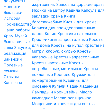
документы
жертвенник
Завеса на царские врата
Новости
Иконки на митру
Кадила
Капсула для
Выставки
закладки храма
Книги
История
богослужебные
Киоты для храма
Производство
Ковчеги для преждеосвященных
Наши работы
даров
Копие
Крестики нательные
Храм
Музей
Крест-иконы запрестольные
Кресты
Выставочные
для дома
Кресты на купол
Кресты на
залы
Закупки,
митру, клобук, скуфью
Кресты
реализация
наперсные
Кресты напрестольные
Вакансии
Кресты настенные
Кресты
Полезные
погребальные, могильные
Кресты
ссылки
поклонные
Кропило
Кружки для
Отзывы
пожертвования
Кувшины для
Контакты
омовения
Купели
Ладан
Ладаница
Лампады и кронштейны
Масло
лампадное
Масло освященное
Мощевики и ковчеги для святых