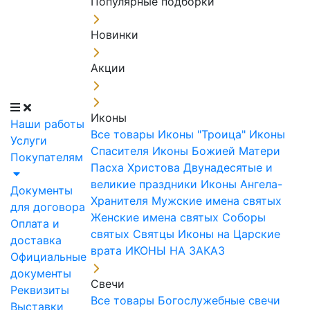
Популярные подборки
Новинки
Акции
Иконы
Наши работы
Все товары
Иконы "Троица"
Иконы
Услуги
Спасителя
Иконы Божией Матери
Покупателям
Пасха Христова
Двунадесятые и
великие праздники
Иконы Ангела-
Документы
Хранителя
Мужские имена святых
для договора
Женские имена святых
Соборы
Оплата и
святых
Святцы
Иконы на Царские
доставка
врата
ИКОНЫ НА ЗАКАЗ
Официальные
документы
Свечи
Реквизиты
Все товары
Богослужебные свечи
Выставки