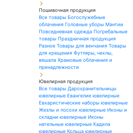
Пошивочная продукция
Все товары
Богослужебные
облачения
Головные уборы
Мантии
Повседневная одежда
Погребальные
товары
Праздничная продукция
Разное
Товары для венчания
Товары
для крещения
Футляры, чехлы,
вешала
Храмовые облачения и
принадлежности
Ювелирная продукция
Все товары
Дарохранительницы
ювелирные
Евангелие ювелирные
Евхаристические наборы ювелирные
Жезлы и посохи ювелирные
Иконы и
складни ювелирные
Иконы
нательные ювелирные
Кадила
ювелирные
Кольца ювелирные