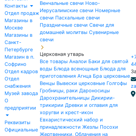
Венчальные свечи
Ново-
Контакты
Иерусалимские свечи
Номерные
Отдел продаж
свечи
Пасхальные свечи
Магазины в
Праздничные свечи
Свечи для
Москве
домашней молитвы
Сувенирные
Магазины в
свечи
Санкт-
Петербурге
Церковная утварь
Магазин в п.
+7
Все товары
Аналои
Баки для святой
Софрино
4
воды
Блюда всенощные
Блюда для
Отдел кадров
З
приготовления Агнца
Бра церковные
Отдел
Венцы
Вывески церковные
Голгофы
снабжения
za
Гробницы, раки
Дароносицы
Музей завода
Дарохранительницы
Дикирии-
О
трикирии
Древки и оглавия для
предприятии
хоругви и крест-икон
Евхаристический набор и
Реквизиты
принадлежности
Жезлы Посохи
Официальные
Жертвенники, Облачения на