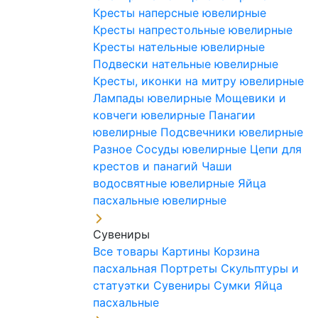
Кресты наперсные ювелирные
Кресты напрестольные ювелирные
Кресты нательные ювелирные
Подвески нательные ювелирные
Кресты, иконки на митру ювелирные
Лампады ювелирные
Мощевики и
ковчеги ювелирные
Панагии
ювелирные
Подсвечники ювелирные
Разное
Сосуды ювелирные
Цепи для
крестов и панагий
Чаши
водосвятные ювелирные
Яйца
пасхальные ювелирные
Сувениры
Все товары
Картины
Корзина
пасхальная
Портреты
Скульптуры и
статуэтки
Сувениры
Сумки
Яйца
пасхальные