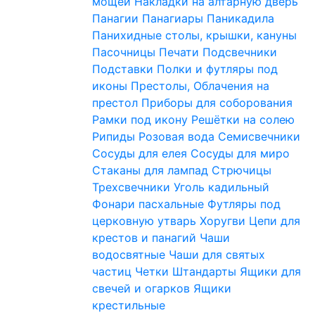
мощей
Накладки на алтарную дверь
Панагии
Панагиары
Паникадила
Панихидные столы, крышки, кануны
Пасочницы
Печати
Подсвечники
Подставки
Полки и футляры под
иконы
Престолы, Облачения на
престол
Приборы для соборования
Рамки под икону
Решётки на солею
Рипиды
Розовая вода
Семисвечники
Сосуды для елея
Сосуды для миро
Стаканы для лампад
Стрючицы
Трехсвечники
Уголь кадильный
Фонари пасхальные
Футляры под
церковную утварь
Хоругви
Цепи для
крестов и панагий
Чаши
водосвятные
Чаши для святых
частиц
Четки
Штандарты
Ящики для
свечей и огарков
Ящики
крестильные