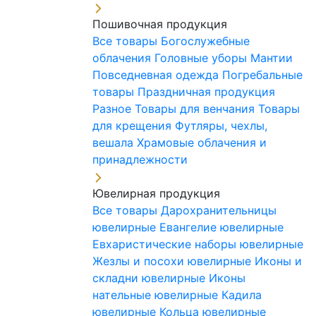
Пошивочная продукция
Все товары
Богослужебные
облачения
Головные уборы
Мантии
Повседневная одежда
Погребальные
товары
Праздничная продукция
Разное
Товары для венчания
Товары
для крещения
Футляры, чехлы,
вешала
Храмовые облачения и
принадлежности
Ювелирная продукция
Все товары
Дарохранительницы
ювелирные
Евангелие ювелирные
Евхаристические наборы ювелирные
Жезлы и посохи ювелирные
Иконы и
складни ювелирные
Иконы
нательные ювелирные
Кадила
ювелирные
Кольца ювелирные