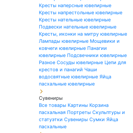
Кресты наперсные ювелирные
Кресты напрестольные ювелирные
Кресты нательные ювелирные
Подвески нательные ювелирные
Кресты, иконки на митру ювелирные
Лампады ювелирные
Мощевики и
ковчеги ювелирные
Панагии
ювелирные
Подсвечники ювелирные
Разное
Сосуды ювелирные
Цепи для
крестов и панагий
Чаши
водосвятные ювелирные
Яйца
пасхальные ювелирные
Сувениры
Все товары
Картины
Корзина
пасхальная
Портреты
Скульптуры и
статуэтки
Сувениры
Сумки
Яйца
пасхальные