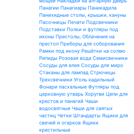
мощей
Накладки на алтарную дверь
Панагии
Панагиары
Паникадила
Панихидные столы, крышки, кануны
Пасочницы
Печати
Подсвечники
Подставки
Полки и футляры под
иконы
Престолы, Облачения на
престол
Приборы для соборования
Рамки под икону
Решётки на солею
Рипиды
Розовая вода
Семисвечники
Сосуды для елея
Сосуды для миро
Стаканы для лампад
Стрючицы
Трехсвечники
Уголь кадильный
Фонари пасхальные
Футляры под
церковную утварь
Хоругви
Цепи для
крестов и панагий
Чаши
водосвятные
Чаши для святых
частиц
Четки
Штандарты
Ящики для
свечей и огарков
Ящики
крестильные