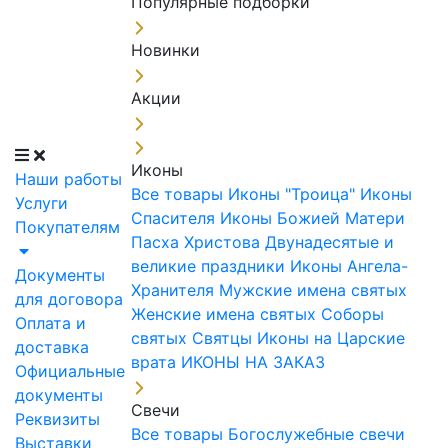
Популярные подборки
Новинки
Акции
Иконы
Наши работы
Все товары
Иконы "Троица"
Иконы
Услуги
Спасителя
Иконы Божией Матери
Покупателям
Пасха Христова
Двунадесятые и
великие праздники
Иконы Ангела-
Документы
Хранителя
Мужские имена святых
для договора
Женские имена святых
Соборы
Оплата и
святых
Святцы
Иконы на Царские
доставка
врата
ИКОНЫ НА ЗАКАЗ
Официальные
документы
Свечи
Реквизиты
Все товары
Богослужебные свечи
Выставки