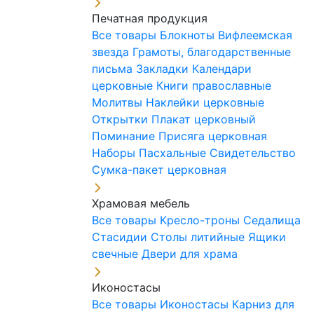
Печатная продукция
Все товары
Блокноты
Вифлеемская
звезда
Грамоты, благодарственные
письма
Закладки
Календари
церковные
Книги православные
Молитвы
Наклейки церковные
Открытки
Плакат церковный
Поминание
Присяга церковная
Наборы Пасхальные
Свидетельство
Сумка-пакет церковная
Храмовая мебель
Все товары
Кресло-троны
Седалища
Стасидии
Столы литийные
Ящики
свечные
Двери для храма
Иконостасы
Все товары
Иконостасы
Карниз для