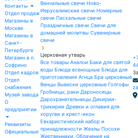
Венчальные свечи
Ново-
Контакты
Иерусалимские свечи
Номерные
Отдел продаж
свечи
Пасхальные свечи
Магазины в
Праздничные свечи
Свечи для
Москве
домашней молитвы
Сувенирные
Магазины в
свечи
Санкт-
Петербурге
Церковная утварь
Магазин в п.
+7
Все товары
Аналои
Баки для святой
Софрино
4
воды
Блюда всенощные
Блюда для
Отдел кадров
З
приготовления Агнца
Бра церковные
Отдел
Венцы
Вывески церковные
Голгофы
снабжения
za
Гробницы, раки
Дароносицы
Музей завода
Дарохранительницы
Дикирии-
О
трикирии
Древки и оглавия для
предприятии
хоругви и крест-икон
Евхаристический набор и
Реквизиты
принадлежности
Жезлы Посохи
Официальные
Жертвенники, Облачения на