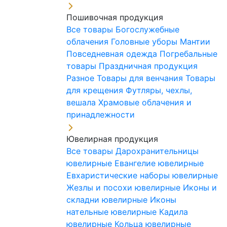
Пошивочная продукция
Все товары
Богослужебные
облачения
Головные уборы
Мантии
Повседневная одежда
Погребальные
товары
Праздничная продукция
Разное
Товары для венчания
Товары
для крещения
Футляры, чехлы,
вешала
Храмовые облачения и
принадлежности
Ювелирная продукция
Все товары
Дарохранительницы
ювелирные
Евангелие ювелирные
Евхаристические наборы ювелирные
Жезлы и посохи ювелирные
Иконы и
складни ювелирные
Иконы
нательные ювелирные
Кадила
ювелирные
Кольца ювелирные