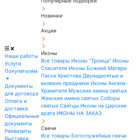
Популярные подборки
Новинки
Акции
Иконы
Наши работы
Все товары
Иконы "Троица"
Иконы
Услуги
Спасителя
Иконы Божией Матери
Покупателям
Пасха Христова
Двунадесятые и
великие праздники
Иконы Ангела-
Документы
Хранителя
Мужские имена святых
для договора
Женские имена святых
Соборы
Оплата и
святых
Святцы
Иконы на Царские
доставка
врата
ИКОНЫ НА ЗАКАЗ
Официальные
документы
Свечи
Реквизиты
Все товары
Богослужебные свечи
Выставки