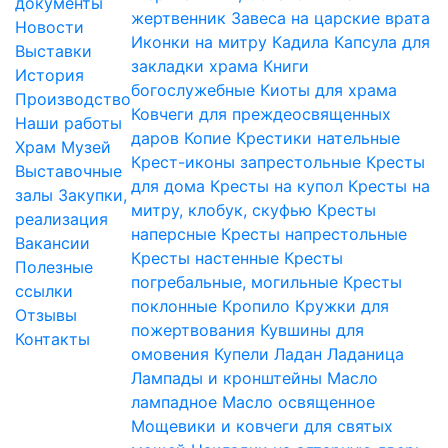
документы
жертвенник
Завеса на царские врата
Новости
Иконки на митру
Кадила
Капсула для
Выставки
закладки храма
Книги
История
богослужебные
Киоты для храма
Производство
Ковчеги для преждеосвященных
Наши работы
даров
Копие
Крестики нательные
Храм
Музей
Крест-иконы запрестольные
Кресты
Выставочные
для дома
Кресты на купол
Кресты на
залы
Закупки,
митру, клобук, скуфью
Кресты
реализация
наперсные
Кресты напрестольные
Вакансии
Кресты настенные
Кресты
Полезные
погребальные, могильные
Кресты
ссылки
поклонные
Кропило
Кружки для
Отзывы
пожертвования
Кувшины для
Контакты
омовения
Купели
Ладан
Ладаница
Лампады и кронштейны
Масло
лампадное
Масло освященное
Мощевики и ковчеги для святых