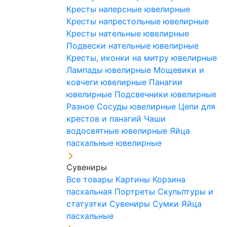
Кресты наперсные ювелирные
Кресты напрестольные ювелирные
Кресты нательные ювелирные
Подвески нательные ювелирные
Кресты, иконки на митру ювелирные
Лампады ювелирные
Мощевики и
ковчеги ювелирные
Панагии
ювелирные
Подсвечники ювелирные
Разное
Сосуды ювелирные
Цепи для
крестов и панагий
Чаши
водосвятные ювелирные
Яйца
пасхальные ювелирные
Сувениры
Все товары
Картины
Корзина
пасхальная
Портреты
Скульптуры и
статуэтки
Сувениры
Сумки
Яйца
пасхальные