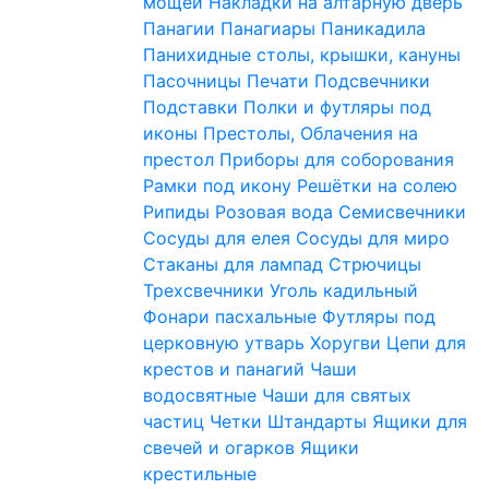
мощей
Накладки на алтарную дверь
Панагии
Панагиары
Паникадила
Панихидные столы, крышки, кануны
Пасочницы
Печати
Подсвечники
Подставки
Полки и футляры под
иконы
Престолы, Облачения на
престол
Приборы для соборования
Рамки под икону
Решётки на солею
Рипиды
Розовая вода
Семисвечники
Сосуды для елея
Сосуды для миро
Стаканы для лампад
Стрючицы
Трехсвечники
Уголь кадильный
Фонари пасхальные
Футляры под
церковную утварь
Хоругви
Цепи для
крестов и панагий
Чаши
водосвятные
Чаши для святых
частиц
Четки
Штандарты
Ящики для
свечей и огарков
Ящики
крестильные