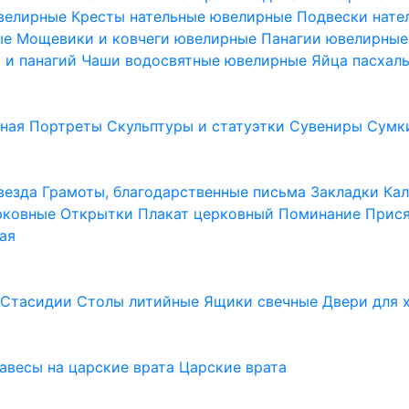
ювелирные
Кресты нательные ювелирные
Подвески нат
ые
Мощевики и ковчеги ювелирные
Панагии ювелирны
в и панагий
Чаши водосвятные ювелирные
Яйца пасхал
ьная
Портреты
Скульптуры и статуэтки
Сувениры
Сумк
везда
Грамоты, благодарственные письма
Закладки
Ка
рковные
Открытки
Плакат церковный
Поминание
Прися
ая
а
Стасидии
Столы литийные
Ящики свечные
Двери для 
завесы на царские врата
Царские врата