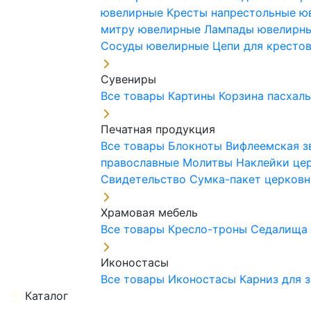
ювелирные
Кресты напрестольные 
митру ювелирные
Лампады ювелирн
Сосуды ювелирные
Цепи для кресто
Сувениры
Все товары
Картины
Корзина пасхал
Печатная продукция
Все товары
Блокноты
Вифлеемская з
православные
Молитвы
Наклейки це
Свидетельство
Сумка-пакет церковн
Храмовая мебель
Все товары
Кресло-троны
Седалищ
Иконостасы
Все товары
Иконостасы
Карниз для 
Каталог