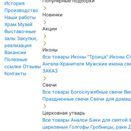
Популярные подборки
История
Производство
Новинки
Наши работы
Храм
Музей
Акции
Выставочные
залы
Закупки,
реализация
Иконы
Вакансии
Все товары
Иконы "Троица"
Иконы С
Полезные
Ангела-Хранителя
Мужские имена св
ссылки
Отзывы
ЗАКАЗ
Контакты
Свечи
Все товары
Богослужебные свечи
Ве
Праздничные свечи
Свечи для дома
Церковная утварь
Все товары
Аналои
Баки для святой
церковные
Голгофы
Гробницы, раки