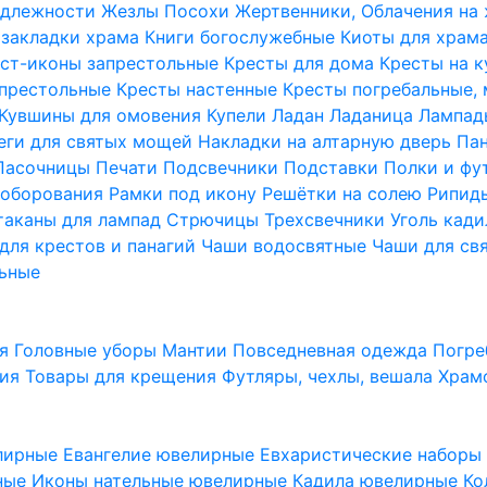
надлежности
Жезлы Посохи
Жертвенники, Облачения на
 закладки храма
Книги богослужебные
Киоты для храм
ст-иконы запрестольные
Кресты для дома
Кресты на 
апрестольные
Кресты настенные
Кресты погребальные,
Кувшины для омовения
Купели
Ладан
Ладаница
Лампад
еги для святых мощей
Накладки на алтарную дверь
Па
Пасочницы
Печати
Подсвечники
Подставки
Полки и фу
соборования
Рамки под икону
Решётки на солею
Рипи
таканы для лампад
Стрючицы
Трехсвечники
Уголь кад
для крестов и панагий
Чаши водосвятные
Чаши для св
ьные
ия
Головные уборы
Мантии
Повседневная одежда
Погре
ния
Товары для крещения
Футляры, чехлы, вешала
Храм
лирные
Евангелие ювелирные
Евхаристические набор
рные
Иконы нательные ювелирные
Кадила ювелирные
Ко