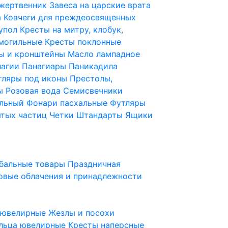
 жертвенник
Завеса на царские врата
а
Ковчеги для преждеосвященных
купол
Кресты на митру, клобук,
 могильные
Кресты поклонные
ы и кронштейны
Масло лампадное
нагии
Панагиары
Паникадила
тляры под иконы
Престолы,
ды
Розовая вода
Семисвечники
ильный
Фонари пасхальные
Футляры
ятых частиц
Четки
Штандарты
Ящики
бальные товары
Праздничная
овые облачения и принадлежности
ы ювелирные
Жезлы и посохи
льца ювелирные
Кресты наперсные