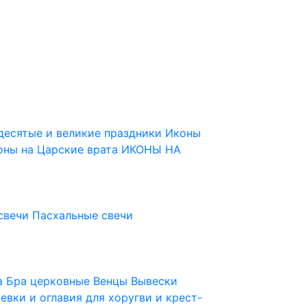
десятые и великие праздники
Иконы
оны на Царские врата
ИКОНЫ НА
свечи
Пасхальные свечи
ца
Бра церковные
Венцы
Вывески
евки и оглавия для хоругви и крест-