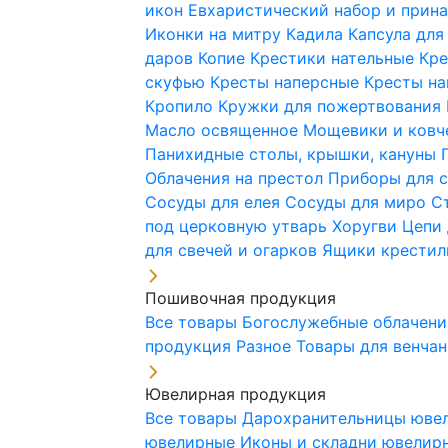
икон
Евхаристический набор и при
Иконки на митру
Кадила
Капсула для
даров
Копие
Крестики нательные
Кре
скуфью
Кресты наперсные
Кресты н
Кропило
Кружки для пожертвования
Масло освященное
Мощевики и ковч
Панихидные столы, крышки, кануны
Облачения на престол
Приборы для 
Сосуды для елея
Сосуды для миро
С
под церковную утварь
Хоругви
Цепи 
для свечей и огарков
Ящики крестил
Пошивочная продукция
Все товары
Богослужебные облачен
продукция
Разное
Товары для венча
Ювелирная продукция
Все товары
Дарохранительницы юве
ювелирные
Иконы и складни ювели