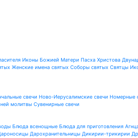
пасителя
Иконы Божией Матери
Пасха Христова
Двуна
ятых
Женские имена святых
Соборы святых
Святцы
Ик
нчальные свечи
Ново-Иерусалимские свечи
Номерные 
шней молитвы
Сувенирные свечи
 воды
Блюда всенощные
Блюда для приготовления Агн
Дароносицы
Дарохранительницы
Дикирии-трикирии
Др