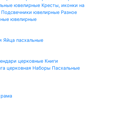
ельные ювелирные
Кресты, иконки на
е
Подсвечники ювелирные
Разное
ьные ювелирные
и
Яйца пасхальные
лендари церковные
Книги
га церковная
Наборы Пасхальные
храма