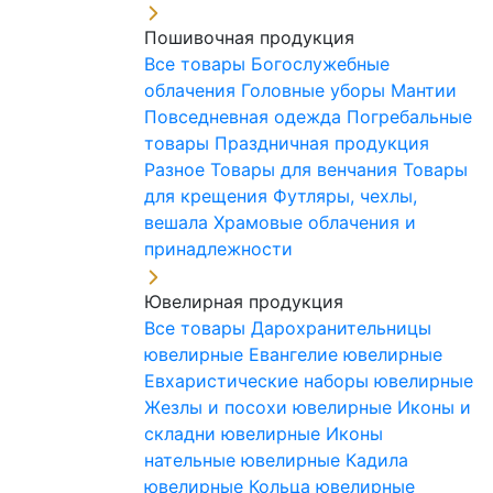
Пошивочная продукция
Все товары
Богослужебные
облачения
Головные уборы
Мантии
Повседневная одежда
Погребальные
товары
Праздничная продукция
Разное
Товары для венчания
Товары
для крещения
Футляры, чехлы,
вешала
Храмовые облачения и
принадлежности
Ювелирная продукция
Все товары
Дарохранительницы
ювелирные
Евангелие ювелирные
Евхаристические наборы ювелирные
Жезлы и посохи ювелирные
Иконы и
складни ювелирные
Иконы
нательные ювелирные
Кадила
ювелирные
Кольца ювелирные