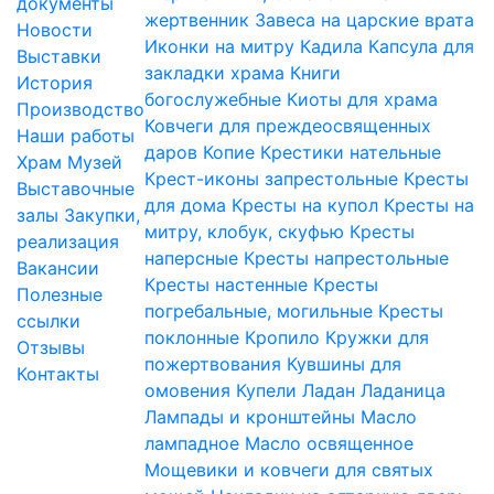
документы
жертвенник
Завеса на царские врата
Новости
Иконки на митру
Кадила
Капсула для
Выставки
закладки храма
Книги
История
богослужебные
Киоты для храма
Производство
Ковчеги для преждеосвященных
Наши работы
даров
Копие
Крестики нательные
Храм
Музей
Крест-иконы запрестольные
Кресты
Выставочные
для дома
Кресты на купол
Кресты на
залы
Закупки,
митру, клобук, скуфью
Кресты
реализация
наперсные
Кресты напрестольные
Вакансии
Кресты настенные
Кресты
Полезные
погребальные, могильные
Кресты
ссылки
поклонные
Кропило
Кружки для
Отзывы
пожертвования
Кувшины для
Контакты
омовения
Купели
Ладан
Ладаница
Лампады и кронштейны
Масло
лампадное
Масло освященное
Мощевики и ковчеги для святых