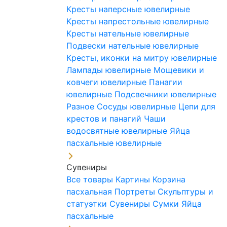
Кресты наперсные ювелирные
Кресты напрестольные ювелирные
Кресты нательные ювелирные
Подвески нательные ювелирные
Кресты, иконки на митру ювелирные
Лампады ювелирные
Мощевики и
ковчеги ювелирные
Панагии
ювелирные
Подсвечники ювелирные
Разное
Сосуды ювелирные
Цепи для
крестов и панагий
Чаши
водосвятные ювелирные
Яйца
пасхальные ювелирные
Сувениры
Все товары
Картины
Корзина
пасхальная
Портреты
Скульптуры и
статуэтки
Сувениры
Сумки
Яйца
пасхальные