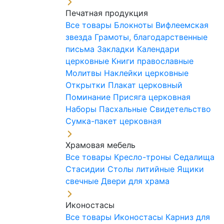
Печатная продукция
Все товары
Блокноты
Вифлеемская
звезда
Грамоты, благодарственные
письма
Закладки
Календари
церковные
Книги православные
Молитвы
Наклейки церковные
Открытки
Плакат церковный
Поминание
Присяга церковная
Наборы Пасхальные
Свидетельство
Сумка-пакет церковная
Храмовая мебель
Все товары
Кресло-троны
Седалища
Стасидии
Столы литийные
Ящики
свечные
Двери для храма
Иконостасы
Все товары
Иконостасы
Карниз для