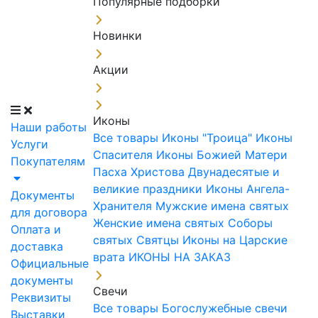
Популярные подборки
Новинки
Акции
Иконы
Наши работы
Все товары
Иконы "Троица"
Иконы
Услуги
Спасителя
Иконы Божией Матери
Покупателям
Пасха Христова
Двунадесятые и
великие праздники
Иконы Ангела-
Документы
Хранителя
Мужские имена святых
для договора
Женские имена святых
Соборы
Оплата и
святых
Святцы
Иконы на Царские
доставка
врата
ИКОНЫ НА ЗАКАЗ
Официальные
документы
Свечи
Реквизиты
Все товары
Богослужебные свечи
Выставки