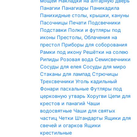
мощей
Накладки на алтарную дверь
Панагии
Панагиары
Паникадила
Панихидные столы, крышки, кануны
Пасочницы
Печати
Подсвечники
Подставки
Полки и футляры под
иконы
Престолы, Облачения на
престол
Приборы для соборования
Рамки под икону
Решётки на солею
Рипиды
Розовая вода
Семисвечники
Сосуды для елея
Сосуды для миро
Стаканы для лампад
Стрючицы
Трехсвечники
Уголь кадильный
Фонари пасхальные
Футляры под
церковную утварь
Хоругви
Цепи для
крестов и панагий
Чаши
водосвятные
Чаши для святых
частиц
Четки
Штандарты
Ящики для
свечей и огарков
Ящики
крестильные