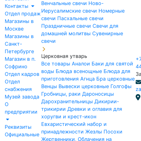
Венчальные свечи
Ново-
Контакты
Иерусалимские свечи
Номерные
Отдел продаж
свечи
Пасхальные свечи
Магазины в
Праздничные свечи
Свечи для
Москве
домашней молитвы
Сувенирные
Магазины в
свечи
Санкт-
Петербурге
Церковная утварь
Магазин в п.
+7
Все товары
Аналои
Баки для святой
Софрино
4
воды
Блюда всенощные
Блюда для
Отдел кадров
З
приготовления Агнца
Бра церковные
Отдел
Венцы
Вывески церковные
Голгофы
снабжения
za
Гробницы, раки
Дароносицы
Музей завода
Дарохранительницы
Дикирии-
О
трикирии
Древки и оглавия для
предприятии
хоругви и крест-икон
Евхаристический набор и
Реквизиты
принадлежности
Жезлы Посохи
Официальные
Жертвенники, Облачения на